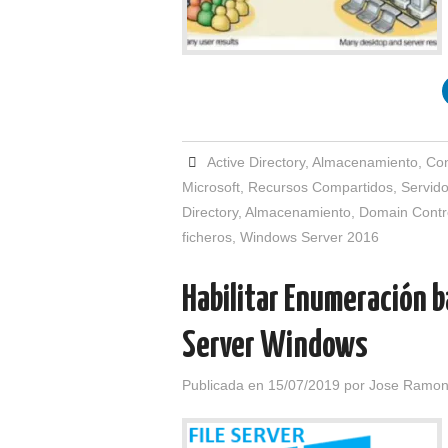
Active Directory
,
Almacenamiento
,
Con
Microsoft
,
Recursos Compartidos
,
Servido
Directory
,
Almacenamiento
,
Domain Contro
ficheros
,
Windows Server 2016
Habilitar Enumeración b
Server Windows
Publicada en
15/07/2019
por
Jose Ramon