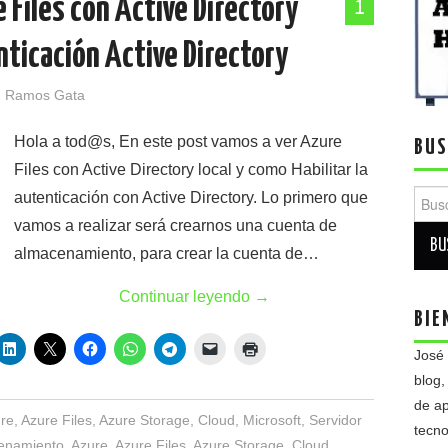
Files con Active Directory
1
enticación Active Directory
 Ramos Gata
Hola a tod@s, En este post vamos a ver Azure
BUS
Files con Active Directory local y como Habilitar la
Busca
autenticación con Active Directory. Lo primero que
vamos a realizar será crearnos una cuenta de
almacenamiento, para crear la cuenta de…
Continuar leyendo
→
BIE
José
blog,
de ap
re
,
Azure Files
,
Azure Storage
,
Cloud
,
Microsoft
,
Servidor
tecno
enamiento
,
Azure
,
Azure Files
,
Azure Storage
,
Cloud
,