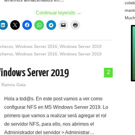
colab
mante
Continuar leyendo
→
Much
icheros
,
Windows Server 2016
,
Windows Server 2019
icheros
,
Windows Server 2016
,
Windows Server 2019
Windows Server 2019
2
 Ramos Gata
Hola a tod@s. En este post vamos a ver como
configurar NFS en MS Windows Server 2019. Lo
primero que vamos a realizar será agregar el rol
de servidor NFS, para ello, nos abrimos el
Administrador del servidor > Administrar…