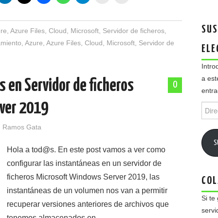
SUS
re
,
Azure Files
,
Cloud
,
Microsoft
,
Servidor de ficheros
,
miento
,
Azure
,
Azure Files
,
Cloud
,
Microsoft
,
Servidor de
ELE
Intro
a est
 en Servidor de ficheros
0
entra
ver 2019
Direc
de
email
 Ramos Gata
S
Hola a tod@s. En este post vamos a ver como
configurar las instantáneas en un servidor de
ficheros Microsoft Windows Server 2019, las
COL
instantáneas de un volumen nos van a permitir
Si te
recuperar versiones anteriores de archivos que
servi
tenemos almacenados en…