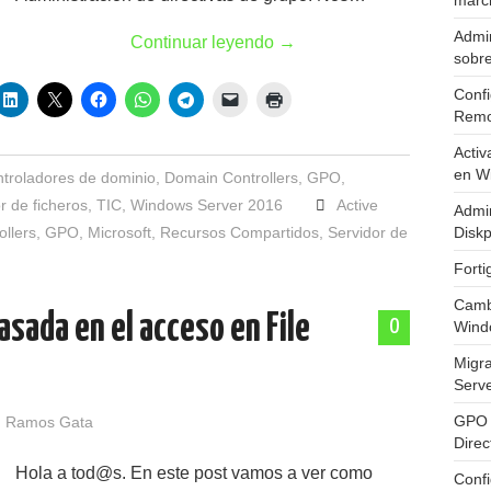
marc
Admin
Continuar leyendo
→
sobr
Confi
Remo
Activ
en W
troladores de dominio
,
Domain Controllers
,
GPO
,
r de ficheros
,
TIC
,
Windows Server 2016
Active
Admin
llers
,
GPO
,
Microsoft
,
Recursos Compartidos
,
Servidor de
Diskp
Fort
Cambi
asada en el acceso en File
0
Wind
Migr
Serv
GPO 
 Ramos Gata
Direc
Hola a tod@s. En este post vamos a ver como
Conf