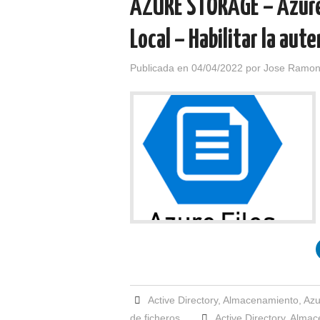
AZURE STORAGE – Azure 
Local – Habilitar la aut
Publicada en
04/04/2022
por
Jose Ramon
Active Directory
,
Almacenamiento
,
Azu
de ficheros
Active Directory
,
Almac