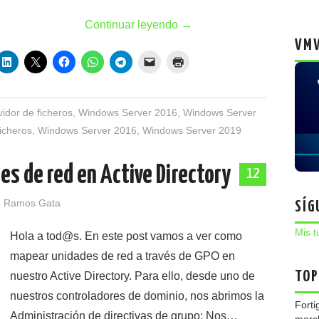
Continuar leyendo
→
VMW
vidor de ficheros
,
Windows Server 2016
,
Windows Server
ficheros
,
Windows Server 2016
,
Windows Server 2019
es de red en Active Directory
12
 Ramos Gata
SÍG
Mis t
Hola a tod@s. En este post vamos a ver como
mapear unidades de red a través de GPO en
TOP
nuestro Active Directory. Para ello, desde uno de
nuestros controladores de dominio, nos abrimos la
Forti
Administración de directivas de grupo: Nos…