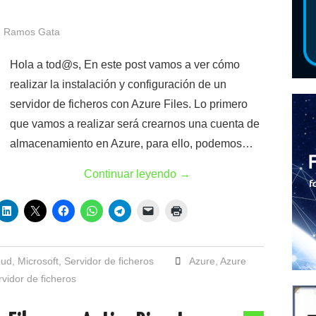
s
 Ramos Gata
Hola a tod@s, En este post vamos a ver cómo
realizar la instalación y configuración de un
servidor de ficheros con Azure Files. Lo primero
que vamos a realizar será crearnos una cuenta de
almacenamiento en Azure, para ello, podemos…
Continuar leyendo
→
oud
,
Microsoft
,
Servidor de ficheros
Azure
,
Azure
rvidor de ficheros