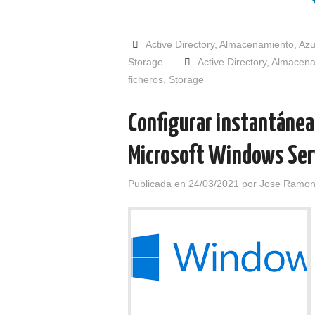
Active Directory
,
Almacenamiento
,
Azu
Storage
Active Directory
,
Almacena
ficheros
,
Storage
Configurar instantáneas
Microsoft Windows Ser
Publicada en
24/03/2021
por
Jose Ramon