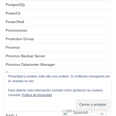
PostgreSQL
PowerCli
PowerShell
Promociones
Protection Group
Proxmox
Proxmox Backup Server
Proxmox Datacenter Manager
Proxy
Privacidad y cookies: este sitio usa cookies. Si continúas navegando por
él, aceptas su uso.
psi
Puntos de control
Para obtener más información, incluido cómo gestionar las cookies,
consulta:
Política de privacidad
Radius
RAID-0
Spanish
RAID-1