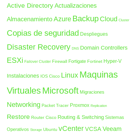
Active Directory
Actualizaciones
Backup
Azure
Cloud
Almacenamiento
Cluster
Copias de seguridad
Despliegues
Disaster Recovery
Domain Controllers
DNS
ESXi
Fortigate
Hyper-V
Firewall
Fortinet
Failover Cluster
Maquinas
Linux
Instalaciones
IOS Cisco
Microsoft
Virtuales
Migraciones
Networking
Proxmox
Packet Tracer
Replication
Restore
Routing & Switching
Sistemas
Router Cisco
vCenter
Veeam
VCSA
Operativos
Ubuntu
Storage