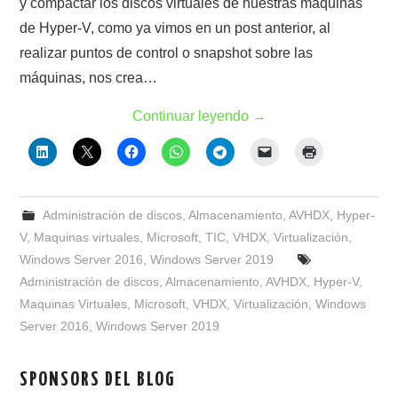
y compactar los discos virtuales de nuestras máquinas
de Hyper-V, como ya vimos en un post anterior, al
realizar puntos de control o snapshot sobre las
máquinas, nos crea…
Continuar leyendo
→
Administración de discos
,
Almacenamiento
,
AVHDX
,
Hyper-
V
,
Maquinas virtuales
,
Microsoft
,
TIC
,
VHDX
,
Virtualización
,
Windows Server 2016
,
Windows Server 2019
Administración de discos
,
Almacenamiento
,
AVHDX
,
Hyper-V
,
Maquinas Virtuales
,
Microsoft
,
VHDX
,
Virtualización
,
Windows
Server 2016
,
Windows Server 2019
SPONSORS DEL BLOG