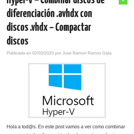
Hyper-V – Combinar discos de
diferenciación .avhdx con
discos .vhdx – Compactar
discos
Publicada en
02/03/2020
por
Jose Ramon Ramos Gata
Hola a tod@s. En este post vamos a ver como combinar