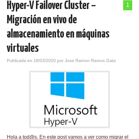
Hyper-V Failover Cluster –
1
POLÍTICA DE PRIVACIDAD
Migración en vivo de
almacenamiento en máquinas
virtuales
Publicada en
18/03/2020
por
Jose Ramon Ramos Gata
Hola a tod@s. En este post vamos a ver como migrar el