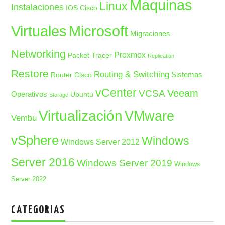
Maquinas
Linux
Instalaciones
IOS Cisco
Microsoft
Virtuales
Migraciones
Networking
Proxmox
Packet Tracer
Replication
Restore
Routing & Switching
Sistemas
Router Cisco
vCenter
Veeam
VCSA
Operativos
Ubuntu
Storage
Virtualización
VMware
Vembu
vSphere
Windows
Windows Server 2012
Server 2016
Windows Server 2019
Windows
Server 2022
CATEGORIAS