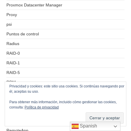
Proxmox Datacenter Manager
Proxy
psi
Puntos de control
Radius
RAID-0
RAID-1
RAID-5
RDM
Privacidad y cookies: este sitio usa cookies. Si continúas navegando por
él, aceptas su uso.
RDP
RDS
Para obtener más información, incluido cómo gestionar las cookies,
consulta:
Política de privacidad
Recursos Compartidos
Remote Console
Spanish
RemoteApp