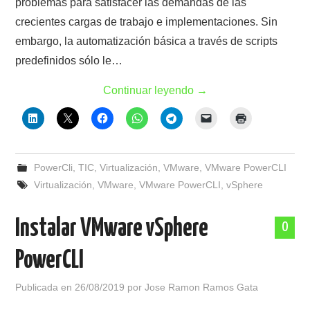
problemas para satisfacer las demandas de las
crecientes cargas de trabajo e implementaciones. Sin
embargo, la automatización básica a través de scripts
predefinidos sólo le…
Continuar leyendo
→
PowerCli
,
TIC
,
Virtualización
,
VMware
,
VMware PowerCLI
Virtualización
,
VMware
,
VMware PowerCLI
,
vSphere
Instalar VMware vSphere
0
PowerCLI
Publicada en
26/08/2019
por
Jose Ramon Ramos Gata