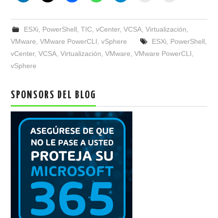
ESXi
,
PowerShell
,
TIC
,
vCenter
,
VCSA
,
Virtualización
,
VMware
,
VMware PowerCLI
,
vSphere
ESXi
,
PowerShell
,
vCenter
,
VCSA
,
Virtualización
,
VMware
,
VMware PowerCLI
,
vSphere
SPONSORS DEL BLOG