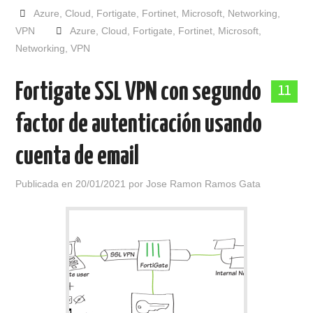
Azure
,
Cloud
,
Fortigate
,
Fortinet
,
Microsoft
,
Networking
,
VPN
Azure
,
Cloud
,
Fortigate
,
Fortinet
,
Microsoft
,
Networking
,
VPN
Fortigate SSL VPN con segundo
11
factor de autenticación usando
cuenta de email
Publicada en
20/01/2021
por
Jose Ramon Ramos Gata