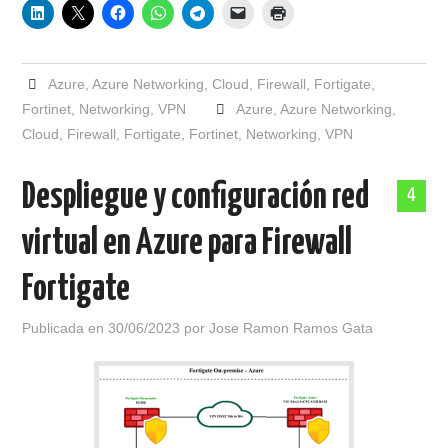
Azure
,
Azure Networking
,
Cloud
,
Firewall
,
Fortigate
,
Fortinet
,
Networking
,
VPN
Azure
,
Azure Networking
,
Cloud
,
Firewall
,
Fortigate
,
Fortinet
,
Networking
,
VPN
Despliegue y configuración red
4
virtual en Azure para Firewall
Fortigate
Publicada en
30/06/2023
por
Jose Ramon Ramos Gata