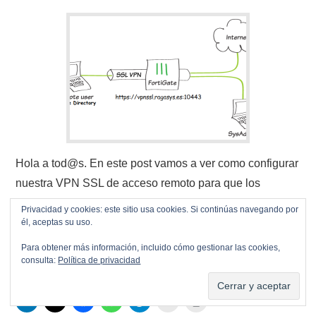
Hola a tod@s. En este post vamos a ver como configurar
nuestra VPN SSL de acceso remoto para que los
usuarios del Active Directory se conecten a nuestras
Privacidad y cookies: este sitio usa cookies. Si continúas navegando por
redes internas, en este link de este mismo blog podéis
él, aceptas su uso.
ver como…
Para obtener más información, incluido cómo gestionar las cookies,
consulta:
Política de privacidad
Continuar leyendo
→