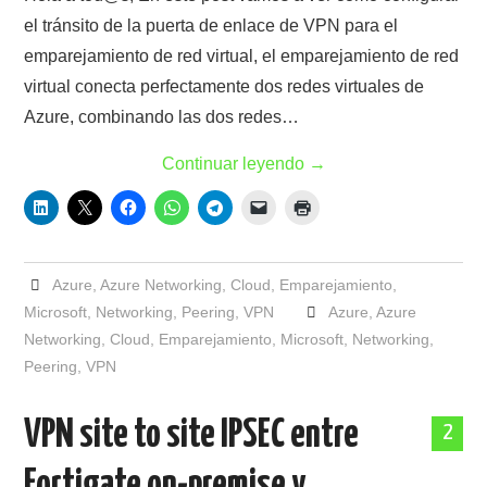
el tránsito de la puerta de enlace de VPN para el
emparejamiento de red virtual, el emparejamiento de red
virtual conecta perfectamente dos redes virtuales de
Azure, combinando las dos redes…
Continuar leyendo
→
Azure
,
Azure Networking
,
Cloud
,
Emparejamiento
,
Microsoft
,
Networking
,
Peering
,
VPN
Azure
,
Azure
Networking
,
Cloud
,
Emparejamiento
,
Microsoft
,
Networking
,
Peering
,
VPN
VPN site to site IPSEC entre
2
Fortigate on-premise y