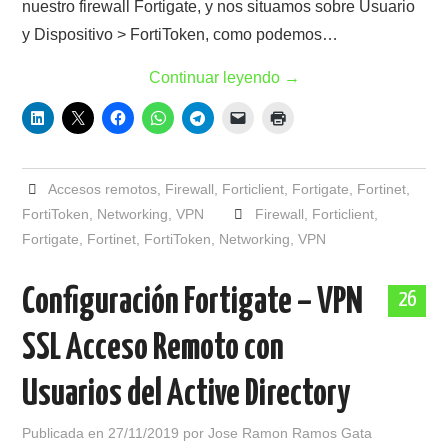
nuestro firewall Fortigate, y nos situamos sobre Usuario
y Dispositivo > FortiToken, como podemos…
Continuar leyendo
→
Accesos remotos
,
Firewall
,
Forticlient
,
Fortigate
,
Fortinet
,
FortiToken
,
Networking
,
VPN
Firewall
,
Forticlient
,
Fortigate
,
Fortinet
,
FortiToken
,
Networking
,
VPN
Configuración Fortigate – VPN
26
SSL Acceso Remoto con
Usuarios del Active Directory
Publicada en
27/11/2019
por
Jose Ramon Ramos Gata