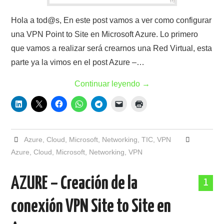
Hola a tod@s, En este post vamos a ver como configurar
una VPN Point to Site en Microsoft Azure. Lo primero
que vamos a realizar será crearnos una Red Virtual, esta
parte ya la vimos en el post Azure –…
Continuar leyendo
→
Azure
,
Cloud
,
Microsoft
,
Networking
,
TIC
,
VPN
Azure
,
Cloud
,
Microsoft
,
Networking
,
VPN
AZURE – Creación de la
1
conexión VPN Site to Site en