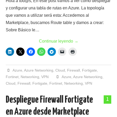
Hola a tod@s, En este post vamos a ver cómo desplegar
y configurar una tabla de rutas en Azure. La topología
que vamos a utilizar será esta: Accedemos al
Marketplace, buscamos Route table y damos a crear:
Sobre Básico le…
Continuar leyendo
→
Azure
,
Azure Networking
,
Cloud
,
Firewall
,
Fortigate
,
Fortinet
,
Networking
,
VPN
Azure
,
Azure Networking
,
Cloud
,
Firewall
,
Fortigate
,
Fortinet
,
Networking
,
VPN
Despliegue Firewall Fortigate
1
en Azure desde Marketplace