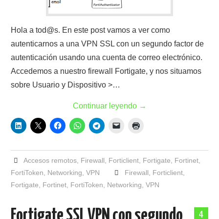
Hola a tod@s. En este post vamos a ver como
autenticarnos a una VPN SSL con un segundo factor de
autenticación usando una cuenta de correo electrónico.
Accedemos a nuestro firewall Fortigate, y nos situamos
sobre Usuario y Dispositivo >…
Continuar leyendo
→
Accesos remotos
,
Firewall
,
Forticlient
,
Fortigate
,
Fortinet
,
FortiToken
,
Networking
,
VPN
Firewall
,
Forticlient
,
Fortigate
,
Fortinet
,
FortiToken
,
Networking
,
VPN
Fortigate SSL VPN con segundo
4