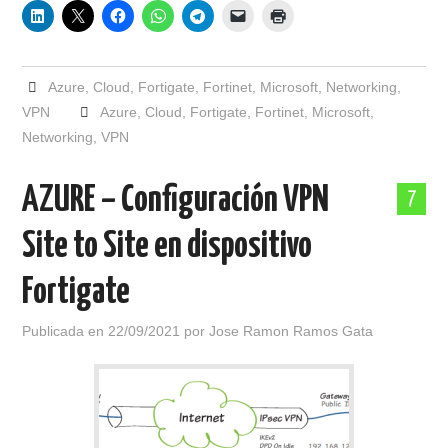
Azure
,
Cloud
,
Fortigate
,
Fortinet
,
Microsoft
,
Networking
,
VPN
Azure
,
Cloud
,
Fortigate
,
Fortinet
,
Microsoft
,
Networking
,
VPN
AZURE – Configuración VPN
7
Site to Site en dispositivo
Fortigate
Publicada en
22/09/2021
por
Jose Ramon Ramos Gata