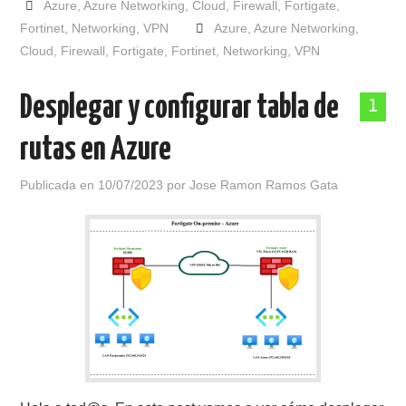
Azure
,
Azure Networking
,
Cloud
,
Firewall
,
Fortigate
,
Fortinet
,
Networking
,
VPN
Azure
,
Azure Networking
,
Cloud
,
Firewall
,
Fortigate
,
Fortinet
,
Networking
,
VPN
Desplegar y configurar tabla de
1
rutas en Azure
Publicada en
10/07/2023
por
Jose Ramon Ramos Gata