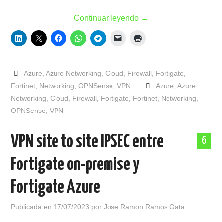
Continuar leyendo
→
Azure
,
Azure Networking
,
Cloud
,
Firewall
,
Fortigate
,
Fortinet
,
Networking
,
OPNSense
,
VPN
Azure
,
Azure
Networking
,
Cloud
,
Firewall
,
Fortigate
,
Fortinet
,
Networking
,
OPNSense
,
VPN
VPN site to site IPSEC entre
6
Fortigate on-premise y
Fortigate Azure
Publicada en
17/07/2023
por
Jose Ramon Ramos Gata