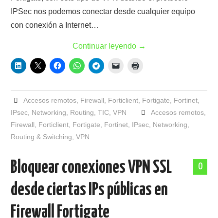
IPSec nos podemos conectar desde cualquier equipo
con conexión a Internet…
Continuar leyendo
→
Accesos remotos
,
Firewall
,
Forticlient
,
Fortigate
,
Fortinet
,
IPsec
,
Networking
,
Routing
,
TIC
,
VPN
Accesos remotos
,
Firewall
,
Forticlient
,
Fortigate
,
Fortinet
,
IPsec
,
Networking
,
Routing & Switching
,
VPN
Bloquear conexiones VPN SSL
0
desde ciertas IPs públicas en
Firewall Fortigate