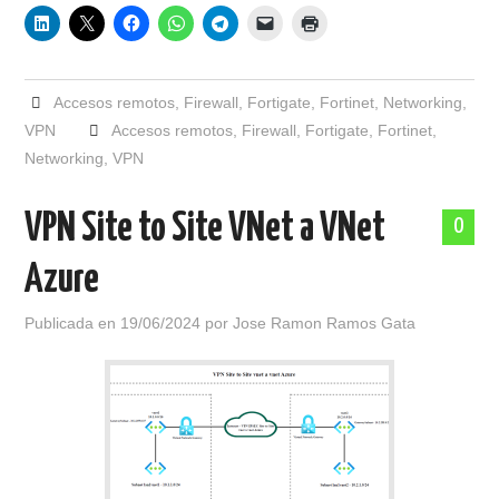
Accesos remotos
,
Firewall
,
Fortigate
,
Fortinet
,
Networking
,
VPN
Accesos remotos
,
Firewall
,
Fortigate
,
Fortinet
,
Networking
,
VPN
VPN Site to Site VNet a VNet
0
Azure
Publicada en
19/06/2024
por
Jose Ramon Ramos Gata