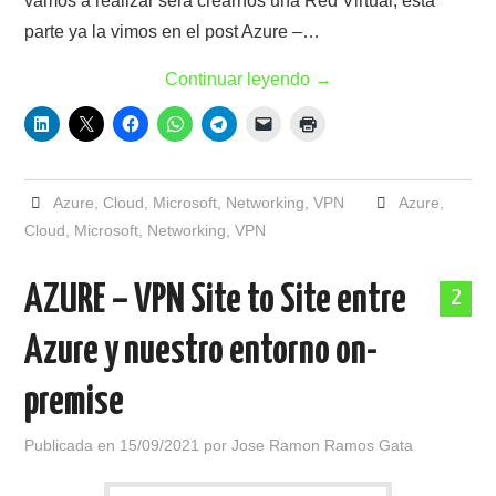
vamos a realizar será crearnos una Red Virtual, esta
parte ya la vimos en el post Azure –…
Continuar leyendo
→
Azure
,
Cloud
,
Microsoft
,
Networking
,
VPN
Azure
,
Cloud
,
Microsoft
,
Networking
,
VPN
AZURE – VPN Site to Site entre
2
Azure y nuestro entorno on-
premise
Publicada en
15/09/2021
por
Jose Ramon Ramos Gata