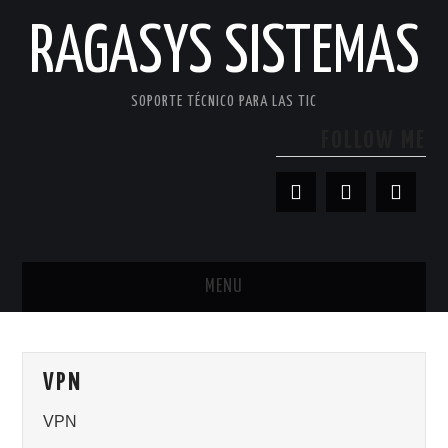
RAGASYS SISTEMAS
SOPORTE TÉCNICO PARA LAS TIC
FOLLOW ME
MENU
INICIO
VPN
ACERCA DE
VPN
PATROCINADORES