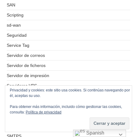
SAN
Scripting
sd-wan
Seguridad
Service Tag
Servidor de correos
Servidor de ficheros
Servidor de impresión
Servidores VPS
Privacidad y cookies: este sitio usa cookies. Si continúas navegando por
Simbolo del sistema
él, aceptas su uso.
Sistemas Operativos
Para obtener más información, incluido cómo gestionar las cookies,
consulta:
Política de privacidad
SMB
SMTP
Spanish
SMTPS