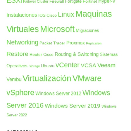
ESXi
Fortigate
Hyper-V
Firewall
Fortinet
Failover Cluster
Maquinas
Linux
Instalaciones
IOS Cisco
Microsoft
Virtuales
Migraciones
Networking
Proxmox
Packet Tracer
Replication
Restore
Routing & Switching
Sistemas
Router Cisco
vCenter
Veeam
VCSA
Operativos
Ubuntu
Storage
Virtualización
VMware
Vembu
vSphere
Windows
Windows Server 2012
Server 2016
Windows Server 2019
Windows
Server 2022