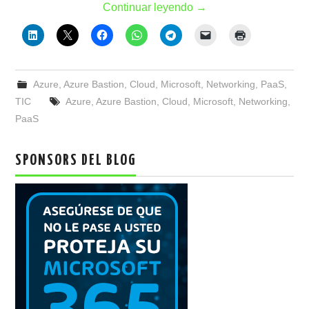
Continuar leyendo
→
Azure
,
Azure Bastion
,
Cloud
,
Microsoft
,
Networking
,
PaaS
,
TIC
Azure
,
Azure Bastion
,
Cloud
,
Microsoft
,
Networking
,
PaaS
SPONSORS DEL BLOG