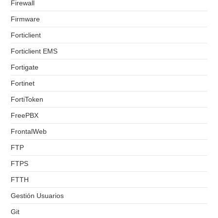
Firewall
Firmware
Forticlient
Forticlient EMS
Fortigate
Fortinet
FortiToken
FreePBX
FrontalWeb
FTP
FTPS
FTTH
Gestión Usuarios
Git