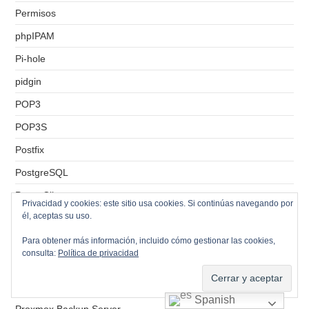
Permisos
phpIPAM
Pi-hole
pidgin
POP3
POP3S
Postfix
PostgreSQL
PowerCli
Privacidad y cookies: este sitio usa cookies. Si continúas navegando por
él, aceptas su uso.
PowerShell
Promociones
Para obtener más información, incluido cómo gestionar las cookies,
consulta:
Política de privacidad
Protection Group
Proxmox
Spanish