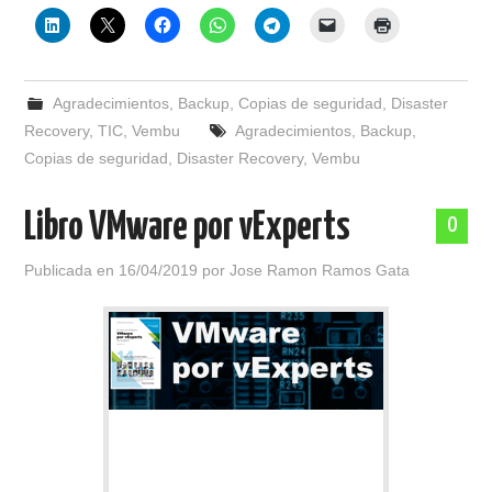
Agradecimientos
,
Backup
,
Copias de seguridad
,
Disaster
Recovery
,
TIC
,
Vembu
Agradecimientos
,
Backup
,
Copias de seguridad
,
Disaster Recovery
,
Vembu
Libro VMware por vExperts
0
Publicada en
16/04/2019
por
Jose Ramon Ramos Gata