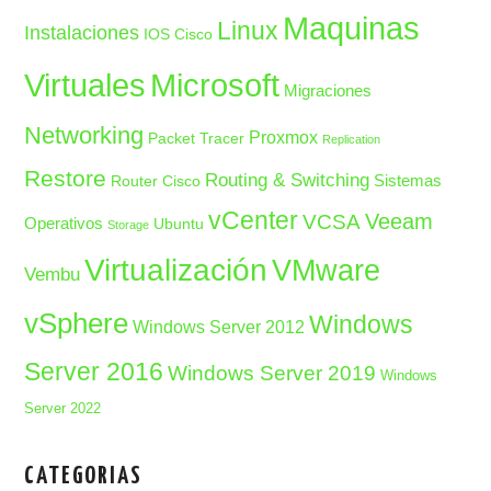
Maquinas
Linux
Instalaciones
IOS Cisco
Microsoft
Virtuales
Migraciones
Networking
Proxmox
Packet Tracer
Replication
Restore
Routing & Switching
Sistemas
Router Cisco
vCenter
Veeam
VCSA
Operativos
Ubuntu
Storage
Virtualización
VMware
Vembu
vSphere
Windows
Windows Server 2012
Server 2016
Windows Server 2019
Windows
Server 2022
CATEGORIAS