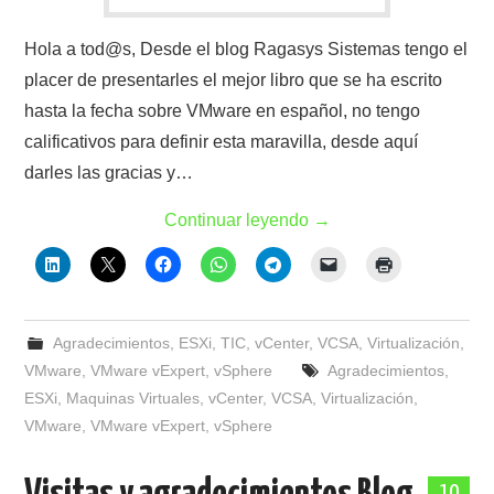
Hola a tod@s, Desde el blog Ragasys Sistemas tengo el
placer de presentarles el mejor libro que se ha escrito
hasta la fecha sobre VMware en español, no tengo
calificativos para definir esta maravilla, desde aquí
darles las gracias y…
Continuar leyendo
→
Agradecimientos
,
ESXi
,
TIC
,
vCenter
,
VCSA
,
Virtualización
,
VMware
,
VMware vExpert
,
vSphere
Agradecimientos
,
ESXi
,
Maquinas Virtuales
,
vCenter
,
VCSA
,
Virtualización
,
VMware
,
VMware vExpert
,
vSphere
10