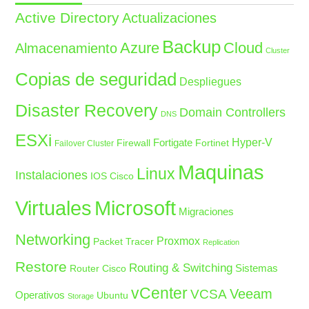
Active Directory
Actualizaciones
Backup
Azure
Cloud
Almacenamiento
Cluster
Copias de seguridad
Despliegues
Disaster Recovery
Domain Controllers
DNS
ESXi
Fortigate
Hyper-V
Firewall
Fortinet
Failover Cluster
Maquinas
Linux
Instalaciones
IOS Cisco
Microsoft
Virtuales
Migraciones
Networking
Proxmox
Packet Tracer
Replication
Restore
Routing & Switching
Sistemas
Router Cisco
vCenter
Veeam
VCSA
Operativos
Ubuntu
Storage