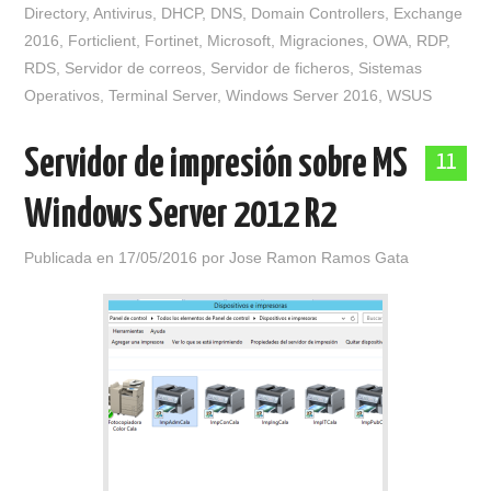
Directory
,
Antivirus
,
DHCP
,
DNS
,
Domain Controllers
,
Exchange
2016
,
Forticlient
,
Fortinet
,
Microsoft
,
Migraciones
,
OWA
,
RDP
,
RDS
,
Servidor de correos
,
Servidor de ficheros
,
Sistemas
Operativos
,
Terminal Server
,
Windows Server 2016
,
WSUS
Servidor de impresión sobre MS
11
Windows Server 2012 R2
Publicada en
17/05/2016
por
Jose Ramon Ramos Gata