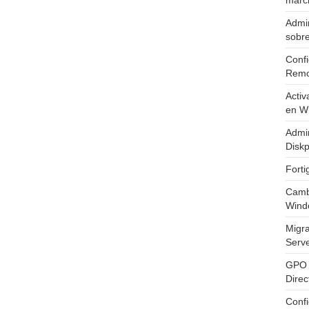
marc
Admin
sobr
Confi
Remo
Activ
en W
Admin
Diskp
Fort
Cambi
Wind
Migr
Serv
GPO 
Direc
Conf