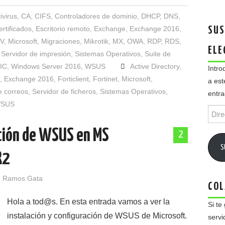
ivirus
,
CA
,
CIFS
,
Controladores de dominio
,
DHCP
,
DNS
,
rtificados
,
Escritorio remoto
,
Exchange
,
Exchange 2016
,
SUS
-V
,
Microsoft
,
Migraciones
,
Mikrotik
,
MX
,
OWA
,
RDP
,
RDS
,
ELE
,
Servidor de impresión
,
Sistemas Operativos
,
Suite de
IC
,
Windows Server 2016
,
WSUS
Active Directory
,
Intro
,
Exchange 2016
,
Forticlient
,
Fortinet
,
Microsoft
,
a est
e correos
,
Servidor de ficheros
,
Sistemas Operativos
,
entra
SUS
Direc
de
email
ación de WSUS en MS
2
S
R2
 Ramos Gata
COL
Hola a tod@s. En esta entrada vamos a ver la
Si te
instalación y configuración de WSUS de Microsoft.
servi