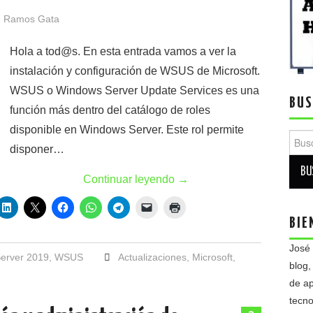
 Ramos Gata
Hola a tod@s. En esta entrada vamos a ver la
instalación y configuración de WSUS de Microsoft.
WSUS o Windows Server Update Services es una
BUS
función más dentro del catálogo de roles
disponible en Windows Server. Este rol permite
Busca
disponer…
Continuar leyendo
→
BIE
José
erver 2019
,
WSUS
Actualizaciones
,
Microsoft
,
blog,
de ap
tecno