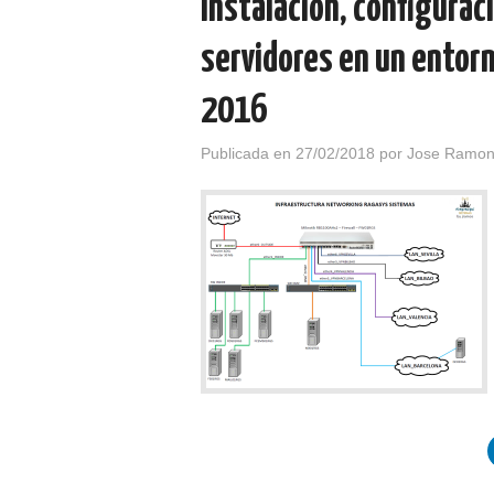
Instalación, configurac
servidores en un entor
2016
Publicada en
27/02/2018
por
Jose Ramon