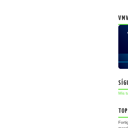
VMW
SÍG
Mis t
TOP
Forti