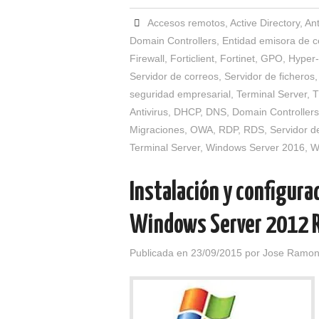
Accesos remotos
,
Active Directory
,
Ant
Domain Controllers
,
Entidad emisora de ce
Firewall
,
Forticlient
,
Fortinet
,
GPO
,
Hyper
Servidor de correos
,
Servidor de ficheros
seguridad empresarial
,
Terminal Server
,
T
Antivirus
,
DHCP
,
DNS
,
Domain Controllers
Migraciones
,
OWA
,
RDP
,
RDS
,
Servidor d
Terminal Server
,
Windows Server 2016
,
W
Instalación y configur
Windows Server 2012 
Publicada en
23/09/2015
por
Jose Ramon