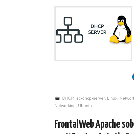
DHCP
,
isc-dhcp-server
,
Linux
,
Networ
Networking
,
Ubuntu
FrontalWeb Apache sobr