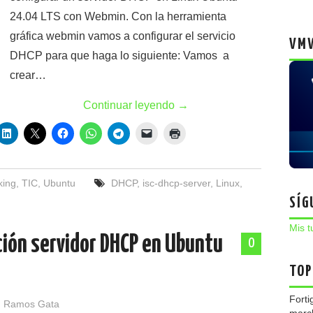
24.04 LTS con Webmin. Con la herramienta
gráfica webmin vamos a configurar el servicio
VMW
DHCP para que haga lo siguiente: Vamos a
crear…
Continuar leyendo
→
king
,
TIC
,
Ubuntu
DHCP
,
isc-dhcp-server
,
Linux
,
SÍG
Mis t
ción servidor DHCP en Ubuntu
0
TOP
Forti
 Ramos Gata