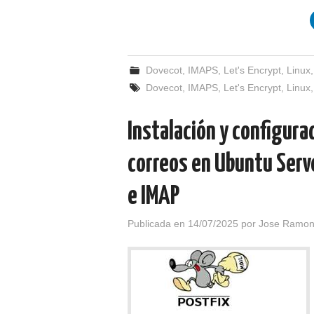
Dovecot
,
IMAPS
,
Let's Encrypt
,
Linux
Dovecot
,
IMAPS
,
Let's Encrypt
,
Linux
Instalación y configura
correos en Ubuntu Serv
e IMAP
Publicada en
14/07/2025
por
Jose Ramon