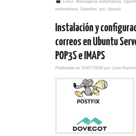
Linux
,
Mensajería instantánea
,
Openf
instantánea
,
Openfire
,
psi
,
Ubuntu
Instalación y configura
correos en Ubuntu Serv
POP3S e IMAPS
Publicada en
21/07/2025
por
Jose Ramon