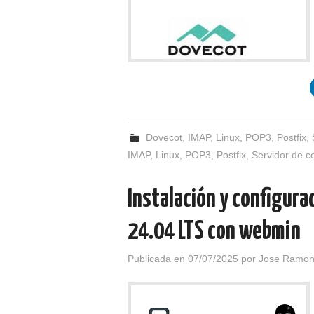
Dovecot
,
IMAP
,
Linux
,
POP3
,
Postfix
,
IMAP
,
Linux
,
POP3
,
Postfix
,
Servidor de c
Instalación y configura
24.04 LTS con webmin
Publicada en
07/07/2025
por
Jose Ramon