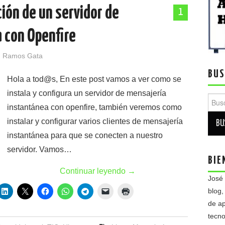
ción de un servidor de
1
 con Openfire
 Ramos Gata
BUS
Hola a tod@s, En este post vamos a ver como se
instala y configura un servidor de mensajería
Busca
instantánea con openfire, también veremos como
instalar y configurar varios clientes de mensajería
instantánea para que se conecten a nuestro
servidor. Vamos…
BIE
Continuar leyendo
→
José
blog,
de ap
tecno