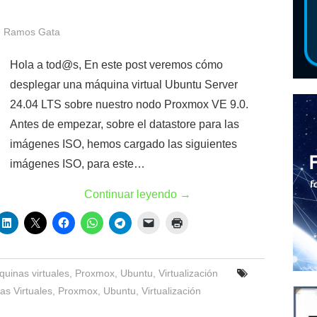
 Ramos Gata
Hola a tod@s, En este post veremos cómo
desplegar una máquina virtual Ubuntu Server
24.04 LTS sobre nuestro nodo Proxmox VE 9.0.
Antes de empezar, sobre el datastore para las
imágenes ISO, hemos cargado las siguientes
imágenes ISO, para este…
Continuar leyendo
→
uinas virtuales
,
Proxmox
,
Ubuntu
,
Virtualización
as Virtuales
,
Proxmox
,
Ubuntu
,
Virtualización