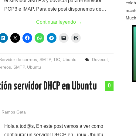
el servidor SMTPS y dovecot para el servidor
colab
POP3 e IMAP. Para este post disponemos de…
mante
Much
Continuar leyendo
→
Servidor de correos
,
SMTP
,
TIC
,
Ubuntu
Dovecot
,
orreos
,
SMTP
,
Ubuntu
ción servidor DHCP en Ubuntu
0
 Ramos Gata
Hola a tod@s, En este post vamos a ver como
configurar un servidor DHCP en Linux Ubuntu