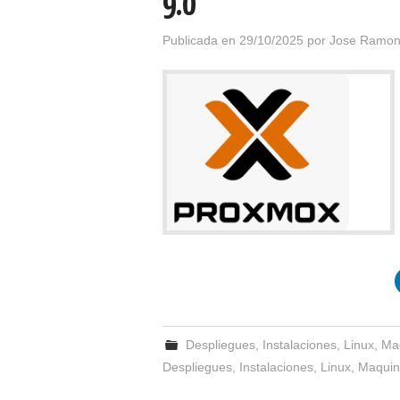
9.0
Publicada en
29/10/2025
por
Jose Ramon
Despliegues
,
Instalaciones
,
Linux
,
Maq
Despliegues
,
Instalaciones
,
Linux
,
Maquin