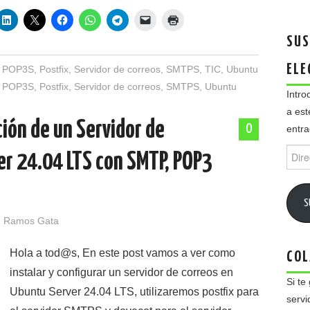
SUS
ELE
,
POP3S
,
Postfix
,
Servidor de correos
,
SMTPS
,
TIC
,
Ubuntu
,
POP3S
,
Postfix
,
Servidor de correos
,
SMTPS
,
Ubuntu
Intro
a est
ción de un Servidor de
0
entra
Direc
er 24.04 LTS con SMTP, POP3
de
email
S
 Ramos Gata
Hola a tod@s, En este post vamos a ver como
COL
instalar y configurar un servidor de correos en
Si te
Ubuntu Server 24.04 LTS, utilizaremos postfix para
servi