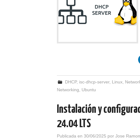
DHCP
,
isc-dhcp-server
,
Linux
,
Networ
Networking
,
Ubuntu
Instalación y configura
24.04 LTS
Publicada en
30/06/2025
por
Jose Ramon