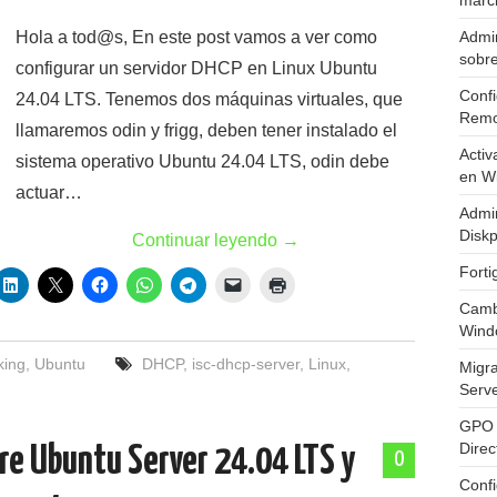
marc
Hola a tod@s, En este post vamos a ver como
Admin
sobr
configurar un servidor DHCP en Linux Ubuntu
Confi
24.04 LTS. Tenemos dos máquinas virtuales, que
Remo
llamaremos odin y frigg, deben tener instalado el
Activ
sistema operativo Ubuntu 24.04 LTS, odin debe
en W
actuar…
Admin
Diskp
Continuar leyendo
→
Fort
Cambi
Wind
king
,
Ubuntu
DHCP
,
isc-dhcp-server
,
Linux
,
Migr
Serv
GPO 
Direc
e Ubuntu Server 24.04 LTS y
0
Conf