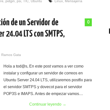
ire
,
pidgin
,
psi
,
TIC
,
Ubuntu
Linux
,
Mensajería
ción de un Servidor de
0
er 24.04 LTS con SMTPS,
 Ramos Gata
Hola a tod@s, En este post vamos a ver como
instalar y configurar un servidor de correos en
Ubuntu Server 24.04 LTS, utilizaremos postfix para
el servidor SMTPS y dovecot para el servidor
POP3S e IMAPS. Antes de empezar vamos…
Continuar leyendo
→