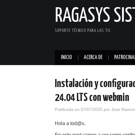
RAGASYS SI
SOPORTE TÉCNICO PARA LAS TIC
INICIO
ACERCA DE
PATROCINA
Instalación y configura
24.04 LTS con webmin
Publicada en
07/07/2025
por
Jose Ramon
Hola a tod@s,
En este post vamos a ver como confi