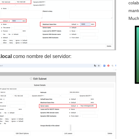
colab
mante
Much
local
como nombre del servidor: