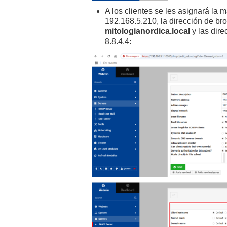
A los clientes se les asignará la 
192.168.5.210, la dirección de b
mitologianordica.local
y las dire
8.8.4.4: