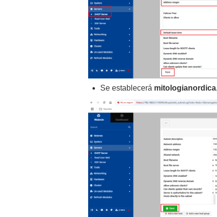
Se establecerá
mitologianordica.