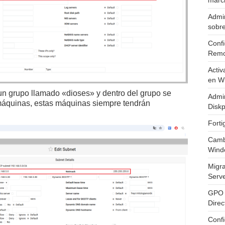
marc
Admin
sobr
Confi
Remo
Activ
en W
un grupo llamado «dioses» y dentro del grupo se
Admin
máquinas, estas máquinas siempre tendrán
Diskp
Fort
Cambi
Wind
Migr
Serv
GPO 
Direc
Conf