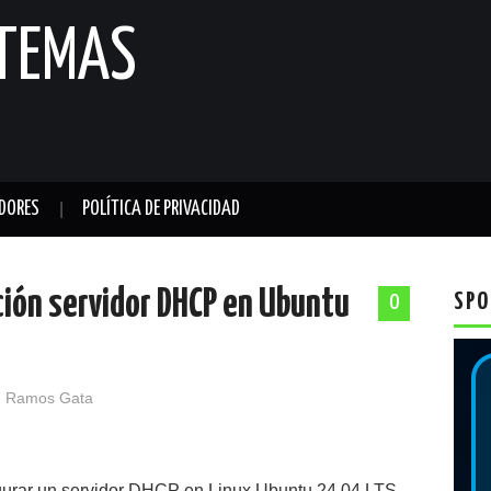
STEMAS
DORES
POLÍTICA DE PRIVACIDAD
ción servidor DHCP en Ubuntu
SPO
0
 Ramos Gata
gurar un servidor DHCP en Linux Ubuntu 24.04 LTS