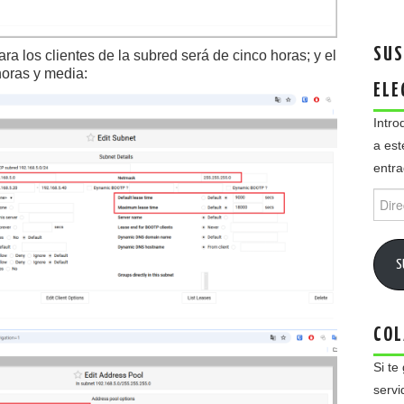
SUS
a los clientes de la subred será de cinco horas; y el
horas y media:
ELE
Intro
a est
entra
Direc
de
email
S
COL
Si te
servi