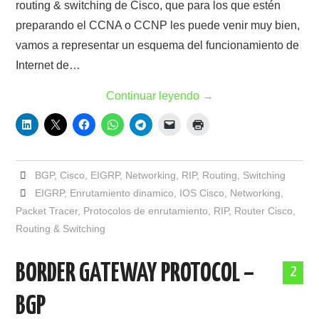
routing & switching de Cisco, que para los que estén
preparando el CCNA o CCNP les puede venir muy bien,
vamos a representar un esquema del funcionamiento de
Internet de…
Continuar leyendo
→
BGP
,
Cisco
,
EIGRP
,
Networking
,
RIP
,
Routing
,
Switching
EIGRP
,
Enrutamiento dinamico
,
IOS Cisco
,
Networking
,
Packet Tracer
,
Protocolos de enrutamiento
,
RIP
,
Router Cisco
,
Routing & Switching
BORDER GATEWAY PROTOCOL –
2
BGP