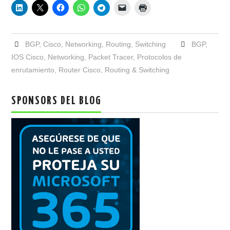
BGP
,
Cisco
,
Networking
,
Routing
,
Switching
BGP
,
IOS Cisco
,
Networking
,
Packet Tracer
,
Protocolos de
enrutamiento
,
Router Cisco
,
Routing & Switching
SPONSORS DEL BLOG