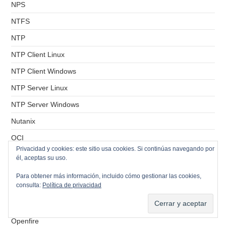
NPS
NTFS
NTP
NTP Client Linux
NTP Client Windows
NTP Server Linux
NTP Server Windows
Nutanix
OCI
Privacidad y cookies: este sitio usa cookies. Si continúas navegando por
OCSinventory
él, aceptas su uso.
OCSinventory Agent
Para obtener más información, incluido cómo gestionar las cookies,
consulta:
Política de privacidad
Onlyoffice
Openfiler
Openfire