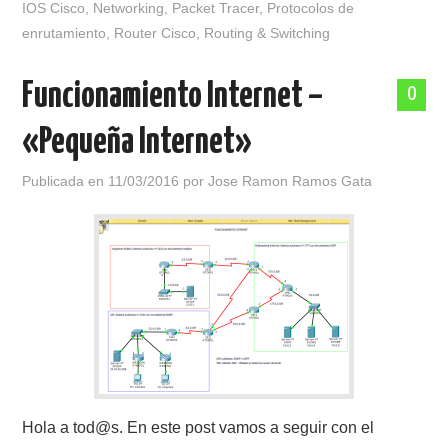
IOS Cisco
,
Networking
,
Packet Tracer
,
Protocolos de
enrutamiento
,
Router Cisco
,
Routing & Switching
Funcionamiento Internet –
0
«Pequeña Internet»
Publicada en
11/03/2016
por
Jose Ramon Ramos Gata
Hola a tod@s. En este post vamos a seguir con el