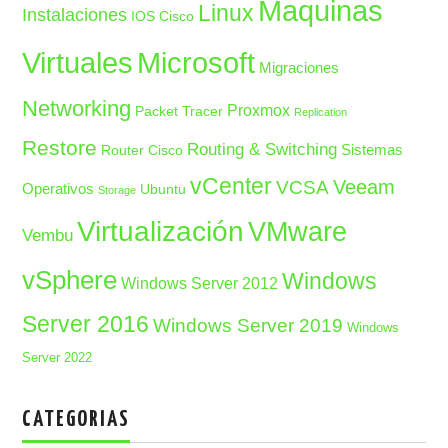
Maquinas
Linux
Instalaciones
IOS Cisco
Microsoft
Virtuales
Migraciones
Networking
Proxmox
Packet Tracer
Replication
Restore
Routing & Switching
Sistemas
Router Cisco
vCenter
Veeam
VCSA
Operativos
Ubuntu
Storage
Virtualización
VMware
Vembu
vSphere
Windows
Windows Server 2012
Server 2016
Windows Server 2019
Windows
Server 2022
CATEGORIAS