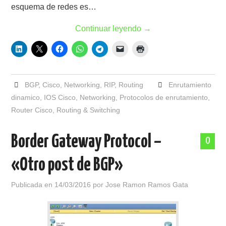
esquema de redes es…
Continuar leyendo
→
BGP
,
Cisco
,
Networking
,
RIP
,
Routing
Enrutamiento
dinamico
,
IOS Cisco
,
Networking
,
Protocolos de enrutamiento
,
Router Cisco
,
Routing & Switching
Border Gateway Protocol –
0
«Otro post de BGP»
Publicada en
14/03/2016
por
Jose Ramon Ramos Gata