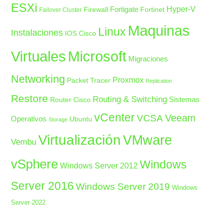
ESXi
Fortigate
Hyper-V
Firewall
Fortinet
Failover Cluster
Maquinas
Linux
Instalaciones
IOS Cisco
Microsoft
Virtuales
Migraciones
Networking
Proxmox
Packet Tracer
Replication
Restore
Routing & Switching
Sistemas
Router Cisco
vCenter
Veeam
VCSA
Operativos
Ubuntu
Storage
Virtualización
VMware
Vembu
vSphere
Windows
Windows Server 2012
Server 2016
Windows Server 2019
Windows
Server 2022