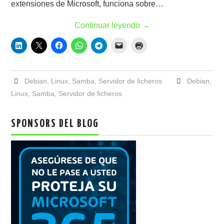
extensiones de Microsoft, funciona sobre…
Continuar leyendo
→
Debian
,
Linux
,
Samba
,
Servidor de ficheros
Debian
,
Linux
,
Samba
,
Servidor de ficheros
SPONSORS DEL BLOG