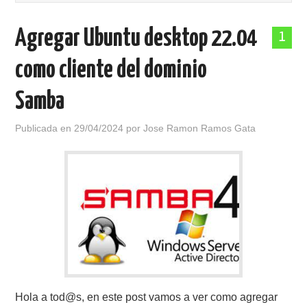
POLÍTICA DE PRIVACIDAD
Agregar Ubuntu desktop 22.04
1
como cliente del dominio
Samba
Publicada en
29/04/2024
por
Jose Ramon Ramos Gata
Hola a tod@s, en este post vamos a ver como agregar