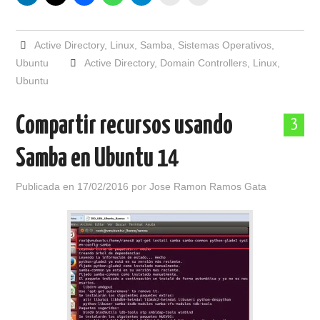
Active Directory
,
Linux
,
Samba
,
Sistemas Operativos
,
Ubuntu
Active Directory
,
Domain Controllers
,
Linux
,
Ubuntu
Compartir recursos usando
3
Samba en Ubuntu 14
Publicada en
17/02/2016
por
Jose Ramon Ramos Gata