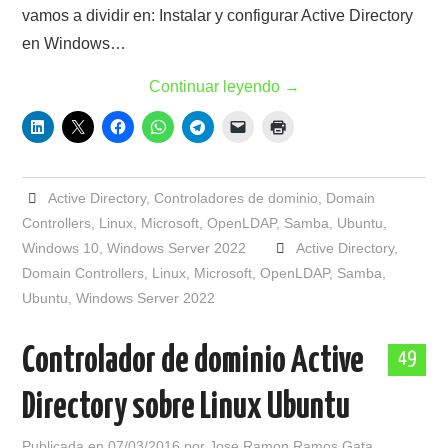
vamos a dividir en: Instalar y configurar Active Directory
en Windows…
Continuar leyendo
→
Active Directory
,
Controladores de dominio
,
Domain
Controllers
,
Linux
,
Microsoft
,
OpenLDAP
,
Samba
,
Ubuntu
,
Windows 10
,
Windows Server 2022
Active Directory
,
Domain Controllers
,
Linux
,
Microsoft
,
OpenLDAP
,
Samba
,
Ubuntu
,
Windows Server 2022
Controlador de dominio Active
49
Directory sobre Linux Ubuntu
Publicada en
07/03/2016
por
Jose Ramon Ramos Gata