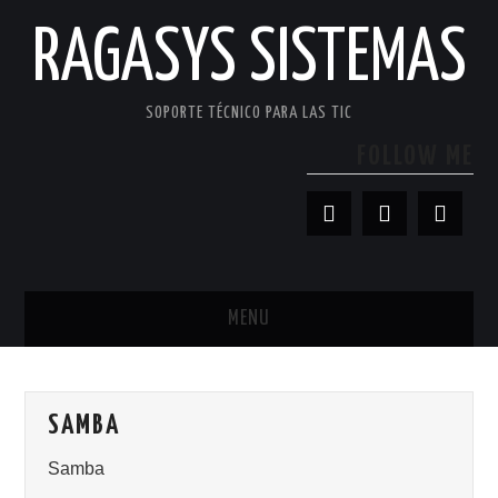
RAGASYS SISTEMAS
SOPORTE TÉCNICO PARA LAS TIC
FOLLOW ME
MENU
INICIO
SAMBA
ACERCA DE
Samba
PATROCINADORES