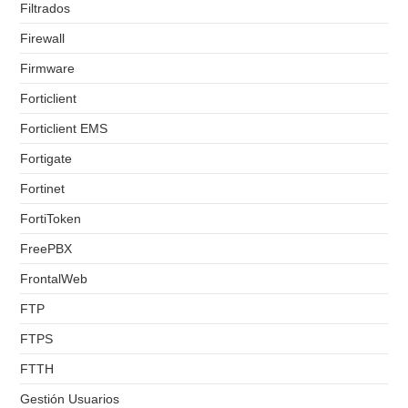
Filtrados
Firewall
Firmware
Forticlient
Forticlient EMS
Fortigate
Fortinet
FortiToken
FreePBX
FrontalWeb
FTP
FTPS
FTTH
Gestión Usuarios