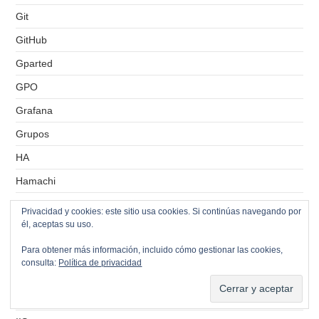
Git
GitHub
Gparted
GPO
Grafana
Grupos
HA
Hamachi
Hardware Virtual
Privacidad y cookies: este sitio usa cookies. Si continúas navegando por
él, aceptas su uso.
Hiperconvergencia
Para obtener más información, incluido cómo gestionar las cookies,
homepage
consulta:
Política de privacidad
Hyper-V
IAM