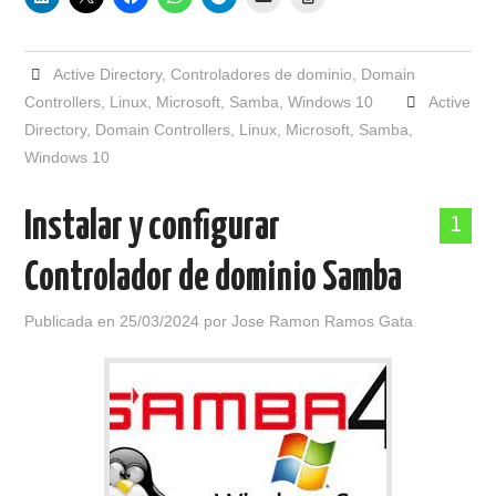
Active Directory
,
Controladores de dominio
,
Domain
Controllers
,
Linux
,
Microsoft
,
Samba
,
Windows 10
Active
Directory
,
Domain Controllers
,
Linux
,
Microsoft
,
Samba
,
Windows 10
Instalar y configurar
1
Controlador de dominio Samba
Publicada en
25/03/2024
por
Jose Ramon Ramos Gata