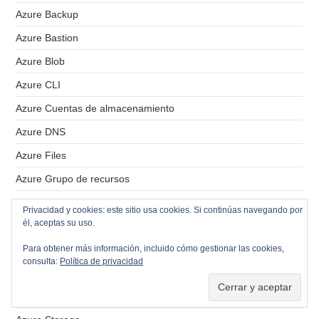
Azure Backup
Azure Bastion
Azure Blob
Azure CLI
Azure Cuentas de almacenamiento
Azure DNS
Azure Files
Azure Grupo de recursos
Azure Key Vault
Privacidad y cookies: este sitio usa cookies. Si continúas navegando por
él, aceptas su uso.
Azure Networking
Azure PowerShell
Para obtener más información, incluido cómo gestionar las cookies,
consulta:
Política de privacidad
Azure Proxy
Azure Redes Virtuales