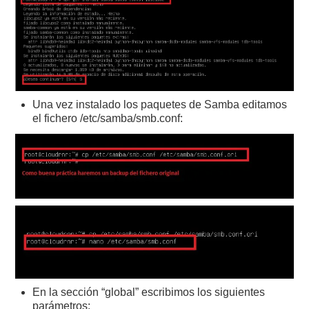
Una vez instalado los paquetes de Samba editamos
el fichero /etc/samba/smb.conf:
En la sección “global” escribimos los siguientes
parámetros: