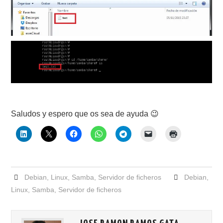
Saludos y espero que os sea de ayuda 😉
Debian
,
Linux
,
Samba
,
Servidor de ficheros
Debian
,
Linux
,
Samba
,
Servidor de ficheros