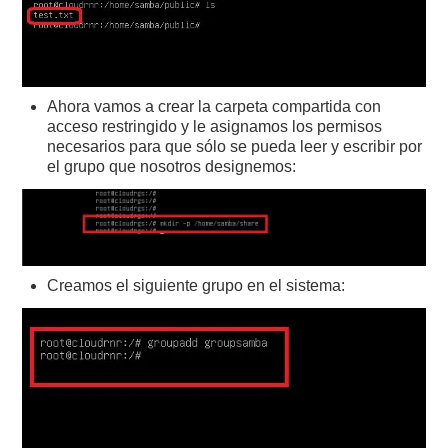
Ahora vamos a crear la carpeta compartida con
acceso restringido y le asignamos los permisos
necesarios para que sólo se pueda leer y escribir por
el grupo que nosotros designemos:
Creamos el siguiente grupo en el sistema: