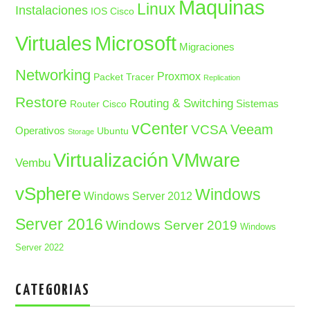
Maquinas
Linux
Instalaciones
IOS Cisco
Microsoft
Virtuales
Migraciones
Networking
Proxmox
Packet Tracer
Replication
Restore
Routing & Switching
Sistemas
Router Cisco
vCenter
Veeam
VCSA
Operativos
Ubuntu
Storage
Virtualización
VMware
Vembu
vSphere
Windows
Windows Server 2012
Server 2016
Windows Server 2019
Windows
Server 2022
CATEGORIAS