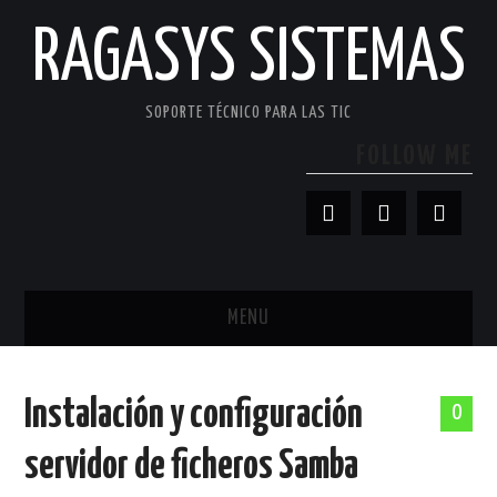
RAGASYS SISTEMAS
SOPORTE TÉCNICO PARA LAS TIC
FOLLOW ME
MENU
INICIO
Instalación y configuración
0
ACERCA DE
servidor de ficheros Samba
PATROCINADORES