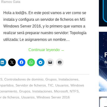
 Ramos Gata
Hola a tod@s. En este post vamos a ver como se
instala y configura un servidor de ficheros en MS
Windows Server 2016, y lo primero que vamos a
realizar será preparar nuestro servidor: Topología
utilizada: Le asignaremos un nombre…
Continuar leyendo
→
FS
,
Controladores de dominio
,
Grupos
,
Instalaciones
,
partidos
,
Servidor de ficheros
,
TIC
,
Usuarios
,
Windows
cenamiento
,
Grupos
,
Instalaciones
,
Microsoft
,
NTFS
,
r de ficheros
,
Usuarios
,
Windows Server 2016