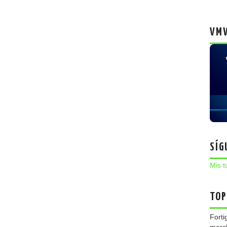
VMW
SÍG
Mis t
TOP
Forti