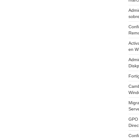
marc
Admin
sobr
Confi
Remo
Activ
en W
Admin
Diskp
Fort
Cambi
Wind
Migr
Serv
GPO 
Direc
Conf