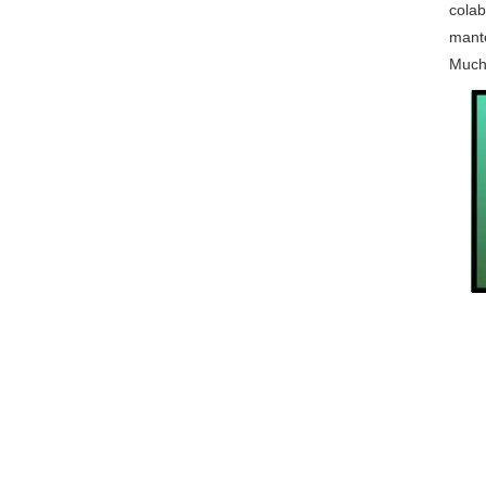
colab
mante
Much