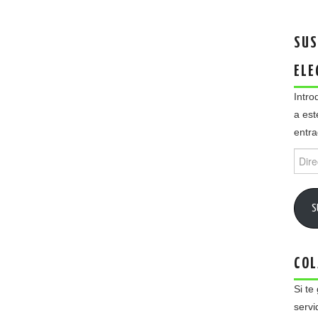
SUS
ELE
Intro
a est
entra
Direc
de
email
S
COL
Si te
servi