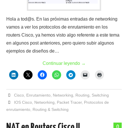
Hola a tod@s. En las próximas entradas de networking
vamos a ver los protocolos de enrutamiento en los
routers Cisco, ya hemos visto algo referente a este tema
en algunos post anteriores, pero quiero subir algunos
ejemplos de diseños de…
Continuar leyendo
→
Cisco
,
Enrutamiento
,
Networking
,
Routing
,
Switching
IOS Cisco
,
Networking
,
Packet Tracer
,
Protocolos de
enrutamiento
,
Routing & Switching
NAT en Routers Cisco II
0