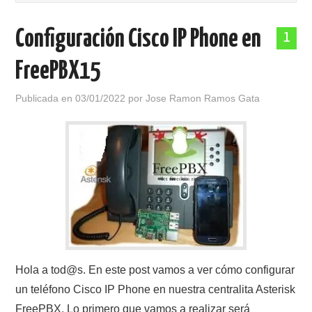
POLÍTICA DE PRIVACIDAD
Configuración Cisco IP Phone en
1
FreePBX15
Publicada en
03/01/2022
por
Jose Ramon Ramos Gata
Hola a tod@s. En este post vamos a ver cómo configurar
un teléfono Cisco IP Phone en nuestra centralita Asterisk
FreePBX. Lo primero que vamos a realizar será