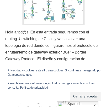
Hola a tod@s. En esta entrada seguiremos con el
routing & switching de Cisco y vamos a ver una
topología de red donde configuraremos el protocolo de
enrutamiento de gateway exterior BGP – Border
Gateway Protocol. El diseño y configuración de…
Continuar leyendo
→
Privacidad y cookies: este sitio usa cookies. Si continúas navegando por
él, aceptas su uso.
Para obtener más información, incluido cómo gestionar las cookies,
consulta:
Política de privacidad
BGP
,
Cisco
,
Networking
,
Routing
,
Switching
BGP
,
IOS Cisco
,
Networking
,
Packet Tracer
,
Protocolos de
Spanish