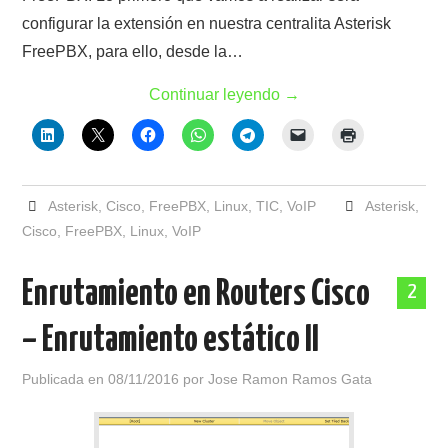
configurar la extensión en nuestra centralita Asterisk
FreePBX, para ello, desde la…
Continuar leyendo
→
Asterisk
,
Cisco
,
FreePBX
,
Linux
,
TIC
,
VoIP
Asterisk
,
Cisco
,
FreePBX
,
Linux
,
VoIP
Enrutamiento en Routers Cisco
2
– Enrutamiento estático II
Publicada en
08/11/2016
por
Jose Ramon Ramos Gata