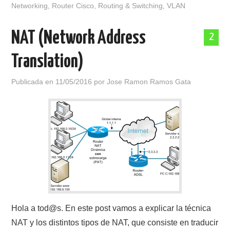
Networking
,
Router Cisco
,
Routing & Switching
,
VLAN
NAT (Network Address
2
Translation)
Publicada en
11/05/2016
por
Jose Ramon Ramos Gata
Hola a tod@s. En este post vamos a explicar la técnica
NAT y los distintos tipos de NAT, que consiste en traducir