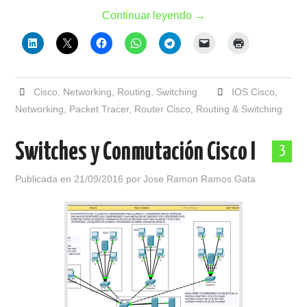
Continuar leyendo
→
Cisco
,
Networking
,
Routing
,
Switching
IOS Cisco
,
Networking
,
Packet Tracer
,
Router Cisco
,
Routing & Switching
Switches y Conmutación Cisco I
3
Publicada en
21/09/2016
por
Jose Ramon Ramos Gata