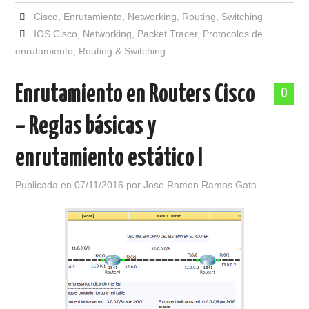
Cisco
,
Enrutamiento
,
Networking
,
Routing
,
Switching
IOS Cisco
,
Networking
,
Packet Tracer
,
Protocolos de
enrutamiento
,
Routing & Switching
Enrutamiento en Routers Cisco
0
– Reglas básicas y
enrutamiento estático I
Publicada en
07/11/2016
por
Jose Ramon Ramos Gata