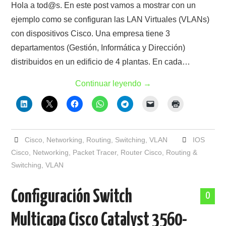
Hola a tod@s. En este post vamos a mostrar con un
ejemplo como se configuran las LAN Virtuales (VLANs)
con dispositivos Cisco. Una empresa tiene 3
departamentos (Gestión, Informática y Dirección)
distribuidos en un edificio de 4 plantas. En cada…
Continuar leyendo
→
Cisco
,
Networking
,
Routing
,
Switching
,
VLAN
IOS
Cisco
,
Networking
,
Packet Tracer
,
Router Cisco
,
Routing &
Switching
,
VLAN
Configuración Switch
0
Multicapa Cisco Catalyst 3560-