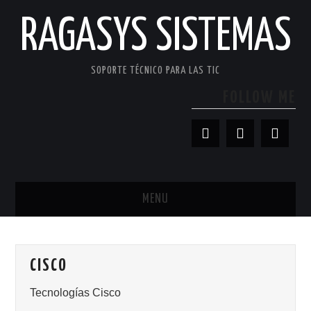
RAGASYS SISTEMAS
SOPORTE TÉCNICO PARA LAS TIC
FOLLOW ME
MENU
INICIO
CISCO
ACERCA DE
Tecnologías Cisco
PATROCINADORES