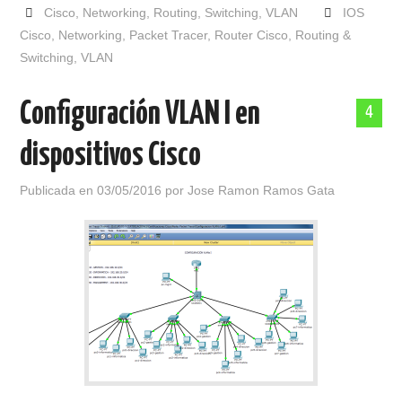
Cisco
,
Networking
,
Routing
,
Switching
,
VLAN
IOS
Cisco
,
Networking
,
Packet Tracer
,
Router Cisco
,
Routing &
Switching
,
VLAN
Configuración VLAN I en
4
dispositivos Cisco
Publicada en
03/05/2016
por
Jose Ramon Ramos Gata