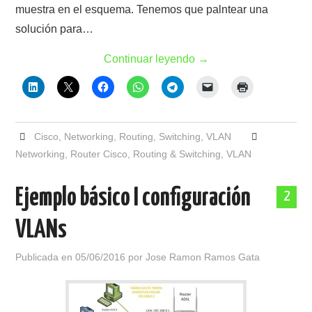
muestra en el esquema. Tenemos que palntear una
solución para…
Continuar leyendo
→
Cisco
,
Networking
,
Routing
,
Switching
,
VLAN
Networking
,
Router Cisco
,
Routing & Switching
,
VLAN
Ejemplo básico I configuración
2
VLANs
Publicada en
05/06/2016
por
Jose Ramon Ramos Gata