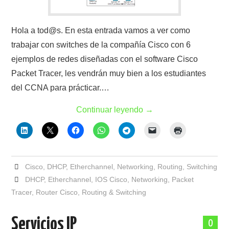
Hola a tod@s. En esta entrada vamos a ver como
trabajar con switches de la compañía Cisco con 6
ejemplos de redes diseñadas con el software Cisco
Packet Tracer, les vendrán muy bien a los estudiantes
del CCNA para prácticar.…
Continuar leyendo
→
Cisco
,
DHCP
,
Etherchannel
,
Networking
,
Routing
,
Switching
DHCP
,
Etherchannel
,
IOS Cisco
,
Networking
,
Packet
Tracer
,
Router Cisco
,
Routing & Switching
Servicios IP
0