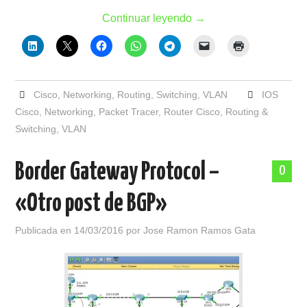
Continuar leyendo
→
Cisco
,
Networking
,
Routing
,
Switching
,
VLAN
IOS
Cisco
,
Networking
,
Packet Tracer
,
Router Cisco
,
Routing &
Switching
,
VLAN
Border Gateway Protocol –
0
«Otro post de BGP»
Publicada en
14/03/2016
por
Jose Ramon Ramos Gata