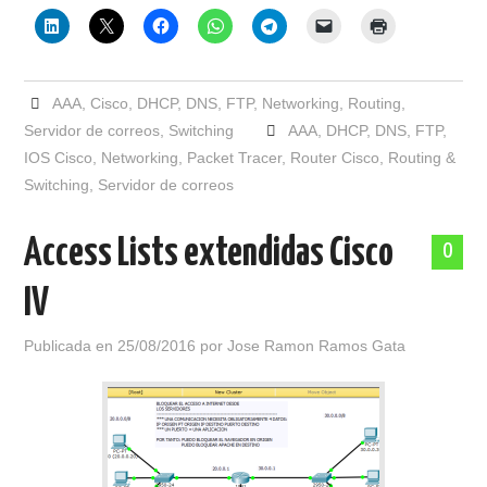
AAA
,
Cisco
,
DHCP
,
DNS
,
FTP
,
Networking
,
Routing
,
Servidor de correos
,
Switching
AAA
,
DHCP
,
DNS
,
FTP
,
IOS Cisco
,
Networking
,
Packet Tracer
,
Router Cisco
,
Routing &
Switching
,
Servidor de correos
Access Lists extendidas Cisco
0
IV
Publicada en
25/08/2016
por
Jose Ramon Ramos Gata