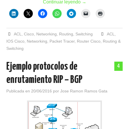
Continuar leyendo
→
ACL
,
Cisco
,
Networking
,
Routing
,
Switching
ACL
,
IOS Cisco
,
Networking
,
Packet Tracer
,
Router Cisco
,
Routing &
Switching
Ejemplo protocolos de
4
enrutamiento RIP – BGP
Publicada en
20/06/2016
por
Jose Ramon Ramos Gata