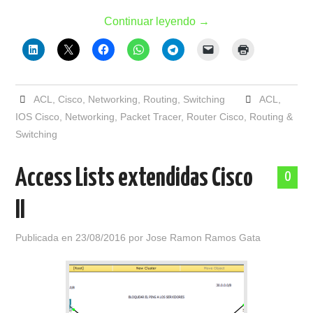
Continuar leyendo
→
ACL
,
Cisco
,
Networking
,
Routing
,
Switching
ACL
,
IOS Cisco
,
Networking
,
Packet Tracer
,
Router Cisco
,
Routing &
Switching
Access Lists extendidas Cisco
0
II
Publicada en
23/08/2016
por
Jose Ramon Ramos Gata