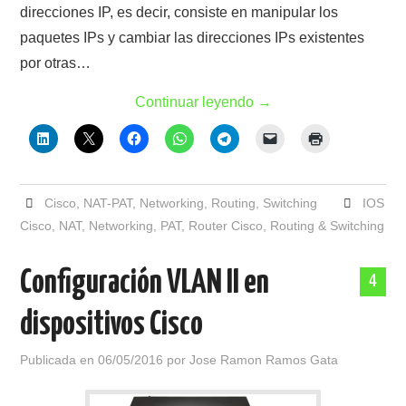
direcciones IP, es decir, consiste en manipular los
paquetes IPs y cambiar las direcciones IPs existentes
por otras…
Continuar leyendo
→
Cisco
,
NAT-PAT
,
Networking
,
Routing
,
Switching
IOS
Cisco
,
NAT
,
Networking
,
PAT
,
Router Cisco
,
Routing & Switching
Configuración VLAN II en
4
dispositivos Cisco
Publicada en
06/05/2016
por
Jose Ramon Ramos Gata