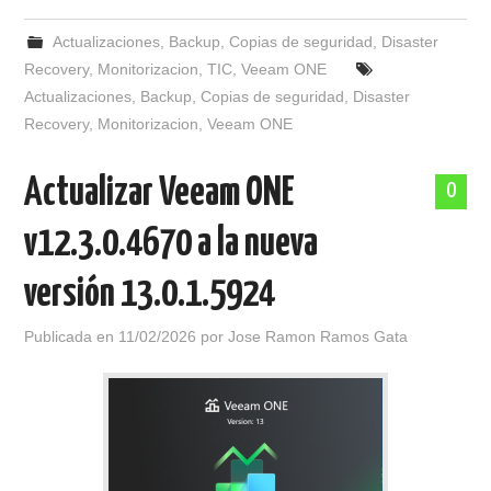
Actualizaciones
,
Backup
,
Copias de seguridad
,
Disaster
Recovery
,
Monitorizacion
,
TIC
,
Veeam ONE
Actualizaciones
,
Backup
,
Copias de seguridad
,
Disaster
Recovery
,
Monitorizacion
,
Veeam ONE
Actualizar Veeam ONE
0
v12.3.0.4670 a la nueva
versión 13.0.1.5924
Publicada en
11/02/2026
por
Jose Ramon Ramos Gata