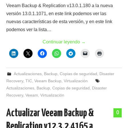
Veeam Backup & Replication v13.0.1.180 a la nueva
versión 13.0.1.1071, en este link podemos ver las
nuevas características de esta versión, y en este link
podemos ver la lista…
Continuar leyendo
→
Actualizaciones
,
Backup
,
Copias de seguridad
,
Disaster
Recovery
,
TIC
,
Veeam Backup
,
Virtualización
Actualizaciones
,
Backup
,
Copias de seguridad
,
Disaster
Recovery
,
Veeam
,
Virtualización
Actualizar Veeam Backup &
0
Replication v12.3.2.4165 a