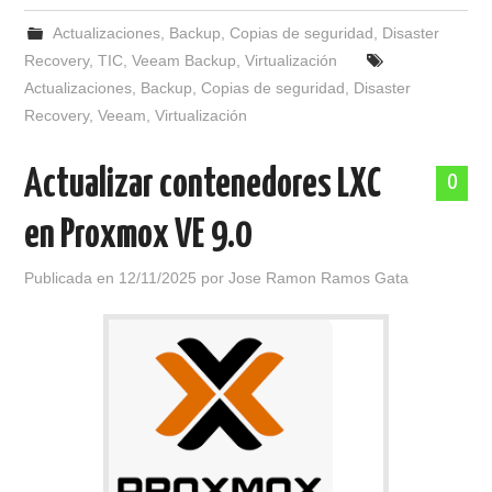
Actualizaciones
,
Backup
,
Copias de seguridad
,
Disaster
Recovery
,
TIC
,
Veeam Backup
,
Virtualización
Actualizaciones
,
Backup
,
Copias de seguridad
,
Disaster
Recovery
,
Veeam
,
Virtualización
Actualizar contenedores LXC
0
en Proxmox VE 9.0
Publicada en
12/11/2025
por
Jose Ramon Ramos Gata