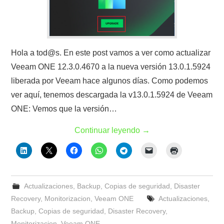
Hola a tod@s. En este post vamos a ver como actualizar
Veeam ONE 12.3.0.4670 a la nueva versión 13.0.1.5924
liberada por Veeam hace algunos días. Como podemos
ver aquí, tenemos descargada la v13.0.1.5924 de Veeam
ONE: Vemos que la versión…
Continuar leyendo
→
Actualizaciones
,
Backup
,
Copias de seguridad
,
Disaster
Recovery
,
Monitorizacion
,
Veeam ONE
Actualizaciones
,
Backup
,
Copias de seguridad
,
Disaster Recovery
,
Monitorizacion
,
Veeam ONE