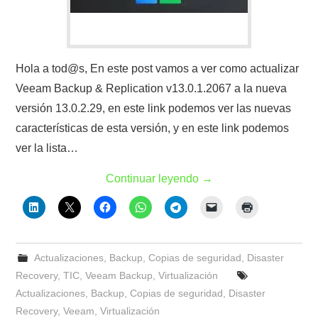
Hola a tod@s, En este post vamos a ver como actualizar
Veeam Backup & Replication v13.0.1.2067 a la nueva
versión 13.0.2.29, en este link podemos ver las nuevas
características de esta versión, y en este link podemos
ver la lista…
Continuar leyendo
→
Actualizaciones
,
Backup
,
Copias de seguridad
,
Disaster
Recovery
,
TIC
,
Veeam Backup
,
Virtualización
Actualizaciones
,
Backup
,
Copias de seguridad
,
Disaster
Recovery
,
Veeam
,
Virtualización