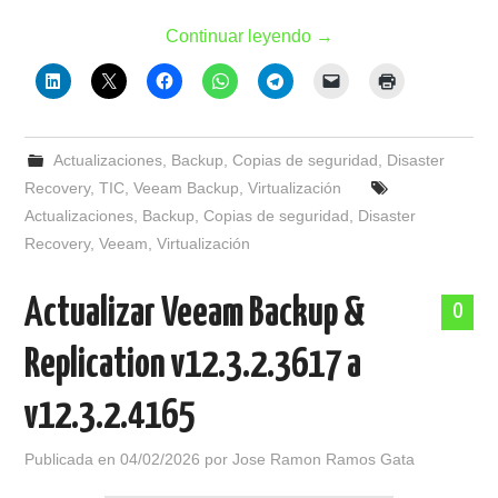
Continuar leyendo
→
Actualizaciones
,
Backup
,
Copias de seguridad
,
Disaster
Recovery
,
TIC
,
Veeam Backup
,
Virtualización
Actualizaciones
,
Backup
,
Copias de seguridad
,
Disaster
Recovery
,
Veeam
,
Virtualización
Actualizar Veeam Backup &
0
Replication v12.3.2.3617 a
v12.3.2.4165
Publicada en
04/02/2026
por
Jose Ramon Ramos Gata