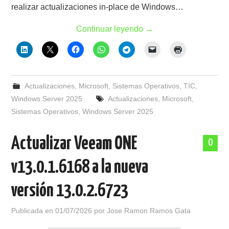
realizar actualizaciones in-place de Windows…
Continuar leyendo
→
Actualizaciones
,
Microsoft
,
Sistemas Operativos
,
TIC
,
Windows Server 2025
Actualizaciones
,
Microsoft
,
Sistemas Operativos
,
Windows Server 2025
Actualizar Veeam ONE
0
v13.0.1.6168 a la nueva
versión 13.0.2.6723
Publicada en
01/07/2026
por
Jose Ramon Ramos Gata