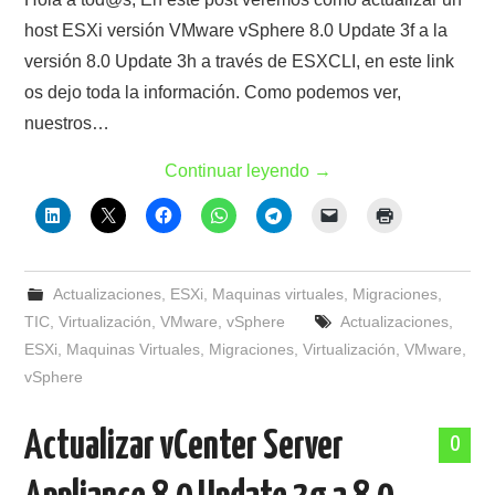
host ESXi versión VMware vSphere 8.0 Update 3f a la
versión 8.0 Update 3h a través de ESXCLI, en este link
os dejo toda la información. Como podemos ver,
nuestros…
Continuar leyendo
→
Actualizaciones
,
ESXi
,
Maquinas virtuales
,
Migraciones
,
TIC
,
Virtualización
,
VMware
,
vSphere
Actualizaciones
,
ESXi
,
Maquinas Virtuales
,
Migraciones
,
Virtualización
,
VMware
,
vSphere
Actualizar vCenter Server
0