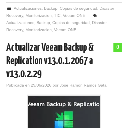
Actualizaciones
,
Backup
,
Copias de seguridad
,
Disaster
Recovery
,
Monitorizacion
,
TIC
,
Veeam ONE
Actualizaciones
,
Backup
,
Copias de seguridad
,
Disaster
Recovery
,
Monitorizacion
,
Veeam ONE
Actualizar Veeam Backup &
0
Replication v13.0.1.2067 a
v13.0.2.29
Publicada en
29/06/2026
por
Jose Ramon Ramos Gata