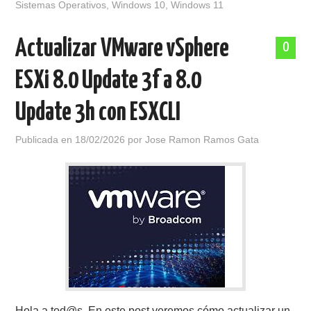
Sistemas Operativos
,
Windows 10
,
Windows 11
Actualizar VMware vSphere
0
ESXi 8.0 Update 3f a 8.0
Update 3h con ESXCLI
Publicada en
18/02/2026
por
Jose Ramon Ramos Gata
Hola a tod@s, En este post veremos cómo actualizar un