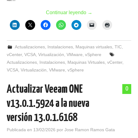
Continuar leyendo
→
Actualizaciones
,
Instalaciones
,
Maquinas virtuales
,
TIC
,
vCenter
,
VCSA
,
Virtualización
,
VMware
,
vSphere
Actualizaciones
,
Instalaciones
,
Maquinas Virtuales
,
vCenter
,
VCSA
,
Virtualización
,
VMware
,
vSphere
Actualizar Veeam ONE
0
v13.0.1.5924 a la nueva
versión 13.0.1.6168
Publicada en
13/02/2026
por
Jose Ramon Ramos Gata