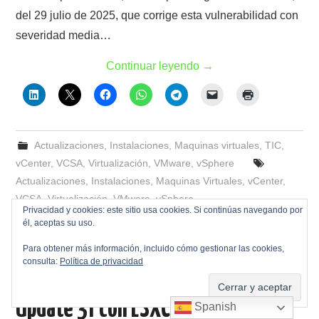
del 29 julio de 2025, que corrige esta vulnerabilidad con
severidad media…
Continuar leyendo
→
Actualizaciones
,
Instalaciones
,
Maquinas virtuales
,
TIC
,
vCenter
,
VCSA
,
Virtualización
,
VMware
,
vSphere
Actualizaciones
,
Instalaciones
,
Maquinas Virtuales
,
vCenter
,
VCSA
,
Virtualización
,
VMware
,
vSphere
Privacidad y cookies: este sitio usa cookies. Si continúas navegando por
él, aceptas su uso.
Actualizar VMware vSphere
0
Para obtener más información, incluido cómo gestionar las cookies,
consulta:
Política de privacidad
ESXi 8.0 Update 3e a 8.0
Update 3f con ESXCLI
Spanish