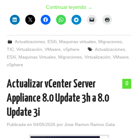
Continuar leyendo
→
Actualizaciones
,
ESXi
,
Maquinas virtuales
,
Migraciones
,
TIC
,
Virtualización
,
VMware
,
vSphere
Actualizaciones
,
ESXi
,
Maquinas Virtuales
,
Migraciones
,
Virtualización
,
VMware
,
vSphere
Actualizar vCenter Server
0
Appliance 8.0 Update 3h a 8.0
Update 3i
Publicada en
04/05/2026
por
Jose Ramon Ramos Gata