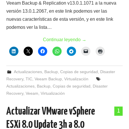
Veeam Backup & Replication v13.0.1.1071 a la nueva
versión 13.0.1.2067, en este link podemos ver las
nuevas características de esta versión, y en este link
podemos ver la lista…
Continuar leyendo
→
Actualizaciones
,
Backup
,
Copias de seguridad
,
Disaster
Recovery
,
TIC
,
Veeam Backup
,
Virtualización
Actualizaciones
,
Backup
,
Copias de seguridad
,
Disaster
Recovery
,
Veeam
,
Virtualización
Actualizar VMware vSphere
1
ESXi 8.0 Update 3h a 8.0