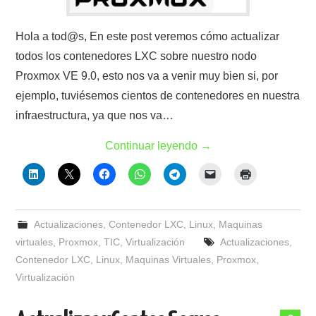
Hola a tod@s, En este post veremos cómo actualizar
todos los contenedores LXC sobre nuestro nodo
Proxmox VE 9.0, esto nos va a venir muy bien si, por
ejemplo, tuviésemos cientos de contenedores en nuestra
infraestructura, ya que nos va…
Continuar leyendo
→
Actualizaciones
,
Contenedor LXC
,
Linux
,
Maquinas
virtuales
,
Proxmox
,
TIC
,
Virtualización
Actualizaciones
,
Contenedor LXC
,
Linux
,
Maquinas Virtuales
,
Proxmox
,
Virtualización