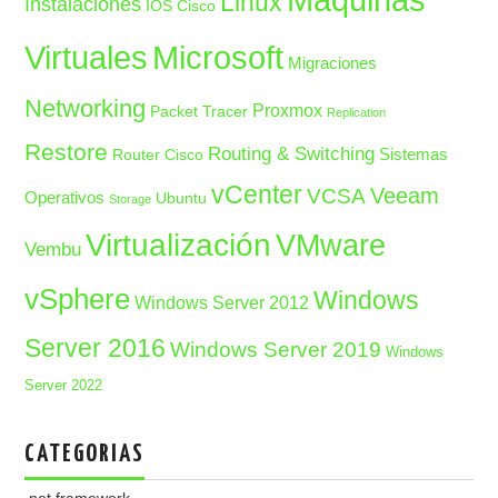
Maquinas
Linux
Instalaciones
IOS Cisco
Microsoft
Virtuales
Migraciones
Networking
Proxmox
Packet Tracer
Replication
Restore
Routing & Switching
Sistemas
Router Cisco
vCenter
Veeam
VCSA
Operativos
Ubuntu
Storage
Virtualización
VMware
Vembu
vSphere
Windows
Windows Server 2012
Server 2016
Windows Server 2019
Windows
Server 2022
CATEGORIAS