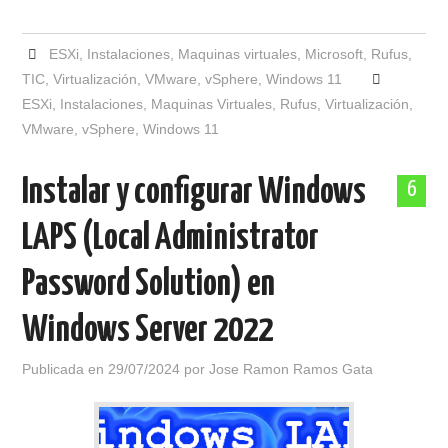
ESXi
,
Instalaciones
,
Maquinas virtuales
,
Microsoft
,
Rufus
,
TIC
,
Virtualización
,
VMware
,
vSphere
,
Windows 11
ESXi
,
Instalaciones
,
Maquinas Virtuales
,
Rufus
,
Virtualización
,
VMware
,
vSphere
,
Windows 11
Instalar y configurar Windows
6
LAPS (Local Administrator
Password Solution) en
Windows Server 2022
Publicada en
29/07/2024
por
Jose Ramon Ramos Gata