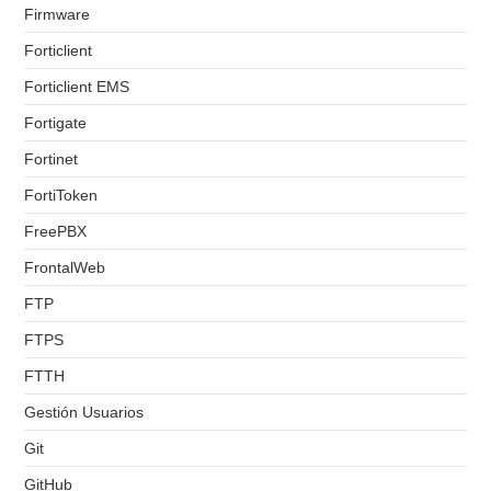
Firmware
Forticlient
Forticlient EMS
Fortigate
Fortinet
FortiToken
FreePBX
FrontalWeb
FTP
FTPS
FTTH
Gestión Usuarios
Git
GitHub