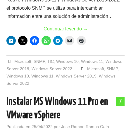
el protocolo SNMP se utiliza para intercambiar
información entre una solución de administración…
Continuar leyendo
→
Microsoft
,
SNMP
,
TIC
,
Windows 10
,
Windows 11
,
Windows
Server 2019
,
Windows Server 2022
Microsoft
,
SNMP
,
Windows 10
,
Windows 11
,
Windows Server 2019
,
Windows
Server 2022
Instalar MS Windows 11 Pro en
7
VMware vSphere
Publicada en
25/04/2022
por
Jose Ramon Ramos Gata