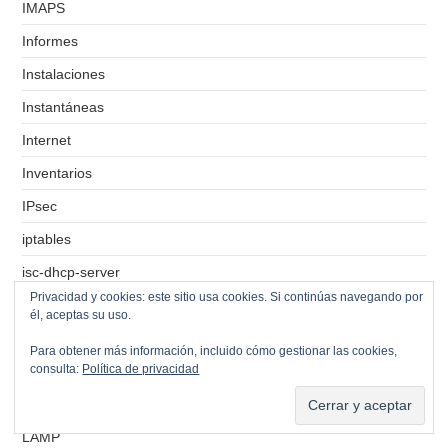
IMAPS
Informes
Instalaciones
Instantáneas
Internet
Inventarios
IPsec
iptables
isc-dhcp-server
Privacidad y cookies: este sitio usa cookies. Si continúas navegando por
iSCSI
él, aceptas su uso.
ISO
Para obtener más información, incluido cómo gestionar las cookies,
consulta:
Política de privacidad
Kaspersky
Keycloak
LAMP