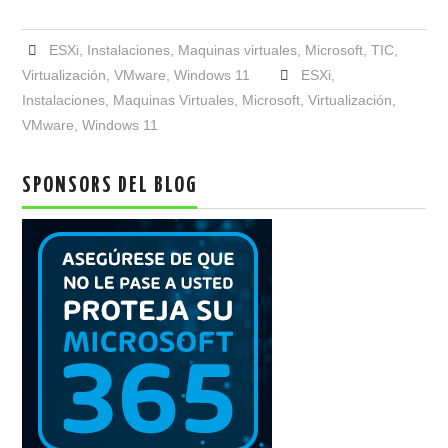
ESXi
,
Instalaciones
,
Maquinas virtuales
,
Microsoft
,
TIC
,
Virtualización
,
VMware
,
Windows 11
ESXi
,
Instalaciones
,
Maquinas Virtuales
,
Microsoft
,
Virtualización
,
VMware
,
Windows 11
SPONSORS DEL BLOG