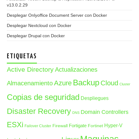
v13.0.2.29
Desplegar Onlyoffice Document Server con Docker
Desplegar Nextcloud con Docker
Desplegar Drupal con Docker
ETIQUETAS
Active Directory
Actualizaciones
Backup
Azure
Cloud
Almacenamiento
Cluster
Copias de seguridad
Despliegues
Disaster Recovery
Domain Controllers
DNS
ESXi
Fortigate
Hyper-V
Firewall
Fortinet
Failover Cluster