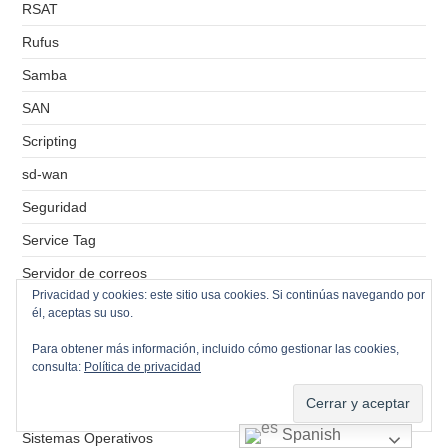
RSAT
Rufus
Samba
SAN
Scripting
sd-wan
Seguridad
Service Tag
Servidor de correos
Privacidad y cookies: este sitio usa cookies. Si continúas navegando por
Servidor de ficheros
él, aceptas su uso.
Servidor de impresión
Para obtener más información, incluido cómo gestionar las cookies,
consulta:
Política de privacidad
Servidores VPS
Simbolo del sistema
Spanish
Sistemas Operativos