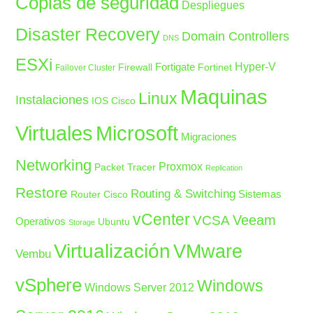
Copias de seguridad
Despliegues
Disaster Recovery
Domain Controllers
DNS
ESXi
Fortigate
Hyper-V
Firewall
Fortinet
Failover Cluster
Maquinas
Linux
Instalaciones
IOS Cisco
Microsoft
Virtuales
Migraciones
Networking
Proxmox
Packet Tracer
Replication
Restore
Routing & Switching
Sistemas
Router Cisco
vCenter
Veeam
VCSA
Operativos
Ubuntu
Storage
Virtualización
VMware
Vembu
vSphere
Windows
Windows Server 2012