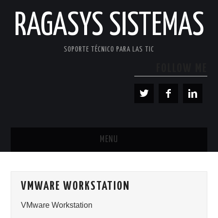
RAGASYS SISTEMAS
SOPORTE TÉCNICO PARA LAS TIC
FOLLOW ME
MENU
INICIO
VMWARE WORKSTATION
ACERCA DE
VMware Workstation
PATROCINADORES