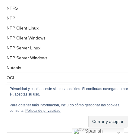
NTFS
NTP
NTP Client Linux
NTP Client Windows
NTP Server Linux
NTP Server Windows
Nutanix
OCI
OCSinventory
Privacidad y cookies: este sitio usa cookies. Si continúas navegando por
él, aceptas su uso.
OCSinventory Agent
Para obtener más información, incluido cómo gestionar las cookies,
Onlyoffice
consulta:
Política de privacidad
Openfiler
Openfire
Spanish