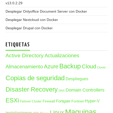
v13.0.2.29
Desplegar Onlyoffice Document Server con Docker
Desplegar Nextcloud con Docker
Desplegar Drupal con Docker
ETIQUETAS
Active Directory
Actualizaciones
Backup
Azure
Cloud
Almacenamiento
Cluster
Copias de seguridad
Despliegues
Disaster Recovery
Domain Controllers
DNS
ESXi
Fortigate
Hyper-V
Firewall
Fortinet
Failover Cluster
Maquinas
Linux