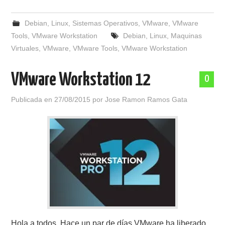
Debian
,
Linux
,
Sistemas Operativos
,
VMware
,
VMware
Tools
,
VMware Workstation
Debian
,
Linux
,
Maquinas
Virtuales
,
VMware
,
VMware Tools
,
VMware Workstation
VMware Workstation 12
0
Publicada en
27/08/2015
por
Jose Ramon Ramos Gata
Hola a todos. Hace un par de días VMware ha liberado