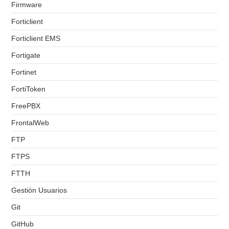
Firmware
Forticlient
Forticlient EMS
Fortigate
Fortinet
FortiToken
FreePBX
FrontalWeb
FTP
FTPS
FTTH
Gestión Usuarios
Git
GitHub