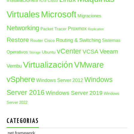
Instalaciones
IOS Cisco
Microsoft
Virtuales
Migraciones
Networking
Proxmox
Packet Tracer
Replication
Restore
Routing & Switching
Sistemas
Router Cisco
vCenter
Veeam
VCSA
Operativos
Ubuntu
Storage
Virtualización
VMware
Vembu
vSphere
Windows
Windows Server 2012
Server 2016
Windows Server 2019
Windows
Server 2022
CATEGORIAS
.net framework