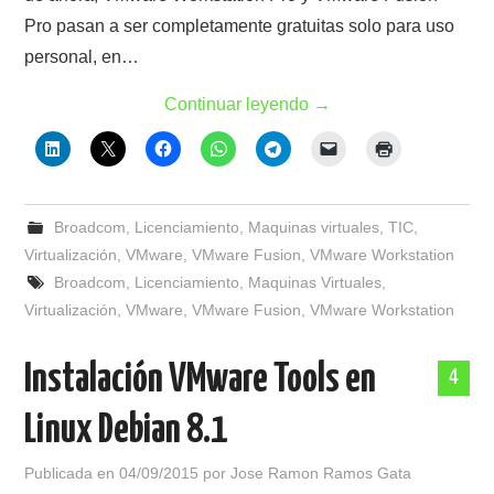
Pro pasan a ser completamente gratuitas solo para uso
personal, en…
Continuar leyendo
→
Broadcom
,
Licenciamiento
,
Maquinas virtuales
,
TIC
,
Virtualización
,
VMware
,
VMware Fusion
,
VMware Workstation
Broadcom
,
Licenciamiento
,
Maquinas Virtuales
,
Virtualización
,
VMware
,
VMware Fusion
,
VMware Workstation
Instalación VMware Tools en
4
Linux Debian 8.1
Publicada en
04/09/2015
por
Jose Ramon Ramos Gata