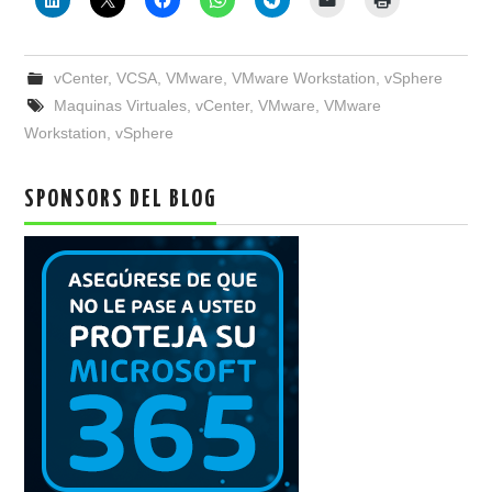
vCenter
,
VCSA
,
VMware
,
VMware Workstation
,
vSphere
Maquinas Virtuales
,
vCenter
,
VMware
,
VMware
Workstation
,
vSphere
SPONSORS DEL BLOG