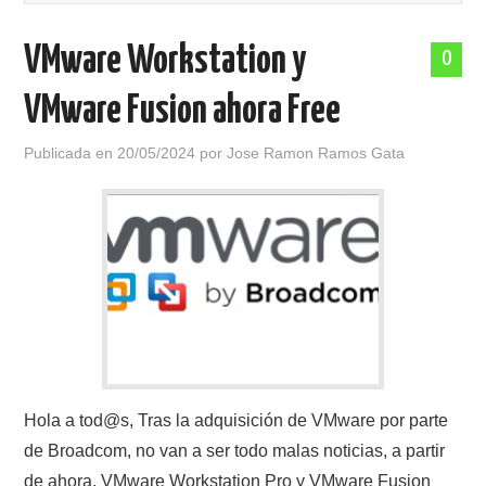
POLÍTICA DE PRIVACIDAD
VMware Workstation y
0
VMware Fusion ahora Free
Publicada en
20/05/2024
por
Jose Ramon Ramos Gata
Hola a tod@s, Tras la adquisición de VMware por parte
de Broadcom, no van a ser todo malas noticias, a partir
de ahora, VMware Workstation Pro y VMware Fusion