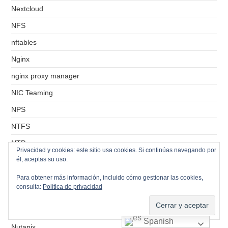
Nextcloud
NFS
nftables
Nginx
nginx proxy manager
NIC Teaming
NPS
NTFS
NTP
Privacidad y cookies: este sitio usa cookies. Si continúas navegando por
él, aceptas su uso.
NTP Client Linux
NTP Client Windows
Para obtener más información, incluido cómo gestionar las cookies,
consulta:
Política de privacidad
NTP Server Linux
NTP Server Windows
Spanish
Nutanix