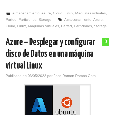
Almacenamiento
,
Azure
,
Cloud
,
Linux
,
Maquinas virtuales
,
Parted
,
Particiones
,
Storage
Almacenamiento
,
Azure
,
Cloud
,
Linux
,
Maquinas Virtuales
,
Parted
,
Particiones
,
Storage
Azure – Desplegar y configurar
0
disco de Datos en una máquina
virtual Linux
Publicada en
03/05/2022
por
Jose Ramon Ramos Gata