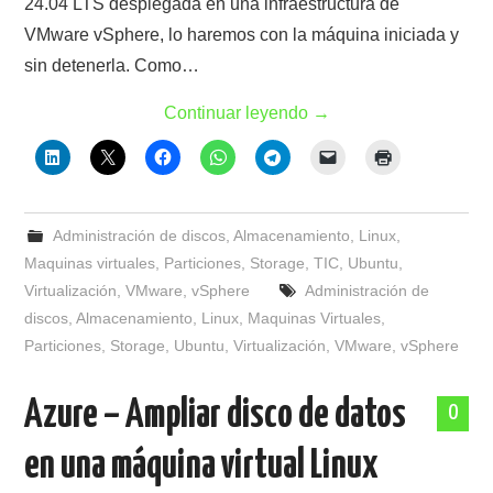
24.04 LTS desplegada en una infraestructura de
VMware vSphere, lo haremos con la máquina iniciada y
sin detenerla. Como…
Continuar leyendo
→
Administración de discos
,
Almacenamiento
,
Linux
,
Maquinas virtuales
,
Particiones
,
Storage
,
TIC
,
Ubuntu
,
Virtualización
,
VMware
,
vSphere
Administración de
discos
,
Almacenamiento
,
Linux
,
Maquinas Virtuales
,
Particiones
,
Storage
,
Ubuntu
,
Virtualización
,
VMware
,
vSphere
Azure – Ampliar disco de datos
0
en una máquina virtual Linux