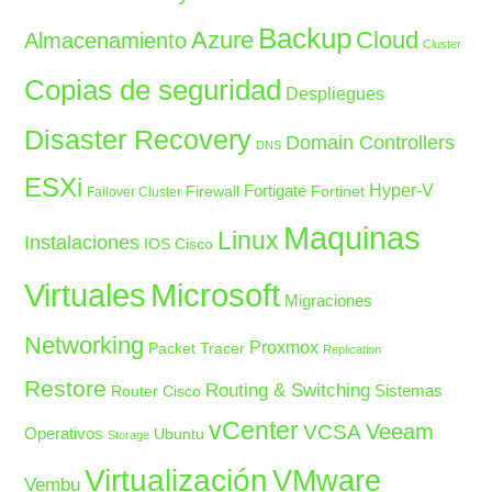
Backup
Azure
Cloud
Almacenamiento
Cluster
Copias de seguridad
Despliegues
Disaster Recovery
Domain Controllers
DNS
ESXi
Fortigate
Hyper-V
Firewall
Fortinet
Failover Cluster
Maquinas
Linux
Instalaciones
IOS Cisco
Microsoft
Virtuales
Migraciones
Networking
Proxmox
Packet Tracer
Replication
Restore
Routing & Switching
Sistemas
Router Cisco
vCenter
Veeam
VCSA
Operativos
Ubuntu
Storage
Virtualización
VMware
Vembu