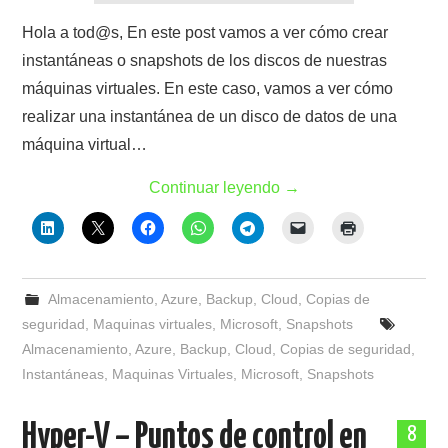
Hola a tod@s, En este post vamos a ver cómo crear
instantáneas o snapshots de los discos de nuestras
máquinas virtuales. En este caso, vamos a ver cómo
realizar una instantánea de un disco de datos de una
máquina virtual…
Continuar leyendo
→
Almacenamiento
,
Azure
,
Backup
,
Cloud
,
Copias de
seguridad
,
Maquinas virtuales
,
Microsoft
,
Snapshots
Almacenamiento
,
Azure
,
Backup
,
Cloud
,
Copias de seguridad
,
Instantáneas
,
Maquinas Virtuales
,
Microsoft
,
Snapshots
Hyper-V – Puntos de control en
8