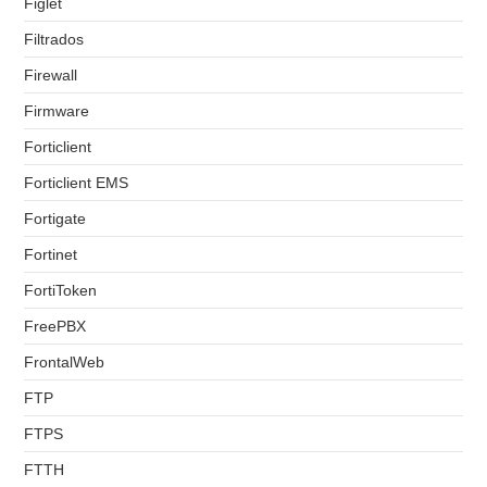
Figlet
Filtrados
Firewall
Firmware
Forticlient
Forticlient EMS
Fortigate
Fortinet
FortiToken
FreePBX
FrontalWeb
FTP
FTPS
FTTH