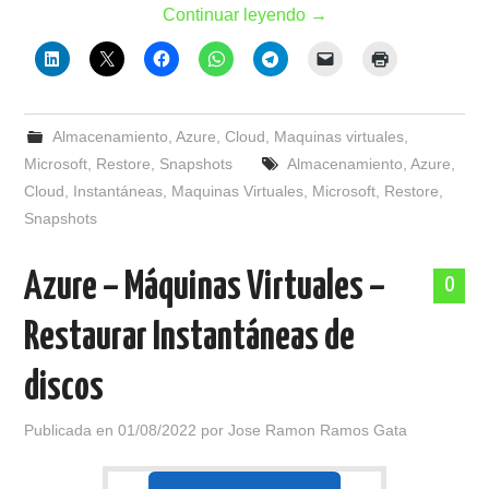
Continuar leyendo
→
Almacenamiento
,
Azure
,
Cloud
,
Maquinas virtuales
,
Microsoft
,
Restore
,
Snapshots
Almacenamiento
,
Azure
,
Cloud
,
Instantáneas
,
Maquinas Virtuales
,
Microsoft
,
Restore
,
Snapshots
Azure – Máquinas Virtuales –
0
Restaurar Instantáneas de
discos
Publicada en
01/08/2022
por
Jose Ramon Ramos Gata