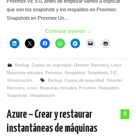
Proxmox VE 9.0, antes de empezar vamos a explicar
que son los snapshots y los respaldos en Proxmox:
Snapshots en Proxmox Un…
Continuar leyendo
→
Backup
,
Copias de seguridad
,
Disaster Recovery
,
Linux
,
Maquinas virtuales
,
Proxmox
,
Respaldos
,
Snapshots
,
TIC
,
Virtualización
Backup
,
Copias de seguridad
,
Disaster
Recovery
,
Linux
,
Maquinas Virtuales
,
Proxmox
,
Respaldos
,
Snapshots
,
Virtualización
Azure – Crear y restaurar
0
instantáneas de máquinas