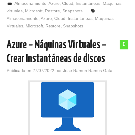
Almacenamiento
,
Azure
,
Cloud
,
Instantáneas
,
Maquinas
virtuales
,
Microsoft
,
Restore
,
Snapshots
Almacenamiento
,
Azure
,
Cloud
,
Instantáneas
,
Maquinas
Virtuales
,
Microsoft
,
Restore
,
Snapshots
Azure – Máquinas Virtuales –
0
Crear Instantáneas de discos
Publicada en
27/07/2022
por
Jose Ramon Ramos Gata