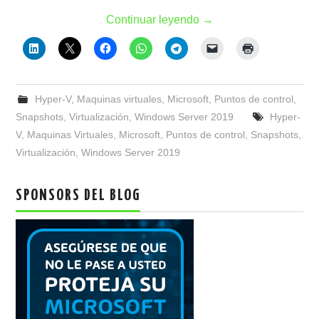
Continuar leyendo
→
Hyper-V
,
Maquinas virtuales
,
Microsoft
,
Puntos de control
,
Snapshots
,
Virtualización
,
Windows Server 2019
Hyper-
V
,
Maquinas Virtuales
,
Microsoft
,
Puntos de control
,
Snapshots
,
Virtualización
,
Windows Server 2019
SPONSORS DEL BLOG