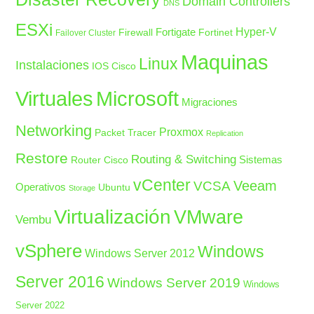
Domain Controllers
DNS
ESXi
Fortigate
Hyper-V
Firewall
Fortinet
Failover Cluster
Maquinas
Linux
Instalaciones
IOS Cisco
Microsoft
Virtuales
Migraciones
Networking
Proxmox
Packet Tracer
Replication
Restore
Routing & Switching
Sistemas
Router Cisco
vCenter
Veeam
VCSA
Operativos
Ubuntu
Storage
Virtualización
VMware
Vembu
vSphere
Windows
Windows Server 2012
Server 2016
Windows Server 2019
Windows
Server 2022