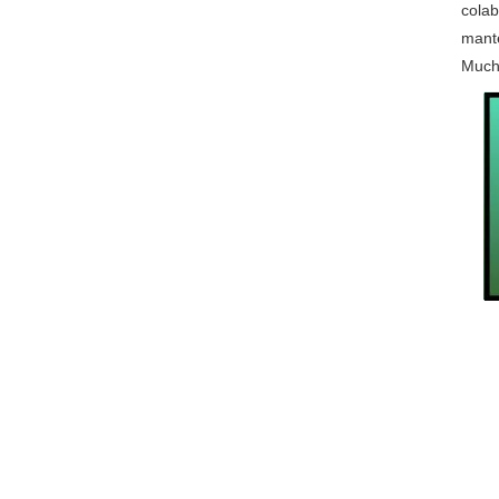
colab
mante
Much