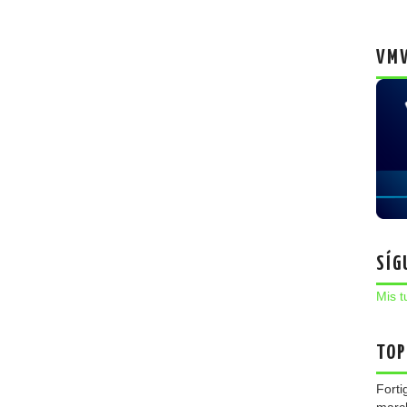
VMW
SÍG
Mis t
TOP
Forti