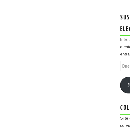
SUS
ELE
Intro
a est
entra
Direc
de
email
S
COL
Si te
servi