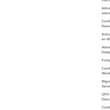
marc
Admin
sobr
Confi
Remo
Activ
en W
Admin
Diskp
Fort
Cambi
Wind
Migr
Serv
GPO 
Direc
Conf