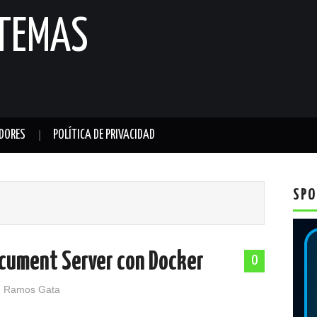
STEMAS
DORES
POLÍTICA DE PRIVACIDAD
SPO
ocument Server con Docker
0
 Ramos Gata