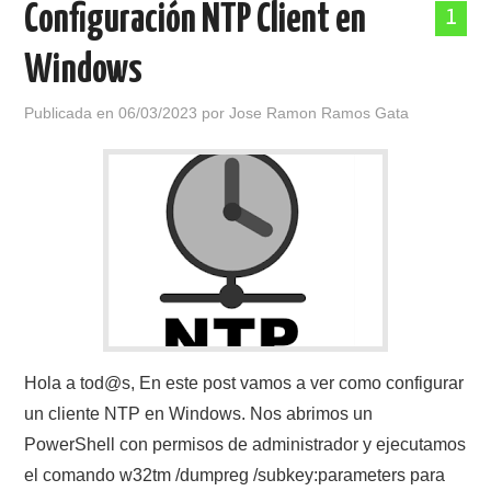
Configuración NTP Client en
1
POLÍTICA DE PRIVACIDAD
Windows
Publicada en
06/03/2023
por
Jose Ramon Ramos Gata
Hola a tod@s, En este post vamos a ver como configurar
un cliente NTP en Windows. Nos abrimos un
PowerShell con permisos de administrador y ejecutamos
el comando w32tm /dumpreg /subkey:parameters para