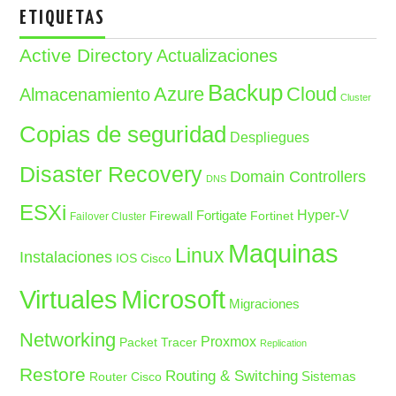
ETIQUETAS
Active Directory
Actualizaciones
Backup
Azure
Cloud
Almacenamiento
Cluster
Copias de seguridad
Despliegues
Disaster Recovery
Domain Controllers
DNS
ESXi
Fortigate
Hyper-V
Firewall
Fortinet
Failover Cluster
Maquinas
Linux
Instalaciones
IOS Cisco
Microsoft
Virtuales
Migraciones
Networking
Proxmox
Packet Tracer
Replication
Restore
Routing & Switching
Sistemas
Router Cisco