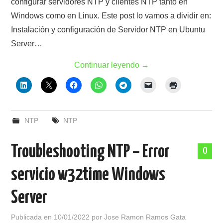
configurar servidores NTP y clientes NTP tanto en
Windows como en Linux. Este post lo vamos a dividir en:
Instalación y configuración de Servidor NTP en Ubuntu
Server…
Continuar leyendo
→
NTP
NTP
Troubleshooting NTP – Error
0
servicio w32time Windows
Server
Publicada en
10/01/2022
por
Jose Ramon Ramos Gata