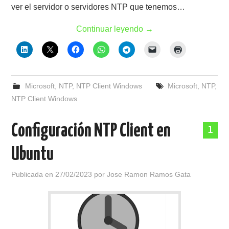
ver el servidor o servidores NTP que tenemos…
Continuar leyendo
→
Microsoft
,
NTP
,
NTP Client Windows
Microsoft
,
NTP
,
NTP Client Windows
Configuración NTP Client en
1
Ubuntu
Publicada en
27/02/2023
por
Jose Ramon Ramos Gata