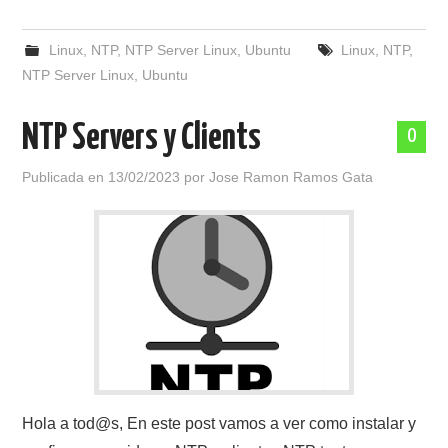
Linux
,
NTP
,
NTP Server Linux
,
Ubuntu
Linux
,
NTP
,
NTP Server Linux
,
Ubuntu
NTP Servers y Clients
0
Publicada en
13/02/2023
por
Jose Ramon Ramos Gata
Hola a tod@s, En este post vamos a ver como instalar y