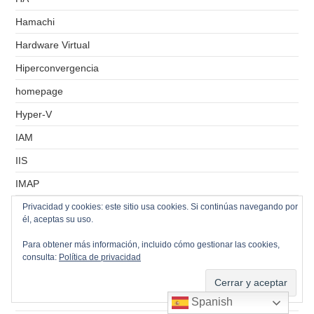
Hamachi
Hardware Virtual
Hiperconvergencia
homepage
Hyper-V
IAM
IIS
IMAP
IMAPS
Privacidad y cookies: este sitio usa cookies. Si continúas navegando por
él, aceptas su uso.
Informes
Para obtener más información, incluido cómo gestionar las cookies,
Instalaciones
consulta:
Política de privacidad
Instantáneas
Internet
Spanish