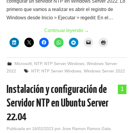
configurar un servidor NTP en Windows Server 2022. Lo
primero que vamos a realizar es abrir el registro de
Windows desde Inicio > Ejecutar > regedit: En el…
Continuar leyendo
→
Microsoft
,
NTP
,
NTP Server Windows
,
Windows Server
2022
NTP
,
NTP Server Windows
,
Windows Server 2022
Instalación y configuración de
1
Servidor NTP en Ubuntu Server
22.04
Publicada en
16/02/2023
por
Jose Ramon Ramos Gata