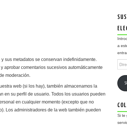
SUS
ELE
Intro
a est
entra
o y sus metadatos se conservan indefinidamente.
Direc
 y aprobar comentarios sucesivos automáticamente
de
email
 de moderación.
S
nuestra web (si los hay), también almacenamos la
n en su perfil de usuario. Todos los usuarios pueden
n personal en cualquier momento (excepto que no
COL
). Los administradores de la web también pueden
Si te
servi