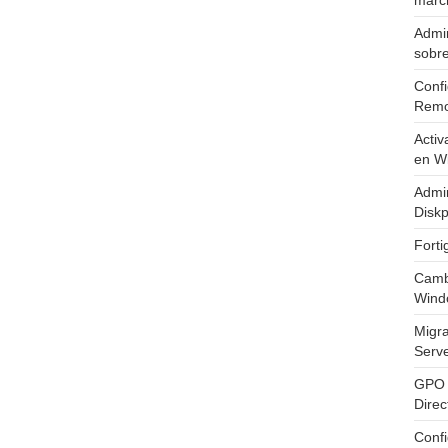
marc
Admin
sobr
Confi
Remo
Activ
en W
Admin
Diskp
Fort
Cambi
Wind
Migr
Serv
GPO 
Direc
Conf