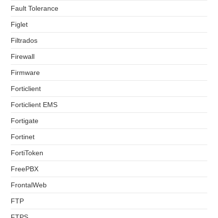
Fault Tolerance
Figlet
Filtrados
Firewall
Firmware
Forticlient
Forticlient EMS
Fortigate
Fortinet
FortiToken
FreePBX
FrontalWeb
FTP
FTPS