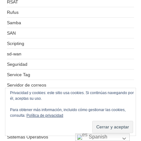
RSAT
Rufus
Samba
SAN
Scripting
sd-wan
Seguridad
Service Tag
Servidor de correos
Privacidad y cookies: este sitio usa cookies. Si continúas navegando por
Servidor de ficheros
él, aceptas su uso.
Servidor de impresión
Para obtener más información, incluido cómo gestionar las cookies,
consulta:
Política de privacidad
Servidores VPS
Simbolo del sistema
Spanish
Sistemas Operativos