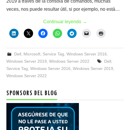
2019 a través de la consola de comandos, muchas
veces, nos puede resultar útil, si por ejemplo, no está…
Continuar leyendo
→
Dell
,
Microsoft
,
Service Tag
,
Windows Server 2016
,
Windows Server 2019
,
Windows Server 2022
Dell
,
Service Tag
,
Windows Server 2016
,
Windows Server 2019
,
Windows Server 2022
SPONSORS DEL BLOG