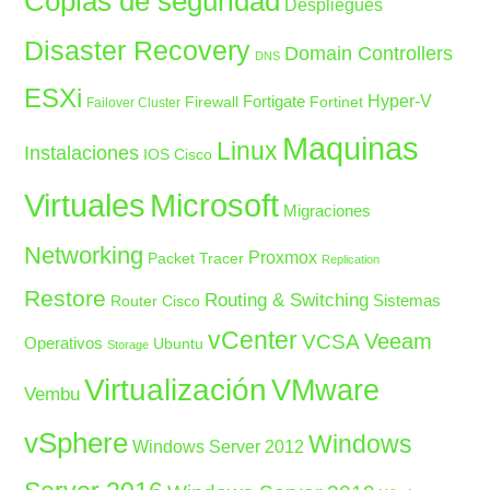
Copias de seguridad
Despliegues
Disaster Recovery
Domain Controllers
DNS
ESXi
Fortigate
Hyper-V
Firewall
Fortinet
Failover Cluster
Maquinas
Linux
Instalaciones
IOS Cisco
Microsoft
Virtuales
Migraciones
Networking
Proxmox
Packet Tracer
Replication
Restore
Routing & Switching
Sistemas
Router Cisco
vCenter
Veeam
VCSA
Operativos
Ubuntu
Storage
Virtualización
VMware
Vembu
vSphere
Windows
Windows Server 2012