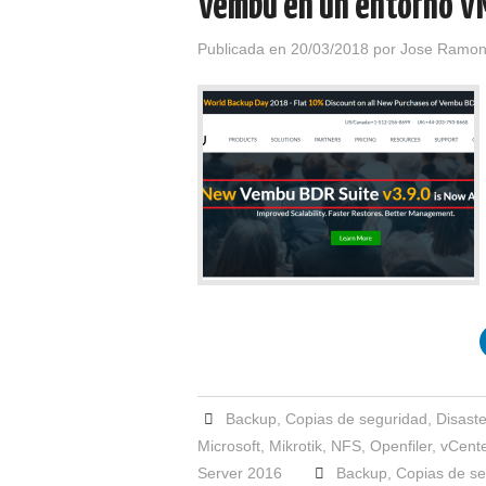
Vembu en un entorno V
Publicada en
20/03/2018
por
Jose Ramon
Backup
,
Copias de seguridad
,
Disast
Microsoft
,
Mikrotik
,
NFS
,
Openfiler
,
vCente
Server 2016
Backup
,
Copias de s