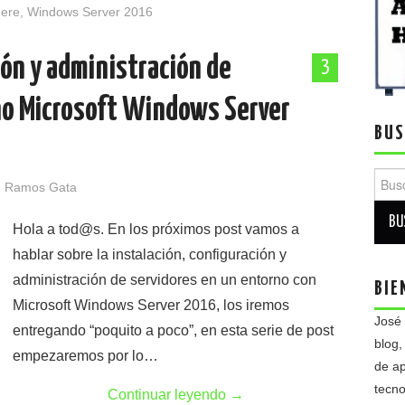
ere
,
Windows Server 2016
ión y administración de
3
no Microsoft Windows Server
BUS
Busca
 Ramos Gata
Hola a tod@s. En los próximos post vamos a
hablar sobre la instalación, configuración y
administración de servidores en un entorno con
BIE
Microsoft Windows Server 2016, los iremos
José
entregando “poquito a poco”, en esta serie de post
blog,
empezaremos por lo…
de ap
tecno
Continuar leyendo
→