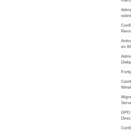
marc
Admin
sobr
Confi
Remo
Activ
en W
Admin
Diskp
Fort
Cambi
Wind
Migr
Serv
GPO 
Direc
Conf