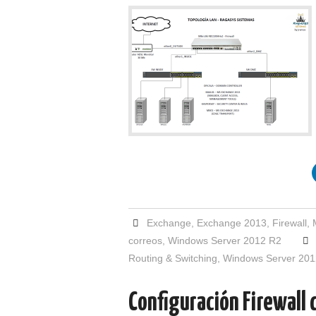
Exchange
,
Exchange 2013
,
Firewall
,
correos
,
Windows Server 2012 R2
Routing & Switching
,
Windows Server 201
Configuración Firewall