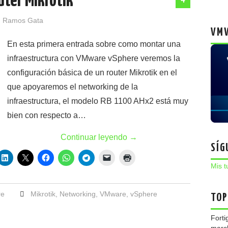
uter Mikrotik
 Ramos Gata
VMW
En esta primera entrada sobre como montar una
infraestructura con VMware vSphere veremos la
configuración básica de un router Mikrotik en el
que apoyaremos el networking de la
infraestructura, el modelo RB 1100 AHx2 está muy
bien con respecto a…
Continuar leyendo
→
SÍG
Mis t
re
Mikrotik
,
Networking
,
VMware
,
vSphere
TOP
Forti