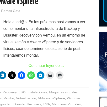
Mware vSphere
 Ramos Gata
Hola a tod@s. En los próximos post vamos a ver
como montar una infraestructura de Backup y
Disaster Recovery con Vembu, en un entorno de
virtualización VMware vSphere y de servidores
físicos, cuando terminemos esta serie de post
intentaremos montar…
Continuar leyendo
→
er Recovery
,
ESXi
,
Instalaciones
,
Maquinas virtuales
,
r
,
Vembu
,
Virtualización
,
VMware
,
vSphere
,
Windows
eguridad
,
Disaster Recovery
,
ESXi
,
Maquinas Virtuales
,