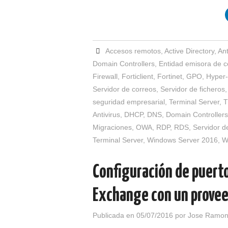
Accesos remotos
,
Active Directory
,
Ant
Domain Controllers
,
Entidad emisora de ce
Firewall
,
Forticlient
,
Fortinet
,
GPO
,
Hyper
Servidor de correos
,
Servidor de ficheros
seguridad empresarial
,
Terminal Server
,
T
Antivirus
,
DHCP
,
DNS
,
Domain Controllers
Migraciones
,
OWA
,
RDP
,
RDS
,
Servidor d
Terminal Server
,
Windows Server 2016
,
W
Configuración de puerto
Exchange con un prove
Publicada en
05/07/2016
por
Jose Ramon