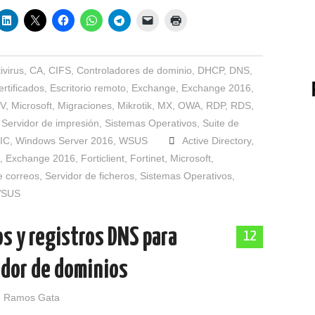
ivirus
,
CA
,
CIFS
,
Controladores de dominio
,
DHCP
,
DNS
,
rtificados
,
Escritorio remoto
,
Exchange
,
Exchange 2016
,
-V
,
Microsoft
,
Migraciones
,
Mikrotik
,
MX
,
OWA
,
RDP
,
RDS
,
,
Servidor de impresión
,
Sistemas Operativos
,
Suite de
IC
,
Windows Server 2016
,
WSUS
Active Directory
,
,
Exchange 2016
,
Forticlient
,
Fortinet
,
Microsoft
,
e correos
,
Servidor de ficheros
,
Sistemas Operativos
,
SUS
s y registros DNS para
12
edor de dominios
 Ramos Gata