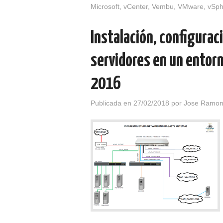
Microsoft
,
vCenter
,
Vembu
,
VMware
,
vSph
Instalación, configurac
servidores en un entor
2016
Publicada en
27/02/2018
por
Jose Ramon