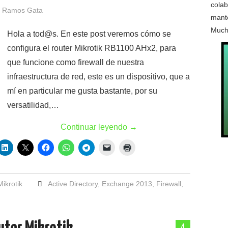
colab
 Ramos Gata
mante
Much
Hola a tod@s. En este post veremos cómo se
configura el router Mikrotik RB1100 AHx2, para
que funcione como firewall de nuestra
infraestructura de red, este es un dispositivo, que a
mí en particular me gusta bastante, por su
versatilidad,…
Continuar leyendo
→
Mikrotik
Active Directory
,
Exchange 2013
,
Firewall
,
4