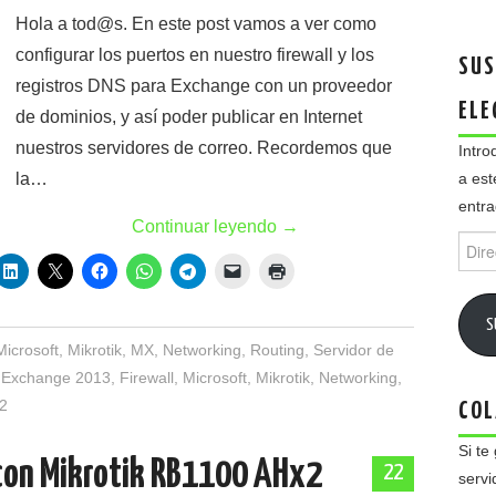
Hola a tod@s. En este post vamos a ver como
configurar los puertos en nuestro firewall y los
SUS
registros DNS para Exchange con un proveedor
ELE
de dominios, y así poder publicar en Internet
nuestros servidores de correo. Recordemos que
Intro
a est
la…
entra
Continuar leyendo
→
Direc
de
email
S
Microsoft
,
Mikrotik
,
MX
,
Networking
,
Routing
,
Servidor de
Exchange 2013
,
Firewall
,
Microsoft
,
Mikrotik
,
Networking
,
2
COL
Si te
 con Mikrotik RB1100 AHx2
22
servi