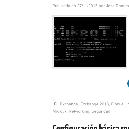
Publicada en
27/11/2015
por
Jose Ramon
Exchange
,
Exchange 2013
,
Firewall
,
Mikrotik
,
Networking
,
Seguridad