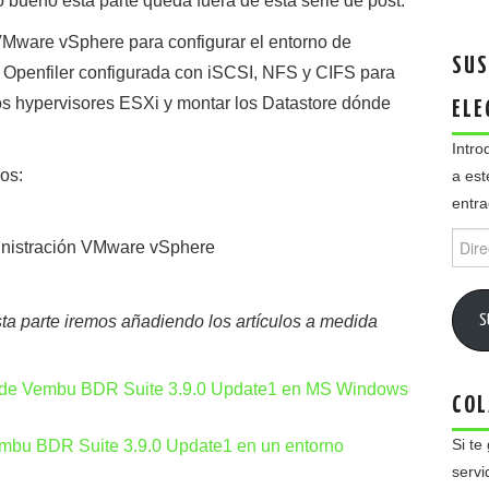
 bueno esta parte queda fuera de esta serie de post.
Mware vSphere para configurar el entorno de
SUS
os Openfiler configurada con iSCSI, NFS y CIFS para
os hypervisores ESXi y montar los Datastore dónde
ELE
Intro
os:
a est
entra
Direc
ministración VMware vSphere
de
email
S
sta parte iremos añadiendo los artículos a medida
ial de Vembu BDR Suite 3.9.0 Update1 en MS Windows
COL
Si te
mbu BDR Suite 3.9.0 Update1 en un entorno
servi