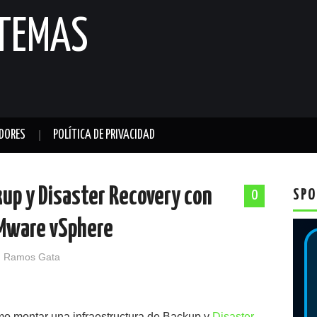
STEMAS
DORES
POLÍTICA DE PRIVACIDAD
up y Disaster Recovery con
SPO
0
Mware vSphere
 Ramos Gata
mo montar una infraestructura de Backup y
Disaster