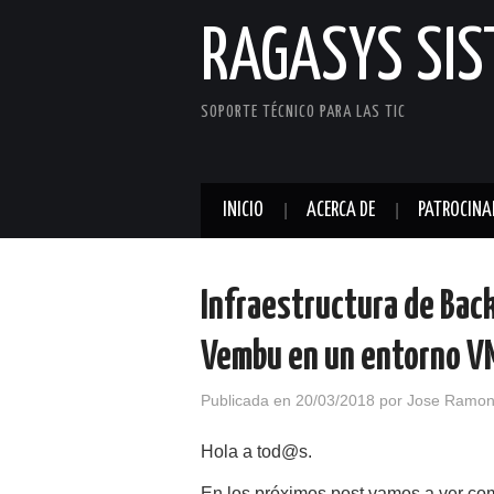
RAGASYS SI
SOPORTE TÉCNICO PARA LAS TIC
INICIO
ACERCA DE
PATROCINA
Infraestructura de Back
Vembu en un entorno V
Publicada en
20/03/2018
por
Jose Ramon
Hola a tod@s.
En los próximos post vamos a ver co