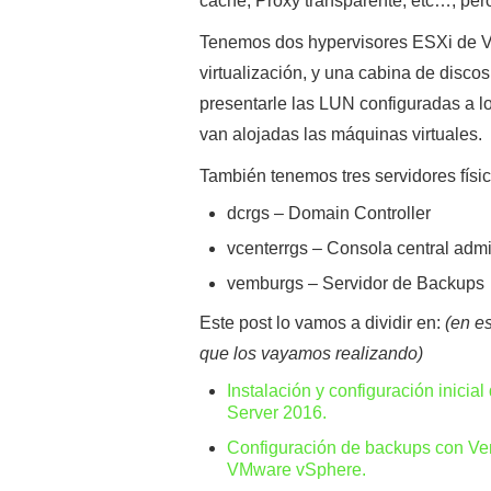
caché, Proxy transparente, etc…, pero
Tenemos dos hypervisores ESXi de V
virtualización, y una cabina de disc
presentarle las LUN configuradas a l
van alojadas las máquinas virtuales.
También tenemos tres servidores físic
dcrgs – Domain Controller
vcenterrgs – Consola central ad
vemburgs – Servidor de Backups
Este post lo vamos a dividir en:
(en e
que los vayamos realizando)
Instalación y configuración inic
Server 2016.
Configuración de backups con Ve
VMware vSphere.