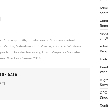
marc
Admin
sobr
Confi
Remo
Activ
en W
er Recovery
,
ESXi
,
Instalaciones
,
Maquinas virtuales
,
r
,
Vembu
,
Virtualización
,
VMware
,
vSphere
,
Windows
Admin
Diskp
guridad
,
Disaster Recovery
,
ESXi
,
Maquinas Virtuales
,
ere
,
Windows Server 2016
Fort
Cambi
Wind
MOS GATA
Migr
STI
Serv
GPO 
Direc
Conf