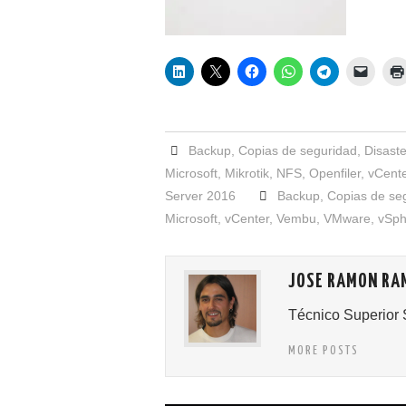
Backup
,
Copias de seguridad
,
Disast
Microsoft
,
Mikrotik
,
NFS
,
Openfiler
,
vCente
Server 2016
Backup
,
Copias de se
Microsoft
,
vCenter
,
Vembu
,
VMware
,
vSph
JOSE RAMON RA
Técnico Superior 
MORE POSTS