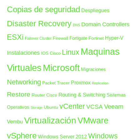
Copias de seguridad
Despliegues
Disaster Recovery
Domain Controllers
DNS
ESXi
Fortigate
Hyper-V
Firewall
Fortinet
Failover Cluster
Maquinas
Linux
Instalaciones
IOS Cisco
Microsoft
Virtuales
Migraciones
Networking
Proxmox
Packet Tracer
Replication
Restore
Routing & Switching
Sistemas
Router Cisco
vCenter
Veeam
VCSA
Operativos
Ubuntu
Storage
Virtualización
VMware
Vembu
vSphere
Windows
Windows Server 2012