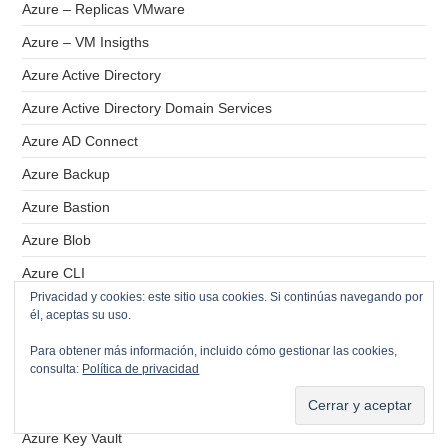
Azure – Replicas VMware
Azure – VM Insigths
Azure Active Directory
Azure Active Directory Domain Services
Azure AD Connect
Azure Backup
Azure Bastion
Azure Blob
Azure CLI
Privacidad y cookies: este sitio usa cookies. Si continúas navegando por
Azure Cuentas de almacenamiento
él, aceptas su uso.
Azure DNS
Para obtener más información, incluido cómo gestionar las cookies,
consulta:
Política de privacidad
Azure Files
Azure Grupo de recursos
Azure Key Vault