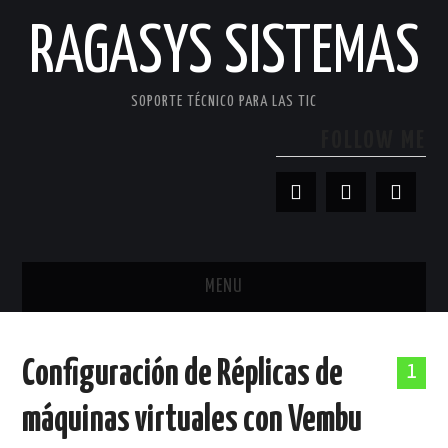
RAGASYS SISTEMAS
SOPORTE TÉCNICO PARA LAS TIC
FOLLOW ME
MENU
INICIO
Configuración de Réplicas de
1
ACERCA DE
máquinas virtuales con Vembu
PATROCINADORES