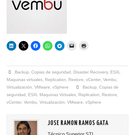
Backup
,
Copias de seguridad
,
Disaster Recovery
,
ESXi
,
Maquinas virtuales
,
Replication
,
Restore
,
vCenter
,
Vembu
,
Virtualización
,
VMware
,
vSphere
Backup
,
Copias de
seguridad
,
ESXi
,
Maquinas Virtuales
,
Replication
,
Restore
,
vCenter
,
Vembu
,
Virtualización
,
VMware
,
vSphere
JOSE RAMON RAMOS GATA
Técnico Superior STI