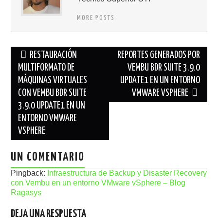
MORE POSTS
Navegación
RESTAURACIÓN
REPORTES GENERADOS POR
de
MULTIFORMATO DE
VEMBU BDR SUITE 3.9.0
MÁQUINAS VIRTUALES
UPDATE1 EN UN ENTORNO
entradas
CON VEMBU BDR SUITE
VMWARE VSPHERE
3.9.0 UPDATE1 EN UN
ENTORNO VMWARE
VSPHERE
UN COMENTARIO
Pingback:
Infraestructura de Backup y Disaster Recovery
con Vembu en un entorno VMware vSphere – Blog
Ragasys
DEJA UNA RESPUESTA