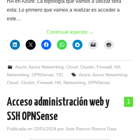
HA en Azure. La topología que vamos a utilizar será
esta: Lo primero que vamos a realizar es acceder a
este…
Continuar leyendo
→
Azure
,
Azure Networking
,
Cloud
,
Cluster
,
Firewall
,
HA
,
Networking
,
OPNSense
,
TIC
Azure
,
Azure Networking
,
Cloud
,
Cluster
,
Firewall
,
HA
,
Networking
,
OPNSense
Acceso administración web y
1
SSH OPNSense
Publicada en
22/01/2024
por
Jose Ramon Ramos Gata