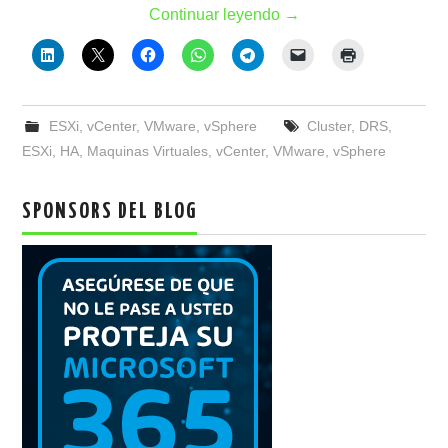
Continuar leyendo
→
ESXi
,
vCenter
,
VMware
,
vSphere
Cluster
,
DRS
,
ESXi
,
HA
,
Maquinas Virtuales
,
vCenter
,
VMware
,
vSphere
SPONSORS DEL BLOG