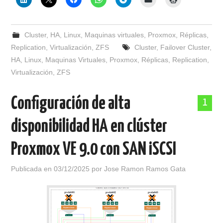
Cluster
,
HA
,
Linux
,
Maquinas virtuales
,
Proxmox
,
Réplicas
,
Replication
,
Virtualización
,
ZFS
Cluster
,
Failover Cluster
,
HA
,
Linux
,
Maquinas Virtuales
,
Proxmox
,
Réplicas
,
Replication
,
Virtualización
,
ZFS
Configuración de alta
1
disponibilidad HA en clúster
Proxmox VE 9.0 con SAN iSCSI
Publicada en
03/12/2025
por
Jose Ramon Ramos Gata