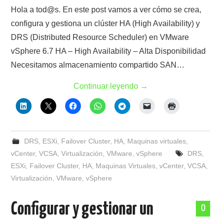
Hola a tod@s. En este post vamos a ver cómo se crea,
configura y gestiona un clúster HA (High Availability) y
DRS (Distributed Resource Scheduler) en VMware
vSphere 6.7 HA – High Availability – Alta Disponibilidad
Necesitamos almacenamiento compartido SAN…
Continuar leyendo
→
DRS
,
ESXi
,
Failover Cluster
,
HA
,
Maquinas virtuales
,
vCenter
,
VCSA
,
Virtualización
,
VMware
,
vSphere
DRS
,
ESXi
,
Failover Cluster
,
HA
,
Maquinas Virtuales
,
vCenter
,
VCSA
,
Virtualización
,
VMware
,
vSphere
Configurar y gestionar un
0