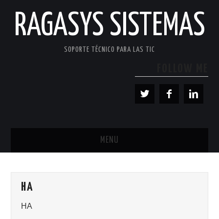
RAGASYS SISTEMAS
SOPORTE TÉCNICO PARA LAS TIC
FOLLOW ME
MENU
INICIO
HA
ACERCA DE
HA
PATROCINADORES