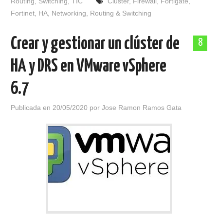
Routing
,
Switching
,
TIC
Cluster
,
Firewall
,
Fortigate
,
Fortinet
,
HA
,
Networking
,
Routing & Switching
Crear y gestionar un clúster de
8
HA y DRS en VMware vSphere
6.7
Publicada en
20/05/2020
por
Jose Ramon Ramos Gata