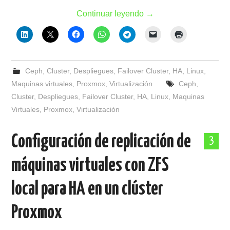
Continuar leyendo
→
Ceph
,
Cluster
,
Despliegues
,
Failover Cluster
,
HA
,
Linux
,
Maquinas virtuales
,
Proxmox
,
Virtualización
Ceph
,
Cluster
,
Despliegues
,
Failover Cluster
,
HA
,
Linux
,
Maquinas
Virtuales
,
Proxmox
,
Virtualización
Configuración de replicación de
3
máquinas virtuales con ZFS
local para HA en un clúster
Proxmox