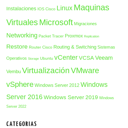
Maquinas
Linux
Instalaciones
IOS Cisco
Microsoft
Virtuales
Migraciones
Networking
Proxmox
Packet Tracer
Replication
Restore
Routing & Switching
Sistemas
Router Cisco
vCenter
Veeam
VCSA
Operativos
Ubuntu
Storage
Virtualización
VMware
Vembu
vSphere
Windows
Windows Server 2012
Server 2016
Windows Server 2019
Windows
Server 2022
CATEGORIAS