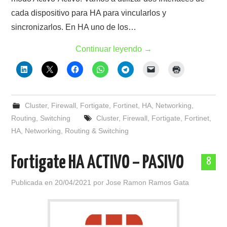
cada dispositivo para HA para vincularlos y
sincronizarlos. En HA uno de los…
Continuar leyendo
→
Cluster
,
Firewall
,
Fortigate
,
Fortinet
,
HA
,
Networking
,
Routing
,
Switching
Cluster
,
Firewall
,
Fortigate
,
Fortinet
,
HA
,
Networking
,
Routing & Switching
Fortigate HA ACTIVO – PASIVO
8
Publicada en
20/04/2021
por
Jose Ramon Ramos Gata