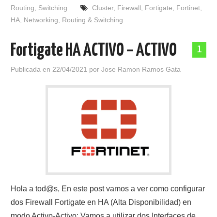
Routing
,
Switching
Cluster
,
Firewall
,
Fortigate
,
Fortinet
,
HA
,
Networking
,
Routing & Switching
Fortigate HA ACTIVO – ACTIVO
1
Publicada en
22/04/2021
por
Jose Ramon Ramos Gata
Hola a tod@s, En este post vamos a ver como configurar
dos Firewall Fortigate en HA (Alta Disponibilidad) en
modo Activo-Activo: Vamos a utilizar dos Interfaces de