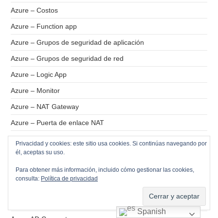
Azure – Costos
Azure – Function app
Azure – Grupos de seguridad de aplicación
Azure – Grupos de seguridad de red
Azure – Logic App
Azure – Monitor
Azure – NAT Gateway
Azure – Puerta de enlace NAT
Azure – Replicas HV
Privacidad y cookies: este sitio usa cookies. Si continúas navegando por
él, aceptas su uso.
Azure – Replicas VMware
Para obtener más información, incluido cómo gestionar las cookies,
Azure – VM Insigths
consulta:
Política de privacidad
Azure Active Directory
Azure Active Directory Domain Services
Spanish