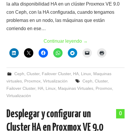
la alta disponibilidad HA en un clúster Proxmox VE 9.0
con Ceph, con la HA configurada, cuando tengamos
problemas en un nodo, las máquinas que están
corriendo en ese…
Continuar leyendo
→
Ceph
,
Cluster
,
Failover Cluster
,
HA
,
Linux
,
Maquinas
virtuales
,
Proxmox
,
Virtualización
Ceph
,
Cluster
,
Failover Cluster
,
HA
,
Linux
,
Maquinas Virtuales
,
Proxmox
,
Virtualización
Desplegar y configurar un
0
Cluster HA en Proxmox VE 9.0