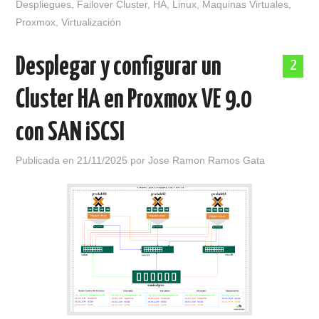
Despliegues
,
Failover Cluster
,
HA
,
Linux
,
Maquinas Virtuales
,
Proxmox
,
Virtualización
Desplegar y configurar un
2
Cluster HA en Proxmox VE 9.0
con SAN iSCSI
Publicada en
21/11/2025
por
Jose Ramon Ramos Gata