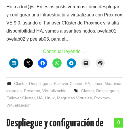
Hola a tod@s, En estos posts veremos cómo desplegar
y configurar una infraestructura virtualizada con Proxmox
VE 9.0, usando el Failover Clúster de Proxmox y la alta
disponibilidad HA, vamos a usar tres nodos, pvelab01,
pvelab02 y pvelab03, para el…
Continuar leyendo
→
Cluster
,
Despliegues
,
Failover Cluster
,
HA
,
Linux
,
Maquinas
virtuales
,
Proxmox
,
Virtualización
Cluster
,
Despliegues
,
Failover Cluster
,
HA
,
Linux
,
Maquinas Virtuales
,
Proxmox
,
Virtualización
Despliegue y configuración de
0