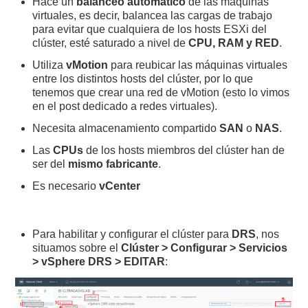
Hace un
balanceo automático
de las máquinas
virtuales, es decir, balancea las cargas de trabajo
para evitar que cualquiera de los hosts ESXi del
clúster, esté saturado a nivel de
CPU, RAM y RED
.
Utiliza
vMotion
para reubicar las máquinas virtuales
entre los distintos hosts del clúster, por lo que
tenemos que crear una red de vMotion (esto lo vimos
en el post dedicado a redes virtuales).
Necesita almacenamiento compartido
SAN
o
NAS
.
Las
CPUs
de los hosts miembros del clúster han de
ser del
mismo fabricante
.
Es necesario
vCenter
Para habilitar y configurar el clúster para
DRS
, nos
situamos sobre el
Clúster > Configurar > Servicios
> vSphere DRS > EDITAR
: