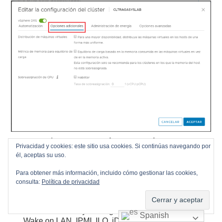
La opción
Administración de energía
nos va a
Privacidad y cookies: este sitio usa cookies. Si continúas navegando por
permitir habilitar
DPM (Distributed Power
él, aceptas su uso.
Management),
la función de DPM una vez habilitada
va a permitir apagar host ESXi de forma
Para obtener más información, incluido cómo gestionar las cookies,
automatizada, estos hosts los apagará cuando tienen
consulta:
Política de privacidad
poca carga de trabajo y las máquinas virtuales que
están corriendo sobre él pueden ser migradas a otros
hosts del clúster y sin llegar a saturarlos, DPM utiliza
Spanish
Wake on LAN, IPMI, ILO, iDRAC, iRMC, etc…, en