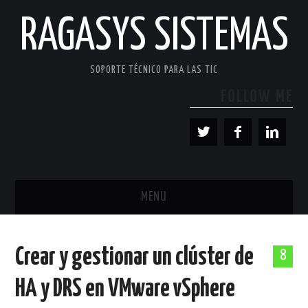
RAGASYS SISTEMAS
SOPORTE TÉCNICO PARA LAS TIC
FOLLOW ME
MENU
INICIO
Crear y gestionar un clúster de
8
ACERCA DE
HA y DRS en VMware vSphere
PATROCINADORES