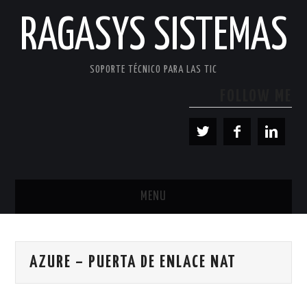
RAGASYS SISTEMAS
SOPORTE TÉCNICO PARA LAS TIC
FOLLOW ME
MENU
INICIO
AZURE – PUERTA DE ENLACE NAT
ACERCA DE
PATROCINADORES