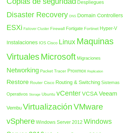
Copias de seguridad
Despliegues
Disaster Recovery
Domain Controllers
DNS
ESXi
Fortigate
Hyper-V
Firewall
Fortinet
Failover Cluster
Maquinas
Linux
Instalaciones
IOS Cisco
Microsoft
Virtuales
Migraciones
Networking
Proxmox
Packet Tracer
Replication
Restore
Routing & Switching
Sistemas
Router Cisco
vCenter
Veeam
VCSA
Operativos
Ubuntu
Storage
Virtualización
VMware
Vembu
vSphere
Windows
Windows Server 2012