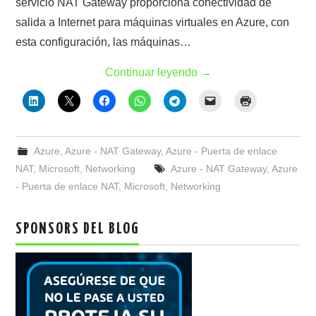
servicio NAT Gateway proporciona conectividad de
salida a Internet para máquinas virtuales en Azure, con
esta configuración, las máquinas…
Continuar leyendo
→
Azure
,
Azure - NAT Gateway
,
Azure - Puerta de enlace
NAT
,
Microsoft
,
Networking
Azure - NAT Gateway
,
Azure
- Puerta de enlace NAT
,
Microsoft
,
Networking
SPONSORS DEL BLOG