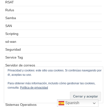
RSAT
Rufus
Samba
SAN
Scripting
sd-wan
Seguridad
Service Tag
Servidor de correos
Privacidad y cookies: este sitio usa cookies. Si continúas navegando por
Servidor de ficheros
él, aceptas su uso.
Servidor de impresión
Para obtener más información, incluido cómo gestionar las cookies,
consulta:
Política de privacidad
Servidores VPS
Simbolo del sistema
Spanish
Sistemas Operativos