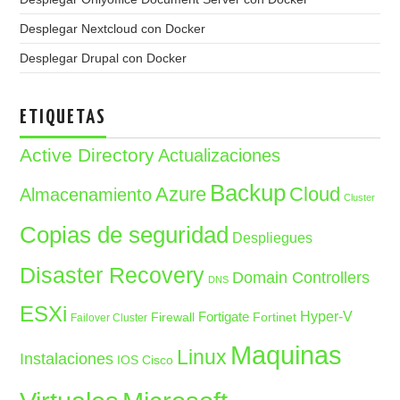
Desplegar Nextcloud con Docker
Desplegar Drupal con Docker
ETIQUETAS
Active Directory
Actualizaciones
Backup
Azure
Cloud
Almacenamiento
Cluster
Copias de seguridad
Despliegues
Disaster Recovery
Domain Controllers
DNS
ESXi
Fortigate
Hyper-V
Firewall
Fortinet
Failover Cluster
Maquinas
Linux
Instalaciones
IOS Cisco