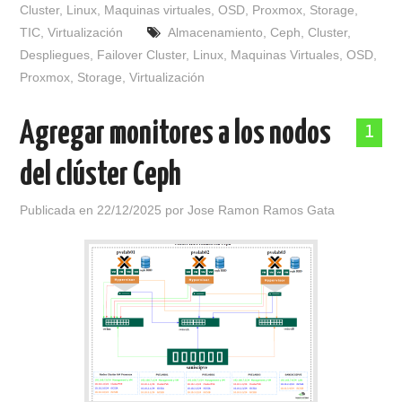
Cluster
,
Linux
,
Maquinas virtuales
,
OSD
,
Proxmox
,
Storage
,
TIC
,
Virtualización
Almacenamiento
,
Ceph
,
Cluster
,
Despliegues
,
Failover Cluster
,
Linux
,
Maquinas Virtuales
,
OSD
,
Proxmox
,
Storage
,
Virtualización
Agregar monitores a los nodos
1
del clúster Ceph
Publicada en
22/12/2025
por
Jose Ramon Ramos Gata