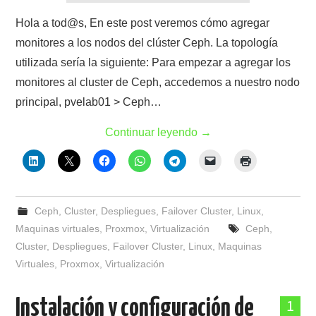
Hola a tod@s, En este post veremos cómo agregar
monitores a los nodos del clúster Ceph. La topología
utilizada sería la siguiente: Para empezar a agregar los
monitores al cluster de Ceph, accedemos a nuestro nodo
principal, pvelab01 > Ceph…
Continuar leyendo
→
Ceph
,
Cluster
,
Despliegues
,
Failover Cluster
,
Linux
,
Maquinas virtuales
,
Proxmox
,
Virtualización
Ceph
,
Cluster
,
Despliegues
,
Failover Cluster
,
Linux
,
Maquinas
Virtuales
,
Proxmox
,
Virtualización
Instalación y configuración de
1