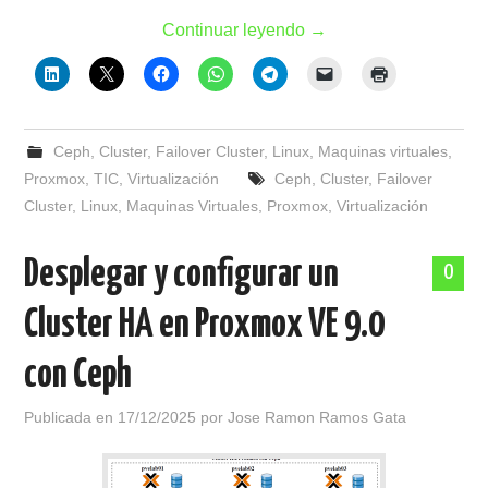
Continuar leyendo
→
Ceph
,
Cluster
,
Failover Cluster
,
Linux
,
Maquinas virtuales
,
Proxmox
,
TIC
,
Virtualización
Ceph
,
Cluster
,
Failover
Cluster
,
Linux
,
Maquinas Virtuales
,
Proxmox
,
Virtualización
Desplegar y configurar un
0
Cluster HA en Proxmox VE 9.0
con Ceph
Publicada en
17/12/2025
por
Jose Ramon Ramos Gata