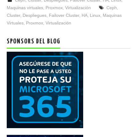
Ceph
,
Cluster
,
Despliegues
,
Failover Cluster
,
HA
,
Linux
,
Maquinas virtuales
,
Proxmox
,
Virtualización
Ceph
,
Cluster
,
Despliegues
,
Failover Cluster
,
HA
,
Linux
,
Maquinas
Virtuales
,
Proxmox
,
Virtualización
SPONSORS DEL BLOG