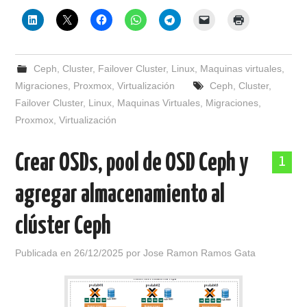
Ceph
,
Cluster
,
Failover Cluster
,
Linux
,
Maquinas virtuales
,
Migraciones
,
Proxmox
,
Virtualización
Ceph
,
Cluster
,
Failover Cluster
,
Linux
,
Maquinas Virtuales
,
Migraciones
,
Proxmox
,
Virtualización
Crear OSDs, pool de OSD Ceph y
1
agregar almacenamiento al
clúster Ceph
Publicada en
26/12/2025
por
Jose Ramon Ramos Gata