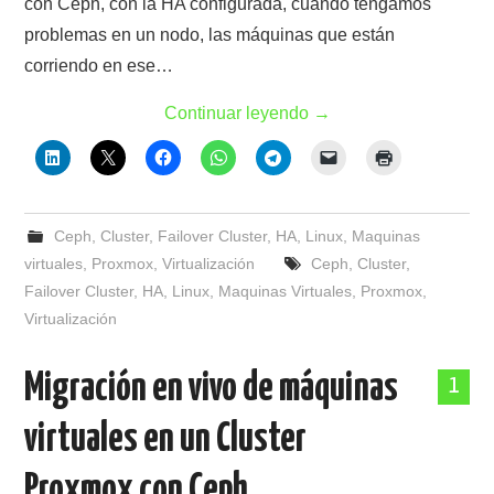
con Ceph, con la HA configurada, cuando tengamos
problemas en un nodo, las máquinas que están
corriendo en ese…
Continuar leyendo
→
Ceph
,
Cluster
,
Failover Cluster
,
HA
,
Linux
,
Maquinas
virtuales
,
Proxmox
,
Virtualización
Ceph
,
Cluster
,
Failover Cluster
,
HA
,
Linux
,
Maquinas Virtuales
,
Proxmox
,
Virtualización
Migración en vivo de máquinas
1
virtuales en un Cluster
Proxmox con Ceph