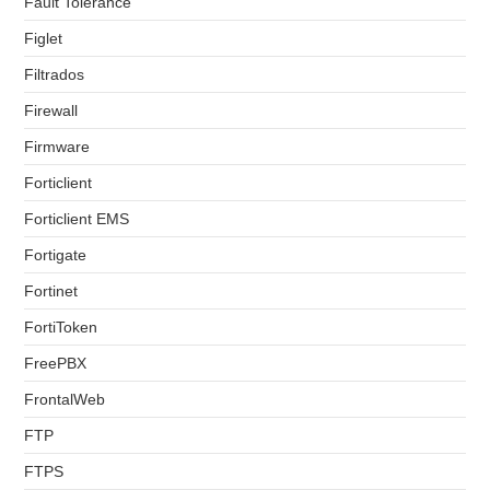
Fault Tolerance
Figlet
Filtrados
Firewall
Firmware
Forticlient
Forticlient EMS
Fortigate
Fortinet
FortiToken
FreePBX
FrontalWeb
FTP
FTPS