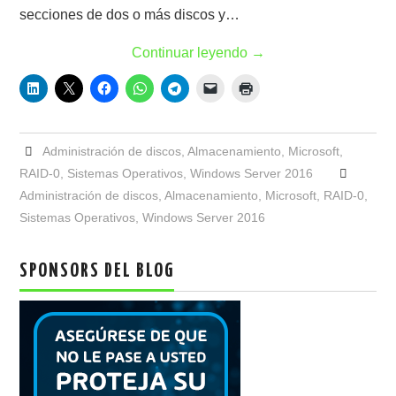
secciones de dos o más discos y…
Continuar leyendo
→
Administración de discos
,
Almacenamiento
,
Microsoft
,
RAID-0
,
Sistemas Operativos
,
Windows Server 2016
Administración de discos
,
Almacenamiento
,
Microsoft
,
RAID-0
,
Sistemas Operativos
,
Windows Server 2016
SPONSORS DEL BLOG