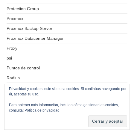
Protection Group
Proxmox
Proxmox Backup Server
Proxmox Datacenter Manager
Proxy
psi
Puntos de control
Radius
RAID-0
Privacidad y cookies: este sitio usa cookies. Si continúas navegando por
él, aceptas su uso.
RAID-1
Para obtener más información, incluido cómo gestionar las cookies,
RAID-5
consulta:
Política de privacidad
RDM
RDP