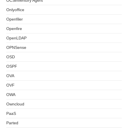
OCSinventory Agent
Onlyoffice
Openfiler
Openfire
OpenLDAP
OPNSense
OSD
OSPF
OVA
OVF
OWA
Owncloud
PaaS
Parted