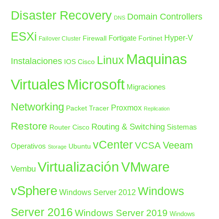
Disaster Recovery
Domain Controllers
DNS
ESXi
Fortigate
Hyper-V
Firewall
Fortinet
Failover Cluster
Maquinas
Linux
Instalaciones
IOS Cisco
Microsoft
Virtuales
Migraciones
Networking
Proxmox
Packet Tracer
Replication
Restore
Routing & Switching
Sistemas
Router Cisco
vCenter
Veeam
VCSA
Operativos
Ubuntu
Storage
Virtualización
VMware
Vembu
vSphere
Windows
Windows Server 2012
Server 2016
Windows Server 2019
Windows