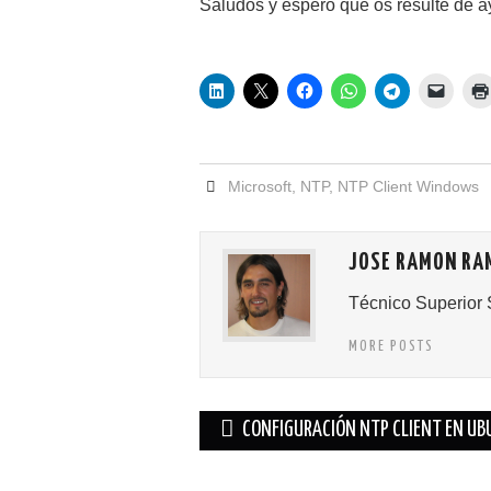
Saludos y espero que os resulte de 
Microsoft
,
NTP
,
NTP Client Windows
JOSE RAMON RA
Técnico Superior 
MORE POSTS
Navegación
CONFIGURACIÓN NTP CLIENT EN U
de