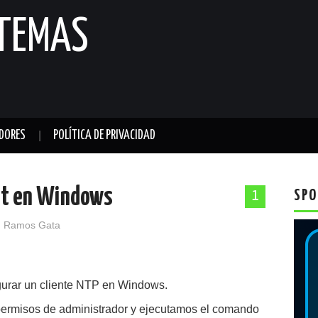
STEMAS
DORES
POLÍTICA DE PRIVACIDAD
ent en Windows
SPO
1
 Ramos Gata
gurar un cliente NTP en Windows.
ermisos de administrador y ejecutamos el comando