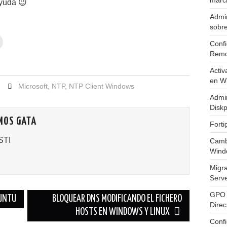
marc
ayuda 😉
Admin
sobr
Confi
Remo
Activ
en W
Microsoft
,
NTP
,
NTP Client Windows
Admin
Diskp
MOS GATA
Fort
STI
Cambi
Wind
Migr
Serv
GPO 
BUNTU
BLOQUEAR DNS MODIFICANDO EL FICHERO
Direc
HOSTS EN WINDOWS Y LINUX
Conf