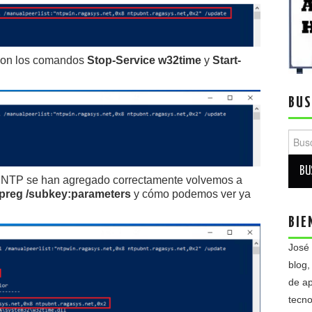
 con los comandos
Stop-Service w32time
y
Start-
BUS
Busca
es NTP se han agregado correctamente volvemos a
reg /subkey:parameters
y cómo podemos ver ya
BIE
José
blog,
de ap
tecno