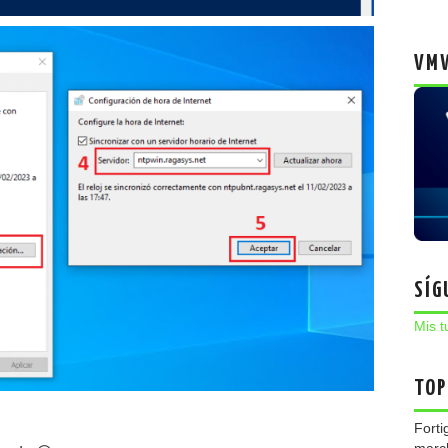
VMW
SÍG
Mis t
TOP
Forti