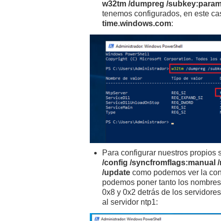
w32tm /dumpreg /subkey:para
tenemos configurados, en este ca
time.windows.com
:
Para configurar nuestros propios
/config /syncfromflags:manual 
/update
como podemos ver la conf
podemos poner tanto los nombres 
0x8 y 0x2 detrás de los servidore
al servidor ntp1: