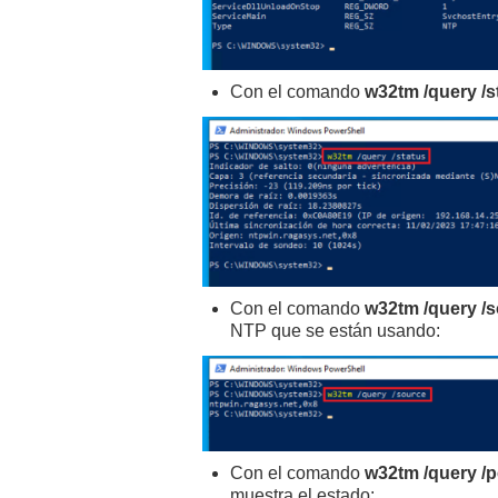
Con el comando
w32tm /query /s
Con el comando
w32tm /query /
NTP que se están usando:
Con el comando
w32tm /query /
muestra el estado: