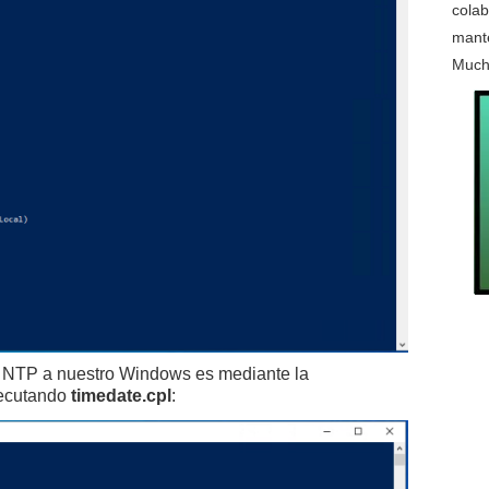
colab
mante
Much
or NTP a nuestro Windows es mediante la
jecutando
timedate.
cpl
: