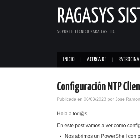
RAGASYS SI
SOPORTE TÉCNICO PARA LAS TIC
INICIO
ACERCA DE
PATROCINA
Configuración NTP Cli
Publicada en
06/03/2023
por
Jose Ramon
Hola a tod@s,
En este post vamos a ver como confi
Nos abrimos un PowerShell con p