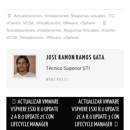
Actualizaciones
,
Instalaciones
,
Maquinas virtuales
,
TIC
,
vCenter
,
VCSA
,
Virtualización
,
VMware
,
vSphere
Actualizaciones
,
Instalaciones
,
Maquinas Virtuales
,
vCenter
,
VCSA
,
Virtualización
,
VMware
,
vSphere
JOSE RAMON RAMOS GATA
Técnico Superior STI
MORE POSTS
Navegación
ACTUALIZAR VMWARE
ACTUALIZAR VMWARE
de
VSPHERE ESXI 8.0 UPDATE
VSPHERE ESXI 8.0 UPDATE
2 A 8.0 UPDATE 2C CON
2C A 8.0 UPDATE 3 CON
entradas
LIFECYCLE MANAGER
LIFECYCLE MANAGER