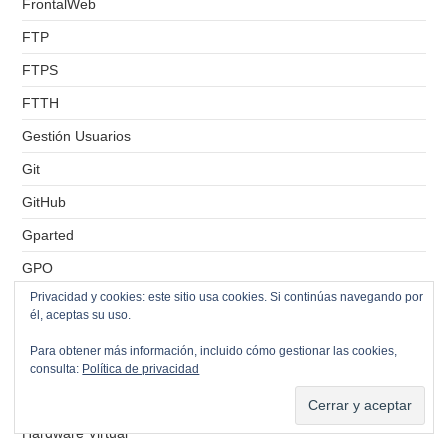
FrontalWeb
FTP
FTPS
FTTH
Gestión Usuarios
Git
GitHub
Gparted
GPO
Privacidad y cookies: este sitio usa cookies. Si continúas navegando por
Grafana
él, aceptas su uso.
Grupos
Para obtener más información, incluido cómo gestionar las cookies,
HA
consulta:
Política de privacidad
Hamachi
Hardware Virtual