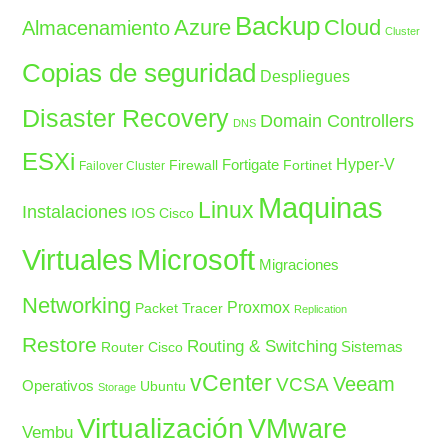
Backup
Azure
Cloud
Almacenamiento
Cluster
Copias de seguridad
Despliegues
Disaster Recovery
Domain Controllers
DNS
ESXi
Fortigate
Hyper-V
Firewall
Fortinet
Failover Cluster
Maquinas
Linux
Instalaciones
IOS Cisco
Microsoft
Virtuales
Migraciones
Networking
Proxmox
Packet Tracer
Replication
Restore
Routing & Switching
Sistemas
Router Cisco
vCenter
Veeam
VCSA
Operativos
Ubuntu
Storage
Virtualización
VMware
Vembu