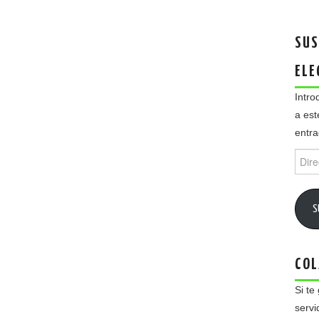
SUS
ELE
Intro
a est
entra
Direc
de
email
S
COL
Si te
servi