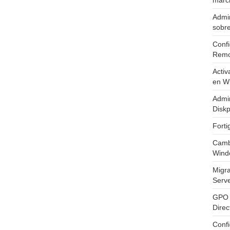
marc
Admin
sobr
Confi
Remo
Activ
en W
Admin
Diskp
Fort
Cambi
Wind
Migr
Serv
GPO 
Direc
Conf