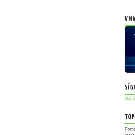
VMW
SÍG
Mis t
TOP
Forti