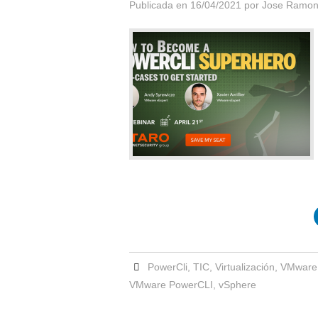
Publicada en
16/04/2021
por
Jose Ramon
PowerCli
,
TIC
,
Virtualización
,
VMware
VMware PowerCLI
,
vSphere