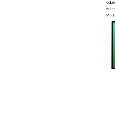
colab
mante
Much