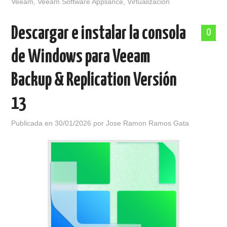
Veeam
,
Veeam Software Appliance
,
Virtualización
Descargar e instalar la consola
0
de Windows para Veeam
Backup & Replication Versión
13
Publicada en
30/01/2026
por
Jose Ramon Ramos Gata