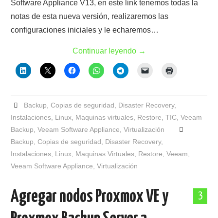
Software Appliance V13, en este link tenemos todas la
notas de esta nueva versión, realizaremos las
configuraciones iniciales y le echaremos…
Continuar leyendo
→
Backup
,
Copias de seguridad
,
Disaster Recovery
,
Instalaciones
,
Linux
,
Maquinas virtuales
,
Restore
,
TIC
,
Veeam
Backup
,
Veeam Software Appliance
,
Virtualización
Backup
,
Copias de seguridad
,
Disaster Recovery
,
Instalaciones
,
Linux
,
Maquinas Virtuales
,
Restore
,
Veeam
,
Veeam Software Appliance
,
Virtualización
Agregar nodos Proxmox VE y
3