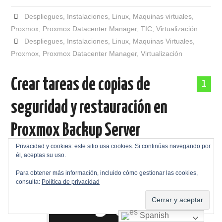
Despliegues
,
Instalaciones
,
Linux
,
Maquinas virtuales
,
Proxmox
,
Proxmox Datacenter Manager
,
TIC
,
Virtualización
Despliegues
,
Instalaciones
,
Linux
,
Maquinas Virtuales
,
Proxmox
,
Proxmox Datacenter Manager
,
Virtualización
Crear tareas de copias de
1
seguridad y restauración en
Proxmox Backup Server
Privacidad y cookies: este sitio usa cookies. Si continúas navegando por
Publicada en
19/01/2026
por
Jose Ramon Ramos Gata
él, aceptas su uso.
Para obtener más información, incluido cómo gestionar las cookies,
consulta:
Política de privacidad
Spanish