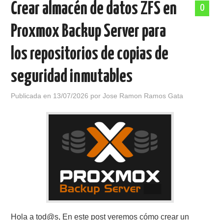
Crear almacén de datos ZFS en
0
POLÍTICA DE PRIVACIDAD
Proxmox Backup Server para
los repositorios de copias de
seguridad inmutables
Publicada en
13/07/2026
por
Jose Ramon Ramos Gata
Hola a tod@s, En este post veremos cómo crear un