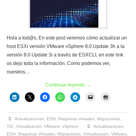
Hola a tod@s, En este post veremos cómo actualizar un
host ESXi versión VMware vSphere 8.0 Update 3h a la
versión 8.0 Update 3i a través de ESXCLI, en este link
os dejo toda la información. Como podemos ver,
nuestros…
Continuar leyendo
→
Actualizaciones
,
ESXi
,
Maquinas virtuales
,
Migraciones
,
TIC
,
Virtualización
,
VMware
,
vSphere
Actualizaciones
,
ESXi
,
Maquinas Virtuales
,
Migraciones
,
Virtualización
,
VMware
,