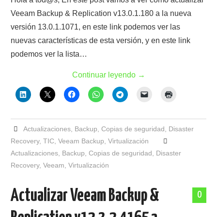
Veeam Backup & Replication v13.0.1.180 a la nueva
versión 13.0.1.1071, en este link podemos ver las
nuevas características de esta versión, y en este link
podemos ver la lista…
Continuar leyendo
→
Actualizaciones
,
Backup
,
Copias de seguridad
,
Disaster
Recovery
,
TIC
,
Veeam Backup
,
Virtualización
Actualizaciones
,
Backup
,
Copias de seguridad
,
Disaster
Recovery
,
Veeam
,
Virtualización
Actualizar Veeam Backup &
0