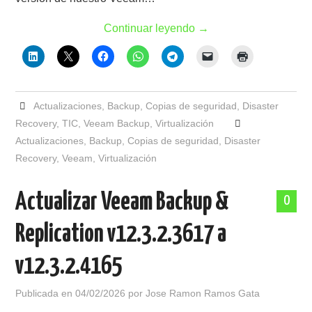
Continuar leyendo
→
Actualizaciones
,
Backup
,
Copias de seguridad
,
Disaster
Recovery
,
TIC
,
Veeam Backup
,
Virtualización
Actualizaciones
,
Backup
,
Copias de seguridad
,
Disaster
Recovery
,
Veeam
,
Virtualización
Actualizar Veeam Backup &
0
Replication v12.3.2.3617 a
v12.3.2.4165
Publicada en
04/02/2026
por
Jose Ramon Ramos Gata