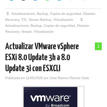
Actualizaciones
,
Backup
,
Copias de seguridad
,
Disaster
Recovery
,
TIC
,
Veeam Backup
,
Virtualización
Actualizaciones
,
Backup
,
Copias de seguridad
,
Disaster
Recovery
,
Veeam
,
Virtualización
Actualizar VMware vSphere
1
ESXi 8.0 Update 3h a 8.0
Update 3i con ESXCLI
Publicada en
11/05/2026
por
Jose Ramon Ramos Gata