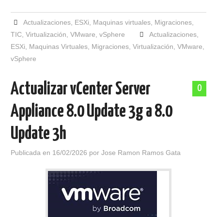
Actualizaciones
,
ESXi
,
Maquinas virtuales
,
Migraciones
,
TIC
,
Virtualización
,
VMware
,
vSphere
Actualizaciones
,
ESXi
,
Maquinas Virtuales
,
Migraciones
,
Virtualización
,
VMware
,
vSphere
Actualizar vCenter Server
0
Appliance 8.0 Update 3g a 8.0
Update 3h
Publicada en
16/02/2026
por
Jose Ramon Ramos Gata