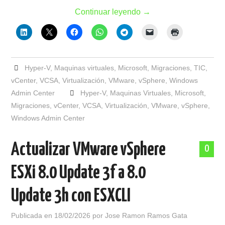
Continuar leyendo
→
Hyper-V
,
Maquinas virtuales
,
Microsoft
,
Migraciones
,
TIC
,
vCenter
,
VCSA
,
Virtualización
,
VMware
,
vSphere
,
Windows
Admin Center
Hyper-V
,
Maquinas Virtuales
,
Microsoft
,
Migraciones
,
vCenter
,
VCSA
,
Virtualización
,
VMware
,
vSphere
,
Windows Admin Center
Actualizar VMware vSphere
0
ESXi 8.0 Update 3f a 8.0
Update 3h con ESXCLI
Publicada en
18/02/2026
por
Jose Ramon Ramos Gata