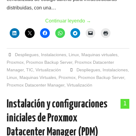
distribuidas, con una…
Continuar leyendo
→
Despliegues
,
Instalaciones
,
Linux
,
Maquinas virtuales
,
Proxmox
,
Proxmox Backup Server
,
Proxmox Datacenter
Manager
,
TIC
,
Virtualización
Despliegues
,
Instalaciones
,
Linux
,
Maquinas Virtuales
,
Proxmox
,
Proxmox Backup Server
,
Proxmox Datacenter Manager
,
Virtualización
Instalación y configuraciones
1
iniciales de Proxmox
Datacenter Manager (PDM)