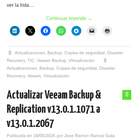
ver la lista…
Continuar leyendo
→
Actualizaciones
,
Backup
,
Copias de seguridad
,
Disaster
Recovery
,
TIC
,
Veeam Backup
,
Virtualización
Actualizaciones
,
Backup
,
Copias de seguridad
,
Disaster
Recovery
,
Veeam
,
Virtualización
Actualizar Veeam Backup &
0
Replication v13.0.1.1071 a
v13.0.1.2067
Publicada en
18/05/2026
por
Jose Ramon Ramos Gata