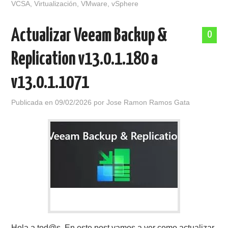
VCSA
,
Virtualización
,
VMware
,
vSphere
Actualizar Veeam Backup &
0
Replication v13.0.1.180 a
v13.0.1.1071
Publicada en
09/02/2026
por
Jose Ramon Ramos Gata
Hola a tod@s, En este post vamos a ver como actualizar