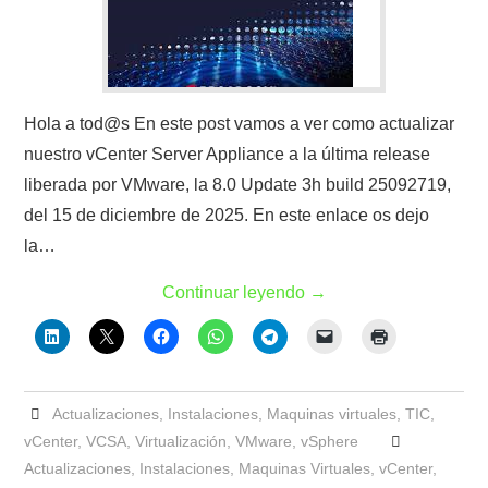
Hola a tod@s En este post vamos a ver como actualizar
nuestro vCenter Server Appliance a la última release
liberada por VMware, la 8.0 Update 3h build 25092719,
del 15 de diciembre de 2025. En este enlace os dejo
la…
Continuar leyendo
→
Actualizaciones
,
Instalaciones
,
Maquinas virtuales
,
TIC
,
vCenter
,
VCSA
,
Virtualización
,
VMware
,
vSphere
Actualizaciones
,
Instalaciones
,
Maquinas Virtuales
,
vCenter
,