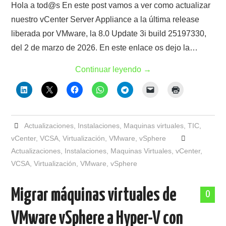
Hola a tod@s En este post vamos a ver como actualizar
nuestro vCenter Server Appliance a la última release
liberada por VMware, la 8.0 Update 3i build 25197330,
del 2 de marzo de 2026. En este enlace os dejo la…
Continuar leyendo
→
Actualizaciones
,
Instalaciones
,
Maquinas virtuales
,
TIC
,
vCenter
,
VCSA
,
Virtualización
,
VMware
,
vSphere
Actualizaciones
,
Instalaciones
,
Maquinas Virtuales
,
vCenter
,
VCSA
,
Virtualización
,
VMware
,
vSphere
Migrar máquinas virtuales de
0
VMware vSphere a Hyper-V con