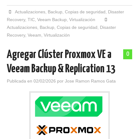
Actualizaciones
,
Backup
,
Copias de seguridad
,
Disaster
Recovery
,
TIC
,
Veeam Backup
,
Virtualización
Actualizaciones
,
Backup
,
Copias de seguridad
,
Disaster
Recovery
,
Veeam
,
Virtualización
Agregar Clúster Proxmox VE a
0
Veeam Backup & Replication 13
Publicada en
02/02/2026
por
Jose Ramon Ramos Gata