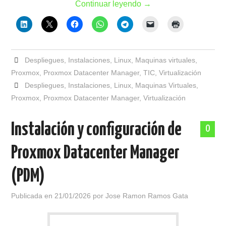
Continuar leyendo
→
Despliegues
,
Instalaciones
,
Linux
,
Maquinas virtuales
,
Proxmox
,
Proxmox Datacenter Manager
,
TIC
,
Virtualización
Despliegues
,
Instalaciones
,
Linux
,
Maquinas Virtuales
,
Proxmox
,
Proxmox Datacenter Manager
,
Virtualización
Instalación y configuración de
0
Proxmox Datacenter Manager
(PDM)
Publicada en
21/01/2026
por
Jose Ramon Ramos Gata