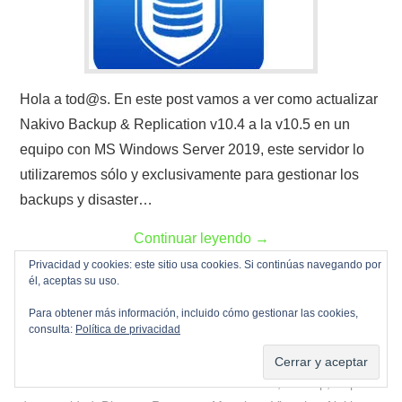
Hola a tod@s. En este post vamos a ver como actualizar
Nakivo Backup & Replication v10.4 a la v10.5 en un
equipo con MS Windows Server 2019, este servidor lo
utilizaremos sólo y exclusivamente para gestionar los
backups y disaster…
Continuar leyendo
→
Privacidad y cookies: este sitio usa cookies. Si continúas navegando por
él, aceptas su uso.
Para obtener más información, incluido cómo gestionar las cookies,
consulta:
Política de privacidad
Actualizaciones
,
Backup
,
Copias de seguridad
,
Disaster
Recovery
,
Maquinas virtuales
,
Nakivo
,
Restore
,
Virtualización
,
Windows Server 2019
Actualizaciones
,
Backup
,
Copias