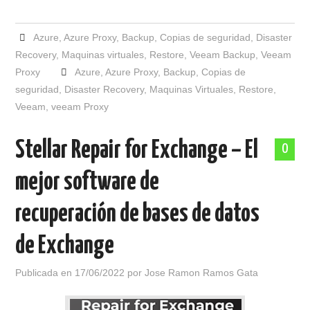
Azure
,
Azure Proxy
,
Backup
,
Copias de seguridad
,
Disaster
Recovery
,
Maquinas virtuales
,
Restore
,
Veeam Backup
,
Veeam
Proxy
Azure
,
Azure Proxy
,
Backup
,
Copias de
seguridad
,
Disaster Recovery
,
Maquinas Virtuales
,
Restore
,
Veeam
,
veeam Proxy
Stellar Repair for Exchange – El
0
mejor software de
recuperación de bases de datos
de Exchange
Publicada en
17/06/2022
por
Jose Ramon Ramos Gata