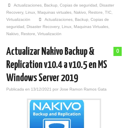
Actualizaciones
,
Backup
,
Copias de seguridad
,
Disaster
Recovery
,
Linux
,
Maquinas virtuales
,
Nakivo
,
Restore
,
TIC
,
Virtualización
Actualizaciones
,
Backup
,
Copias de
seguridad
,
Disaster Recovery
,
Linux
,
Maquinas Virtuales
,
Nakivo
,
Restore
,
Virtualización
Actualizar Nakivo Backup &
0
Replication v10.4 a v10.5 en MS
Windows Server 2019
Publicada en
13/12/2021
por
Jose Ramon Ramos Gata