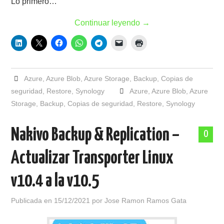
Lo primero…
Continuar leyendo
→
Azure
,
Azure Blob
,
Azure Storage
,
Backup
,
Copias de
seguridad
,
Restore
,
Synology
Azure
,
Azure Blob
,
Azure
Storage
,
Backup
,
Copias de seguridad
,
Restore
,
Synology
Nakivo Backup & Replication –
0
Actualizar Transporter Linux
v10.4 a la v10.5
Publicada en
15/12/2021
por
Jose Ramon Ramos Gata