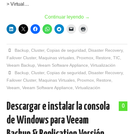
> Virtual…
Continuar leyendo
→
Backup
,
Cluster
,
Copias de seguridad
,
Disaster Recovery
,
Failover Cluster
,
Maquinas virtuales
,
Proxmox
,
Restore
,
TIC
,
Veeam Backup
,
Veeam Software Appliance
,
Virtualización
Backup
,
Cluster
,
Copias de seguridad
,
Disaster Recovery
,
Failover Cluster
,
Maquinas Virtuales
,
Proxmox
,
Restore
,
Veeam
,
Veeam Software Appliance
,
Virtualización
Descargar e instalar la consola
0
de Windows para Veeam