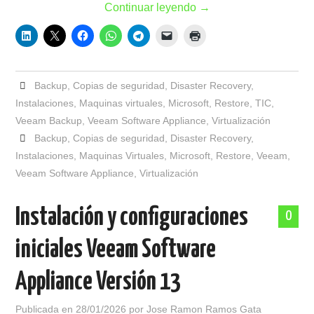
Continuar leyendo
→
Backup
,
Copias de seguridad
,
Disaster Recovery
,
Instalaciones
,
Maquinas virtuales
,
Microsoft
,
Restore
,
TIC
,
Veeam Backup
,
Veeam Software Appliance
,
Virtualización
Backup
,
Copias de seguridad
,
Disaster Recovery
,
Instalaciones
,
Maquinas Virtuales
,
Microsoft
,
Restore
,
Veeam
,
Veeam Software Appliance
,
Virtualización
Instalación y configuraciones
0
iniciales Veeam Software
Appliance Versión 13
Publicada en
28/01/2026
por
Jose Ramon Ramos Gata