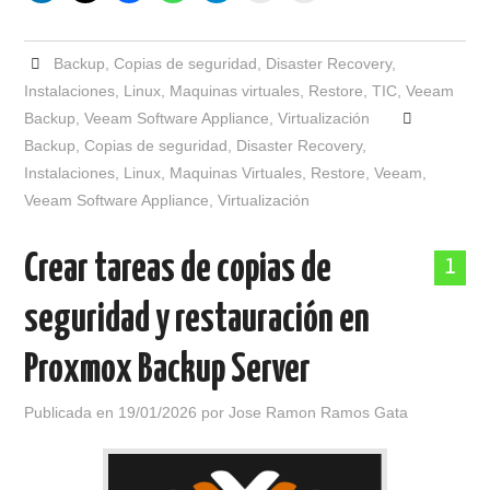
Backup
,
Copias de seguridad
,
Disaster Recovery
,
Instalaciones
,
Linux
,
Maquinas virtuales
,
Restore
,
TIC
,
Veeam
Backup
,
Veeam Software Appliance
,
Virtualización
Backup
,
Copias de seguridad
,
Disaster Recovery
,
Instalaciones
,
Linux
,
Maquinas Virtuales
,
Restore
,
Veeam
,
Veeam Software Appliance
,
Virtualización
Crear tareas de copias de
1
seguridad y restauración en
Proxmox Backup Server
Publicada en
19/01/2026
por
Jose Ramon Ramos Gata