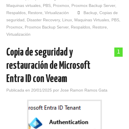
Maquinas virtuales
,
PBS
,
Proxmox
,
Proxmox Backup Server
,
Respaldos
,
Restore
,
Virtualización
Backup
,
Copias de
seguridad
,
Disaster Recovery
,
Linux
,
Maquinas Virtuales
,
PBS
,
Proxmox
,
Proxmox Backup Server
,
Respaldos
,
Restore
,
Virtualización
Copia de seguridad y
1
restauración de Microsoft
Entra ID con Veeam
Publicada en
20/01/2025
por
Jose Ramon Ramos Gata