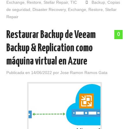
Exchange
,
Restore
,
Stellar Repair
,
TIC
Backup
,
Copias
de seguridad
,
Disaster Recovery
,
Exchange
,
Restore
,
Stellar
Repair
Restaurar Backup de Veeam
0
Backup & Replication como
máquina virtual en Azure
Publicada en
14/06/2022
por
Jose Ramon Ramos Gata