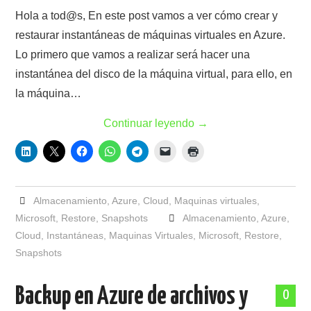
Hola a tod@s, En este post vamos a ver cómo crear y
restaurar instantáneas de máquinas virtuales en Azure.
Lo primero que vamos a realizar será hacer una
instantánea del disco de la máquina virtual, para ello, en
la máquina…
Continuar leyendo
→
Almacenamiento
,
Azure
,
Cloud
,
Maquinas virtuales
,
Microsoft
,
Restore
,
Snapshots
Almacenamiento
,
Azure
,
Cloud
,
Instantáneas
,
Maquinas Virtuales
,
Microsoft
,
Restore
,
Snapshots
Backup en Azure de archivos y
0