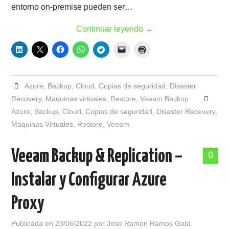
entorno on-premise pueden ser…
Continuar leyendo
→
Azure
,
Backup
,
Cloud
,
Copias de seguridad
,
Disaster
Recovery
,
Maquinas virtuales
,
Restore
,
Veeam Backup
Azure
,
Backup
,
Cloud
,
Copias de seguridad
,
Disaster Recovery
,
Maquinas Virtuales
,
Restore
,
Veeam
Veeam Backup & Replication –
0
Instalar y Configurar Azure
Proxy
Publicada en
20/06/2022
por
Jose Ramon Ramos Gata