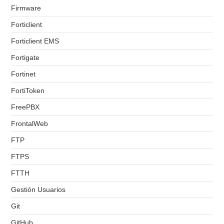
Firmware
Forticlient
Forticlient EMS
Fortigate
Fortinet
FortiToken
FreePBX
FrontalWeb
FTP
FTPS
FTTH
Gestión Usuarios
Git
GitHub