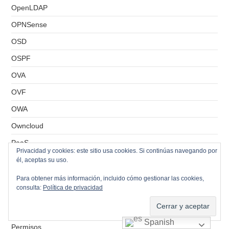
OpenLDAP
OPNSense
OSD
OSPF
OVA
OVF
OWA
Owncloud
PaaS
Privacidad y cookies: este sitio usa cookies. Si continúas navegando por
Parted
él, aceptas su uso.
Particiones
Para obtener más información, incluido cómo gestionar las cookies,
consulta:
Política de privacidad
PBS
Peering
Spanish
Permisos