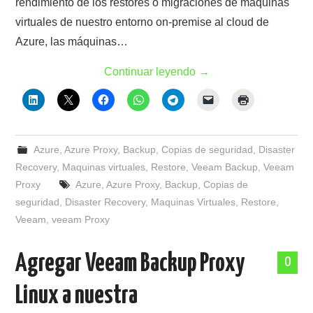
rendimiento de los restores o migraciones de máquinas
virtuales de nuestro entorno on-premise al cloud de
Azure, las máquinas…
Continuar leyendo
→
Azure
,
Azure Proxy
,
Backup
,
Copias de seguridad
,
Disaster
Recovery
,
Maquinas virtuales
,
Restore
,
Veeam Backup
,
Veeam
Proxy
Azure
,
Azure Proxy
,
Backup
,
Copias de
seguridad
,
Disaster Recovery
,
Maquinas Virtuales
,
Restore
,
Veeam
,
veeam Proxy
Agregar Veeam Backup Proxy
0
Linux a nuestra