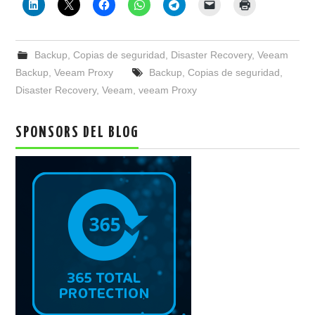
Backup
,
Copias de seguridad
,
Disaster Recovery
,
Veeam
Backup
,
Veeam Proxy
Backup
,
Copias de seguridad
,
Disaster Recovery
,
Veeam
,
veeam Proxy
SPONSORS DEL BLOG