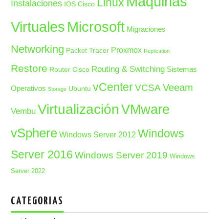
Maquinas
Linux
Instalaciones
IOS Cisco
Microsoft
Virtuales
Migraciones
Networking
Proxmox
Packet Tracer
Replication
Restore
Routing & Switching
Sistemas
Router Cisco
vCenter
Veeam
VCSA
Operativos
Ubuntu
Storage
Virtualización
VMware
Vembu
vSphere
Windows
Windows Server 2012
Server 2016
Windows Server 2019
Windows
Server 2022
CATEGORIAS