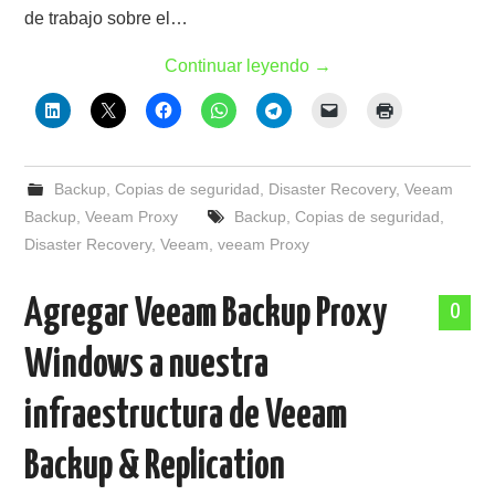
de trabajo sobre el…
Continuar leyendo
→
Backup
,
Copias de seguridad
,
Disaster Recovery
,
Veeam
Backup
,
Veeam Proxy
Backup
,
Copias de seguridad
,
Disaster Recovery
,
Veeam
,
veeam Proxy
Agregar Veeam Backup Proxy
0
Windows a nuestra
infraestructura de Veeam
Backup & Replication