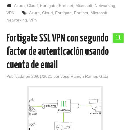
Azure
,
Cloud
,
Fortigate
,
Fortinet
,
Microsoft
,
Networking
,
VPN
Azure
,
Cloud
,
Fortigate
,
Fortinet
,
Microsoft
,
Networking
,
VPN
Fortigate SSL VPN con segundo
11
factor de autenticación usando
cuenta de email
Publicada en
20/01/2021
por
Jose Ramon Ramos Gata