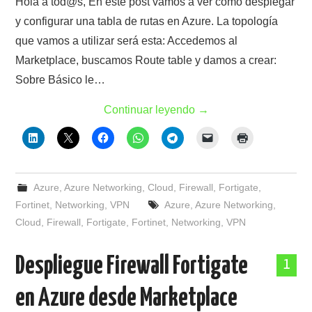
Hola a tod@s, En este post vamos a ver cómo desplegar
y configurar una tabla de rutas en Azure. La topología
que vamos a utilizar será esta: Accedemos al
Marketplace, buscamos Route table y damos a crear:
Sobre Básico le…
Continuar leyendo
→
Azure
,
Azure Networking
,
Cloud
,
Firewall
,
Fortigate
,
Fortinet
,
Networking
,
VPN
Azure
,
Azure Networking
,
Cloud
,
Firewall
,
Fortigate
,
Fortinet
,
Networking
,
VPN
Despliegue Firewall Fortigate
1
en Azure desde Marketplace