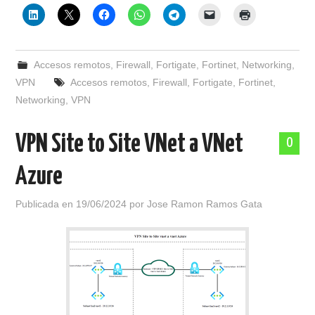
Accesos remotos
,
Firewall
,
Fortigate
,
Fortinet
,
Networking
,
VPN
Accesos remotos
,
Firewall
,
Fortigate
,
Fortinet
,
Networking
,
VPN
VPN Site to Site VNet a VNet
0
Azure
Publicada en
19/06/2024
por
Jose Ramon Ramos Gata