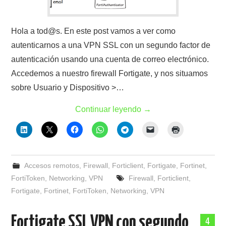
Hola a tod@s. En este post vamos a ver como
autenticarnos a una VPN SSL con un segundo factor de
autenticación usando una cuenta de correo electrónico.
Accedemos a nuestro firewall Fortigate, y nos situamos
sobre Usuario y Dispositivo >…
Continuar leyendo
→
Accesos remotos
,
Firewall
,
Forticlient
,
Fortigate
,
Fortinet
,
FortiToken
,
Networking
,
VPN
Firewall
,
Forticlient
,
Fortigate
,
Fortinet
,
FortiToken
,
Networking
,
VPN
Fortigate SSL VPN con segundo
4