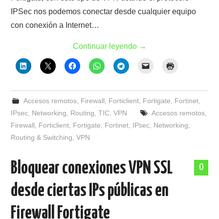
IPSec nos podemos conectar desde cualquier equipo
con conexión a Internet…
Continuar leyendo
→
Accesos remotos
,
Firewall
,
Forticlient
,
Fortigate
,
Fortinet
,
IPsec
,
Networking
,
Routing
,
TIC
,
VPN
Accesos remotos
,
Firewall
,
Forticlient
,
Fortigate
,
Fortinet
,
IPsec
,
Networking
,
Routing & Switching
,
VPN
Bloquear conexiones VPN SSL
0
desde ciertas IPs públicas en
Firewall Fortigate