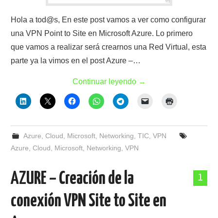
Hola a tod@s, En este post vamos a ver como configurar
una VPN Point to Site en Microsoft Azure. Lo primero
que vamos a realizar será crearnos una Red Virtual, esta
parte ya la vimos en el post Azure –…
Continuar leyendo
→
Azure
,
Cloud
,
Microsoft
,
Networking
,
TIC
,
VPN
Azure
,
Cloud
,
Microsoft
,
Networking
,
VPN
AZURE – Creación de la
1
conexión VPN Site to Site en