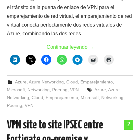
el tránsito de la puerta de enlace de VPN para el
emparejamiento de red virtual, el emparejamiento de red
virtual conecta perfectamente dos redes virtuales de
Azure, combinando las dos redes…
Continuar leyendo
→
Azure
,
Azure Networking
,
Cloud
,
Emparejamiento
,
Microsoft
,
Networking
,
Peering
,
VPN
Azure
,
Azure
Networking
,
Cloud
,
Emparejamiento
,
Microsoft
,
Networking
,
Peering
,
VPN
VPN site to site IPSEC entre
2
Fortigate on-premise y