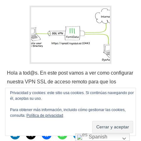
Hola a tod@s. En este post vamos a ver como configurar
nuestra VPN SSL de acceso remoto para que los
usuarios del Active Directory se conecten a nuestras
Privacidad y cookies: este sitio usa cookies. Si continúas navegando por
él, aceptas su uso.
redes internas, en este link de este mismo blog podéis
ver como…
Para obtener más información, incluido cómo gestionar las cookies,
consulta:
Política de privacidad
Continuar leyendo
→
Spanish