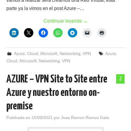
vamos a realizar será crearnos una Red Virtual, esta
parte ya la vimos en el post Azure –…
Continuar leyendo
→
Azure
,
Cloud
,
Microsoft
,
Networking
,
VPN
Azure
,
Cloud
,
Microsoft
,
Networking
,
VPN
AZURE – VPN Site to Site entre
2
Azure y nuestro entorno on-
premise
Publicada en
15/09/2021
por
Jose Ramon Ramos Gata