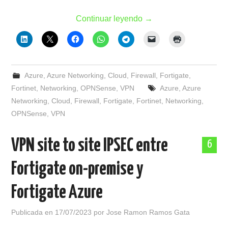
Continuar leyendo
→
Azure
,
Azure Networking
,
Cloud
,
Firewall
,
Fortigate
,
Fortinet
,
Networking
,
OPNSense
,
VPN
Azure
,
Azure
Networking
,
Cloud
,
Firewall
,
Fortigate
,
Fortinet
,
Networking
,
OPNSense
,
VPN
VPN site to site IPSEC entre
6
Fortigate on-premise y
Fortigate Azure
Publicada en
17/07/2023
por
Jose Ramon Ramos Gata