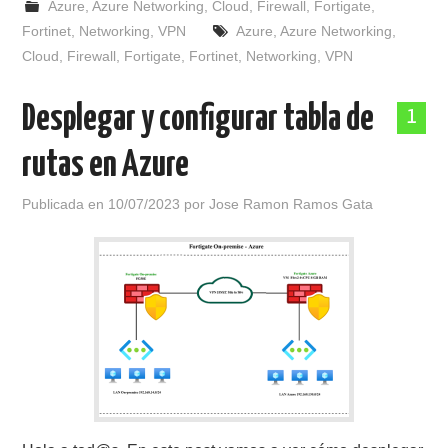
Azure
,
Azure Networking
,
Cloud
,
Firewall
,
Fortigate
,
Fortinet
,
Networking
,
VPN
Azure
,
Azure Networking
,
Cloud
,
Firewall
,
Fortigate
,
Fortinet
,
Networking
,
VPN
Desplegar y configurar tabla de
1
rutas en Azure
Publicada en
10/07/2023
por
Jose Ramon Ramos Gata