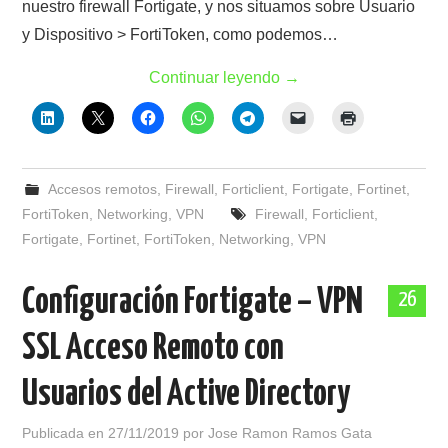
nuestro firewall Fortigate, y nos situamos sobre Usuario
y Dispositivo > FortiToken, como podemos…
Continuar leyendo
→
Accesos remotos
,
Firewall
,
Forticlient
,
Fortigate
,
Fortinet
,
FortiToken
,
Networking
,
VPN
Firewall
,
Forticlient
,
Fortigate
,
Fortinet
,
FortiToken
,
Networking
,
VPN
Configuración Fortigate – VPN
26
SSL Acceso Remoto con
Usuarios del Active Directory
Publicada en
27/11/2019
por
Jose Ramon Ramos Gata