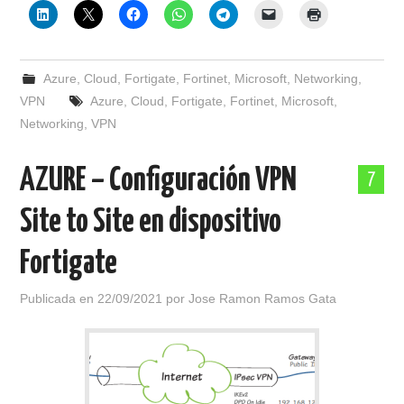
Azure
,
Cloud
,
Fortigate
,
Fortinet
,
Microsoft
,
Networking
,
VPN
Azure
,
Cloud
,
Fortigate
,
Fortinet
,
Microsoft
,
Networking
,
VPN
AZURE – Configuración VPN
7
Site to Site en dispositivo
Fortigate
Publicada en
22/09/2021
por
Jose Ramon Ramos Gata