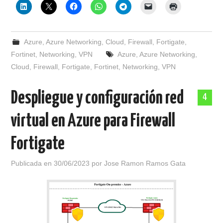
Azure
,
Azure Networking
,
Cloud
,
Firewall
,
Fortigate
,
Fortinet
,
Networking
,
VPN
Azure
,
Azure Networking
,
Cloud
,
Firewall
,
Fortigate
,
Fortinet
,
Networking
,
VPN
Despliegue y configuración red
4
virtual en Azure para Firewall
Fortigate
Publicada en
30/06/2023
por
Jose Ramon Ramos Gata