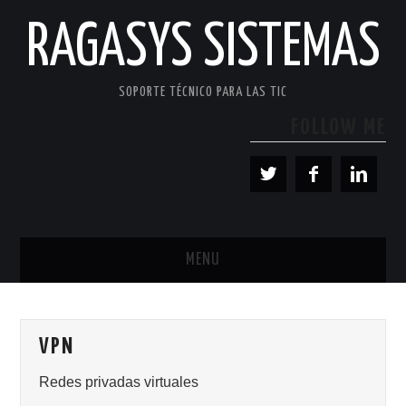
RAGASYS SISTEMAS
SOPORTE TÉCNICO PARA LAS TIC
FOLLOW ME
MENU
INICIO
VPN
ACERCA DE
Redes privadas virtuales
PATROCINADORES