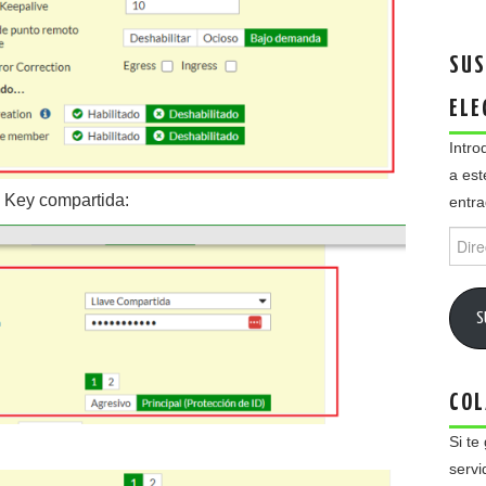
SUS
ELE
Intro
a est
a Key compartida:
entra
Direc
de
email
S
COL
Si te
servi