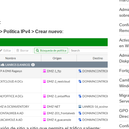
marc
Admin
sobr
:
Confi
Remo
s> Política IPv4 > Crear nuevo
:
Activ
en W
Admin
Diskp
Fort
Cambi
Wind
Migr
Serv
GPO 
Direc
Conf
ón de sitio a sitio que permita el tráfico saliente: