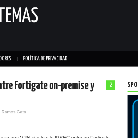
STEMAS
DORES
POLÍTICA DE PRIVACIDAD
entre Fortigate on-premise y
SPO
2
 Ramos Gata
urar una VPN site to site IPSEC entre un Fortigate