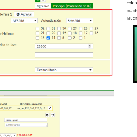
colab
mante
Much