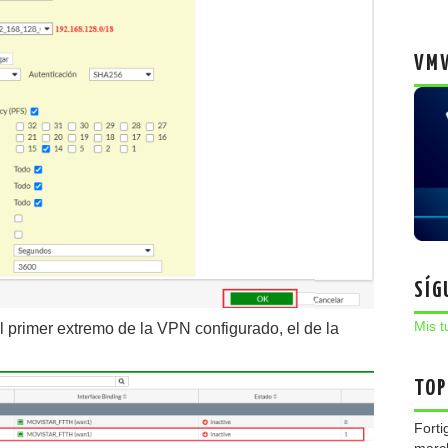
VMW
SÍG
Mis t
primer extremo de la VPN configurado, el de la
TOP
Forti