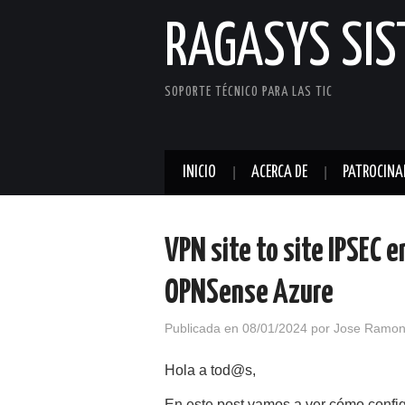
RAGASYS SI
SOPORTE TÉCNICO PARA LAS TIC
INICIO
ACERCA DE
PATROCINA
VPN site to site IPSEC 
OPNSense Azure
Publicada en
08/01/2024
por
Jose Ramon
Hola a tod@s,
En este post vamos a ver cómo config