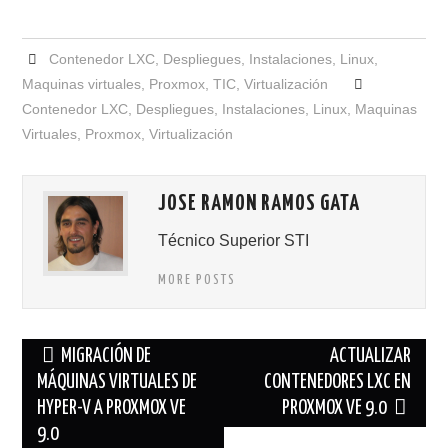
Contenedor LXC
,
Despliegues
,
Instalaciones
,
Linux
,
Maquinas virtuales
,
Proxmox
,
TIC
,
Virtualización
Contenedor LXC
,
Despliegues
,
Instalaciones
,
Linux
,
Maquinas
Virtuales
,
Proxmox
,
Virtualización
JOSE RAMON RAMOS GATA
Técnico Superior STI
MORE POSTS
Navegación
MIGRACIÓN DE
ACTUALIZAR
de
MÁQUINAS VIRTUALES DE
CONTENEDORES LXC EN
HYPER-V A PROXMOX VE
PROXMOX VE 9.0
entradas
9.0