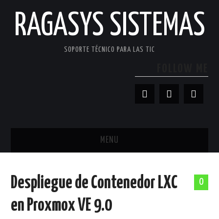
RAGASYS SISTEMAS
SOPORTE TÉCNICO PARA LAS TIC
FOLLOW ME
MENU
INICIO
Despliegue de Contenedor LXC
0
ACERCA DE
en Proxmox VE 9.0
PATROCINADORES