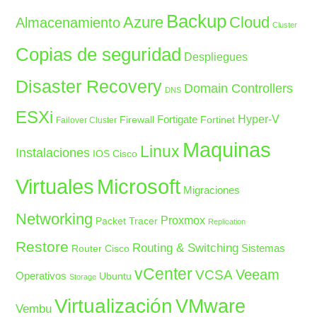
Backup
Azure
Cloud
Almacenamiento
Cluster
Copias de seguridad
Despliegues
Disaster Recovery
Domain Controllers
DNS
ESXi
Fortigate
Hyper-V
Firewall
Fortinet
Failover Cluster
Maquinas
Linux
Instalaciones
IOS Cisco
Microsoft
Virtuales
Migraciones
Networking
Proxmox
Packet Tracer
Replication
Restore
Routing & Switching
Sistemas
Router Cisco
vCenter
Veeam
VCSA
Operativos
Ubuntu
Storage
Virtualización
VMware
Vembu