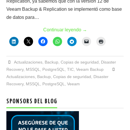
Replication, ya sabemos que con la versión 12 de
Veeam Backup & Replication se implementó como base
de datos para…
Continuar leyendo
→
Actualizaciones
,
Backup
,
Copias de seguridad
,
Disaster
Recovery
,
MSSQL
,
PostgreSQL
,
TIC
,
Veeam Backup
Actualizaciones
,
Backup
,
Copias de seguridad
,
Disaster
Recovery
,
MSSQL
,
PostgreSQL
,
Veeam
SPONSORS DEL BLOG