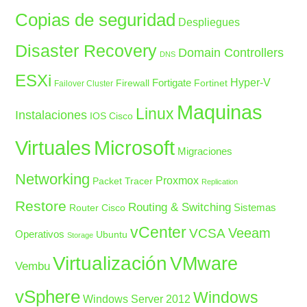
Copias de seguridad
Despliegues
Disaster Recovery
Domain Controllers
DNS
ESXi
Fortigate
Hyper-V
Firewall
Fortinet
Failover Cluster
Maquinas
Linux
Instalaciones
IOS Cisco
Microsoft
Virtuales
Migraciones
Networking
Proxmox
Packet Tracer
Replication
Restore
Routing & Switching
Sistemas
Router Cisco
vCenter
Veeam
VCSA
Operativos
Ubuntu
Storage
Virtualización
VMware
Vembu
vSphere
Windows
Windows Server 2012