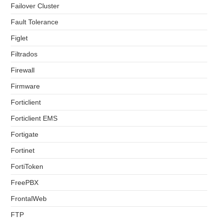
Failover Cluster
Fault Tolerance
Figlet
Filtrados
Firewall
Firmware
Forticlient
Forticlient EMS
Fortigate
Fortinet
FortiToken
FreePBX
FrontalWeb
FTP