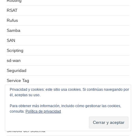
Routing
RSAT
Rufus
Samba
SAN
Scripting
sd-wan
Seguridad
Service Tag
Privacidad y cookies: este sitio usa cookies. Si continúas navegando por
Servidor de correos
él, aceptas su uso.
Servidor de ficheros
Para obtener más información, incluido cómo gestionar las cookies,
Servidor de impresión
consulta:
Política de privacidad
Servidores VPS
Simbolo del sistema