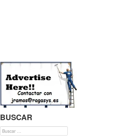
BUSCAR
Buscar: