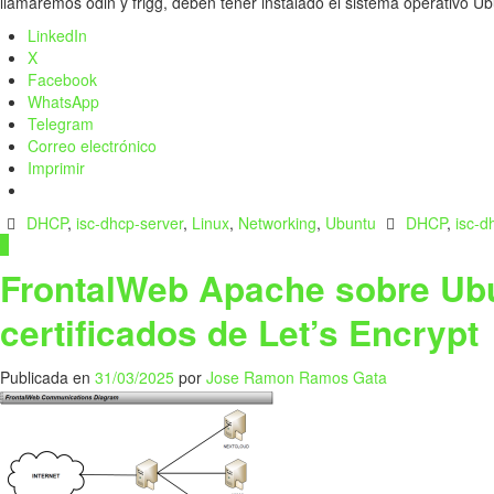
llamaremos odin y frigg, deben tener instalado el sistema operativo 
LinkedIn
X
Facebook
WhatsApp
Telegram
Correo electrónico
Imprimir
DHCP
,
isc-dhcp-server
,
Linux
,
Networking
,
Ubuntu
DHCP
,
isc-d
0
FrontalWeb Apache sobre Ubu
certificados de Let’s Encrypt
Publicada en
31/03/2025
por
Jose Ramon Ramos Gata