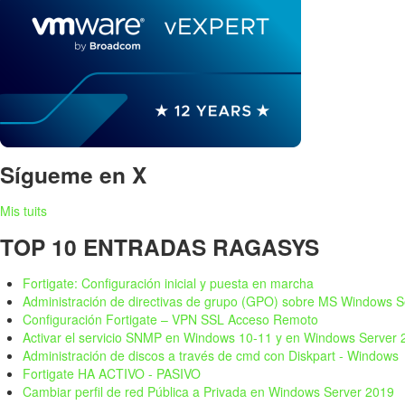
Sígueme en X
Mis tuits
TOP 10 ENTRADAS RAGASYS
Fortigate: Configuración inicial y puesta en marcha
Administración de directivas de grupo (GPO) sobre MS Windows S
Configuración Fortigate – VPN SSL Acceso Remoto
Activar el servicio SNMP en Windows 10-11 y en Windows Server
Administración de discos a través de cmd con Diskpart - Windows
Fortigate HA ACTIVO - PASIVO
Cambiar perfil de red Pública a Privada en Windows Server 2019