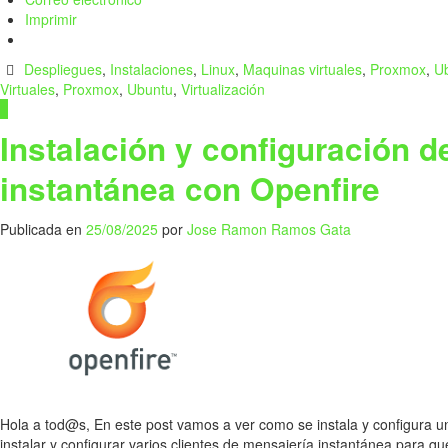
Imprimir
Despliegues
,
Instalaciones
,
Linux
,
Maquinas virtuales
,
Proxmox
,
U
Virtuales
,
Proxmox
,
Ubuntu
,
Virtualización
1
Instalación y configuración d
instantánea con Openfire
Publicada en
25/08/2025
por
Jose Ramon Ramos Gata
Hola a tod@s, En este post vamos a ver como se instala y configura 
instalar y configurar varios clientes de mensajería instantánea para