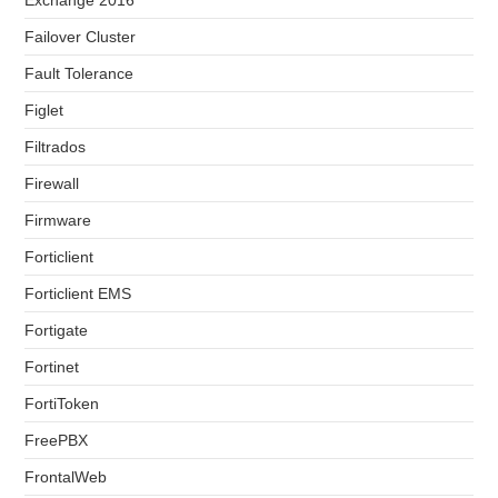
Exchange 2016
Failover Cluster
Fault Tolerance
Figlet
Filtrados
Firewall
Firmware
Forticlient
Forticlient EMS
Fortigate
Fortinet
FortiToken
FreePBX
FrontalWeb