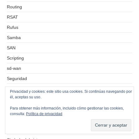
Routing
RSAT
Rufus
Samba
SAN
Scripting
sd-wan
Seguridad
Service Tag
Privacidad y cookies: este sitio usa cookies. Si continúas navegando por
él, aceptas su uso.
Servidor de correos
Para obtener más información, incluido cómo gestionar las cookies,
Servidor de ficheros
consulta:
Política de privacidad
Servidor de impresión
Servidores VPS