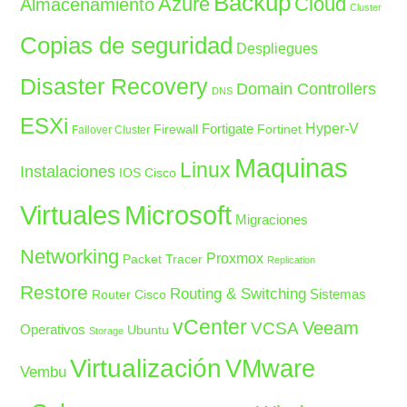
Backup
Azure
Cloud
Almacenamiento
Cluster
Copias de seguridad
Despliegues
Disaster Recovery
Domain Controllers
DNS
ESXi
Fortigate
Hyper-V
Firewall
Fortinet
Failover Cluster
Maquinas
Linux
Instalaciones
IOS Cisco
Microsoft
Virtuales
Migraciones
Networking
Proxmox
Packet Tracer
Replication
Restore
Routing & Switching
Sistemas
Router Cisco
vCenter
Veeam
VCSA
Operativos
Ubuntu
Storage
Virtualización
VMware
Vembu