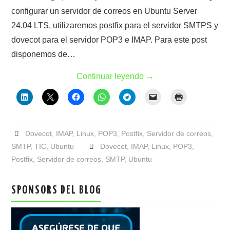
configurar un servidor de correos en Ubuntu Server
24.04 LTS, utilizaremos postfix para el servidor SMTPS y
dovecot para el servidor POP3 e IMAP. Para este post
disponemos de…
Continuar leyendo
→
Dovecot
,
IMAP
,
Linux
,
POP3
,
Postfix
,
Servidor de correos
,
SMTP
,
TIC
,
Ubuntu
Dovecot
,
IMAP
,
Linux
,
POP3
,
Postfix
,
Servidor de correos
,
SMTP
,
Ubuntu
SPONSORS DEL BLOG