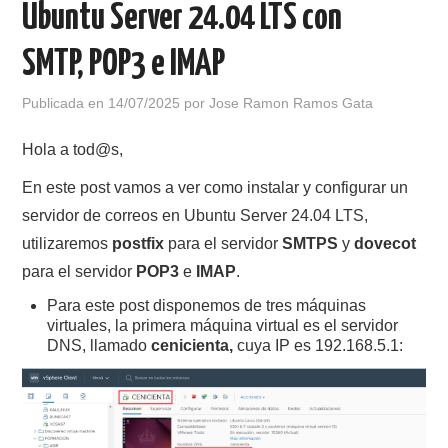
Ubuntu Server 24.04 LTS con
POLÍTICA DE PRIVACIDAD
SMTP, POP3 e IMAP
Publicada en
14/07/2025
por
Jose Ramon Ramos Gata
Hola a tod@s,
En este post vamos a ver como instalar y configurar un
servidor de correos en Ubuntu Server 24.04 LTS,
utilizaremos
postfix
para el servidor
SMTPS
y
dovecot
para el servidor
POP3
e
IMAP
.
Para este post disponemos de tres máquinas
virtuales, la primera máquina virtual es el servidor
DNS, llamado
cenicienta,
cuya IP es 192.168.5.1: