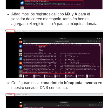
Añadimos los registros del tipo
MX
y
A
para el
servidor de correo marcopolo, también hemos
agregado el registro tipo A para la máquina donata:
Configuramos la
zona dns de búsqueda inversa
en
nuestro servidor DNS cenicienta: