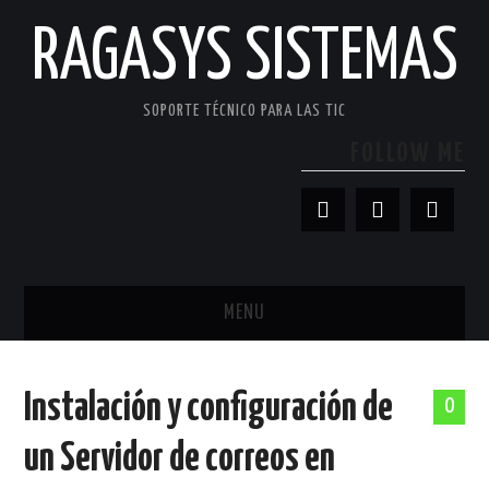
RAGASYS SISTEMAS
SOPORTE TÉCNICO PARA LAS TIC
FOLLOW ME
MENU
INICIO
Instalación y configuración de
0
ACERCA DE
un Servidor de correos en
PATROCINADORES