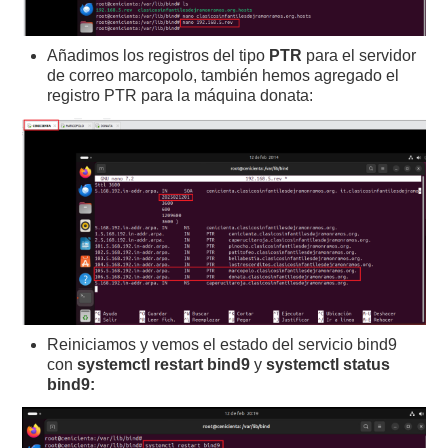
Añadimos los registros del tipo
PTR
para el servidor
de correo marcopolo, también hemos agregado el
registro PTR para la máquina donata:
Reiniciamos y vemos el estado del servicio bind9
con
systemctl restart bind9
y
systemctl status
bind9: