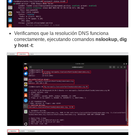
Verificamos que la resolución DNS funciona
correctamente, ejecutando comandos
nslookup, dig
y host -t
: