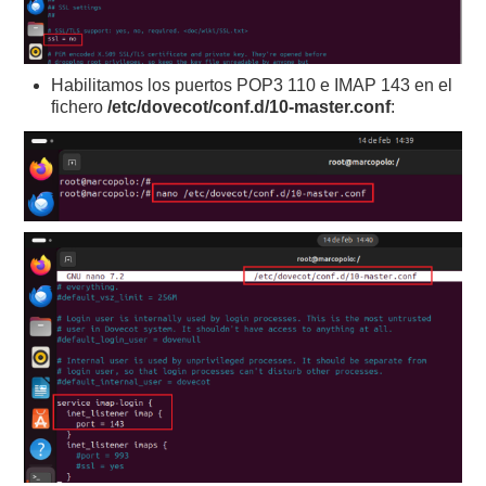
Habilitamos los puertos POP3 110 e IMAP 143 en el
fichero
/etc/dovecot/conf.d/10-master.conf
: