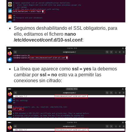
Seguimos deshabilitando el SSL obligatorio, para
ello, editamos el fichero
nano
/etc/dovecot/conf.d/10-ssl.conf
:
La línea que aparece como
ssl
= yes
la debemos
cambiar por
ssl
= no
esto va a permitir las
conexiones sin cifrado: