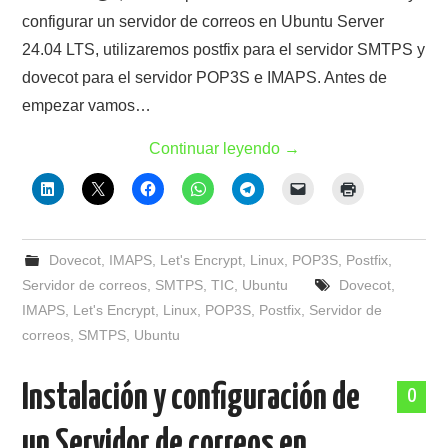
configurar un servidor de correos en Ubuntu Server
24.04 LTS, utilizaremos postfix para el servidor SMTPS y
dovecot para el servidor POP3S e IMAPS. Antes de
empezar vamos…
Continuar leyendo
→
Dovecot
,
IMAPS
,
Let's Encrypt
,
Linux
,
POP3S
,
Postfix
,
Servidor de correos
,
SMTPS
,
TIC
,
Ubuntu
Dovecot
,
IMAPS
,
Let's Encrypt
,
Linux
,
POP3S
,
Postfix
,
Servidor de
correos
,
SMTPS
,
Ubuntu
Instalación y configuración de
0
un Servidor de correos en