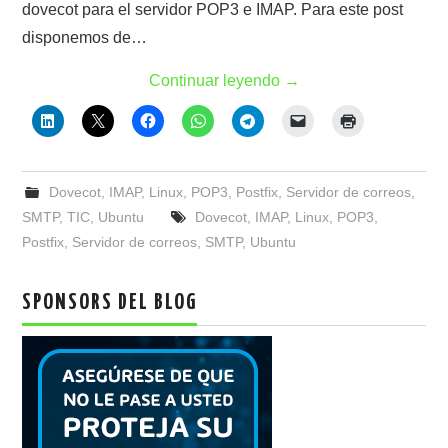
dovecot para el servidor POP3 e IMAP. Para este post
disponemos de…
Continuar leyendo
→
Dovecot
,
IMAP
,
Linux
,
POP3
,
Postfix
,
Servidor de correos
,
SMTP
,
TIC
,
Ubuntu
Dovecot
,
IMAP
,
Linux
,
POP3
,
Postfix
,
Servidor de correos
,
SMTP
,
Ubuntu
SPONSORS DEL BLOG