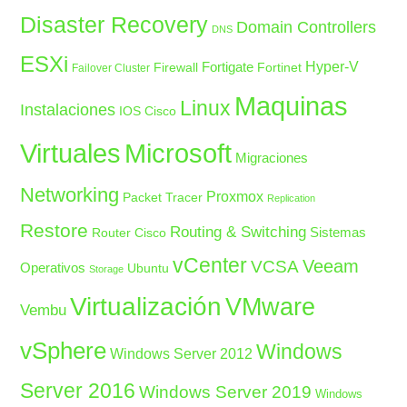
Disaster Recovery
Domain Controllers
DNS
ESXi
Fortigate
Hyper-V
Firewall
Fortinet
Failover Cluster
Maquinas
Linux
Instalaciones
IOS Cisco
Microsoft
Virtuales
Migraciones
Networking
Proxmox
Packet Tracer
Replication
Restore
Routing & Switching
Sistemas
Router Cisco
vCenter
Veeam
VCSA
Operativos
Ubuntu
Storage
Virtualización
VMware
Vembu
vSphere
Windows
Windows Server 2012
Server 2016
Windows Server 2019
Windows