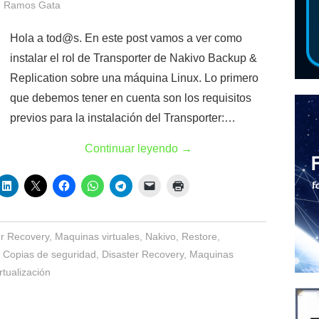
 Ramos Gata
Hola a tod@s. En este post vamos a ver como
instalar el rol de Transporter de Nakivo Backup &
Replication sobre una máquina Linux. Lo primero
que debemos tener en cuenta son los requisitos
previos para la instalación del Transporter:…
Continuar leyendo
→
er Recovery
,
Maquinas virtuales
,
Nakivo
,
Restore
,
,
Copias de seguridad
,
Disaster Recovery
,
Maquinas
rtualización