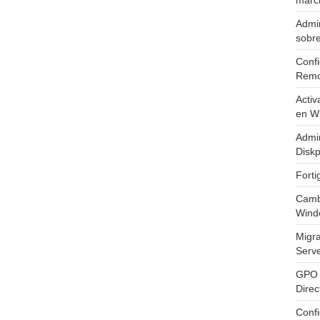
marc
Admin
sobr
Confi
Remo
Activ
en W
Admin
Diskp
Fort
Cambi
Wind
Migr
Serv
GPO 
Direc
Conf