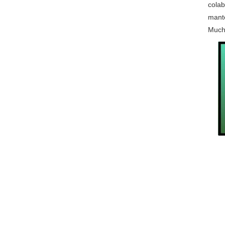
colab
mante
Much