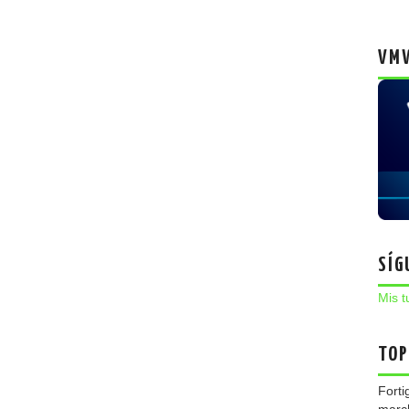
VMW
SÍG
Mis t
TOP
Forti