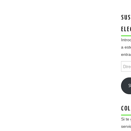
SUS
ELE
Intro
a est
entra
Direc
de
email
S
COL
Si te
servi