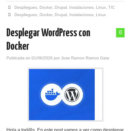
Despliegues
,
Docker
,
Drupal
,
Instalaciones
,
Linux
,
TIC
Despliegues
,
Docker
,
Drupal
,
Instalaciones
,
Linux
Desplegar WordPress con
0
Docker
Publicada en
01/06/2026
por
Jose Ramon Ramos Gata
Hola a tod@s, En este post vamos a ver como desplegar