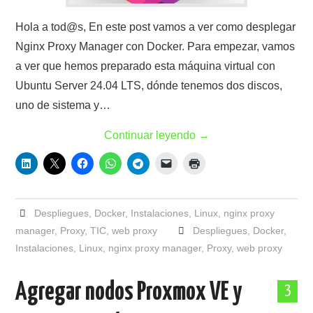
Hola a tod@s, En este post vamos a ver como desplegar
Nginx Proxy Manager con Docker. Para empezar, vamos
a ver que hemos preparado esta máquina virtual con
Ubuntu Server 24.04 LTS, dónde tenemos dos discos,
uno de sistema y…
Continuar leyendo
→
Despliegues
,
Docker
,
Instalaciones
,
Linux
,
nginx proxy
manager
,
Proxy
,
TIC
,
web proxy
Despliegues
,
Docker
,
Instalaciones
,
Linux
,
nginx proxy manager
,
Proxy
,
web proxy
Agregar nodos Proxmox VE y
3