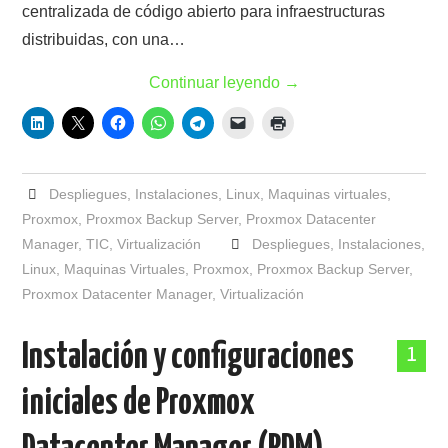
centralizada de código abierto para infraestructuras
distribuidas, con una…
Continuar leyendo
→
Despliegues
,
Instalaciones
,
Linux
,
Maquinas virtuales
,
Proxmox
,
Proxmox Backup Server
,
Proxmox Datacenter
Manager
,
TIC
,
Virtualización
Despliegues
,
Instalaciones
,
Linux
,
Maquinas Virtuales
,
Proxmox
,
Proxmox Backup Server
,
Proxmox Datacenter Manager
,
Virtualización
Instalación y configuraciones
1
iniciales de Proxmox