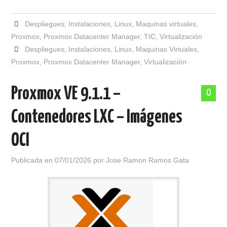
Despliegues
,
Instalaciones
,
Linux
,
Maquinas virtuales
,
Proxmox
,
Proxmox Datacenter Manager
,
TIC
,
Virtualización
Despliegues
,
Instalaciones
,
Linux
,
Maquinas Virtuales
,
Proxmox
,
Proxmox Datacenter Manager
,
Virtualización
Proxmox VE 9.1.1 –
0
Contenedores LXC – Imágenes
OCI
Publicada en
07/01/2026
por
Jose Ramon Ramos Gata