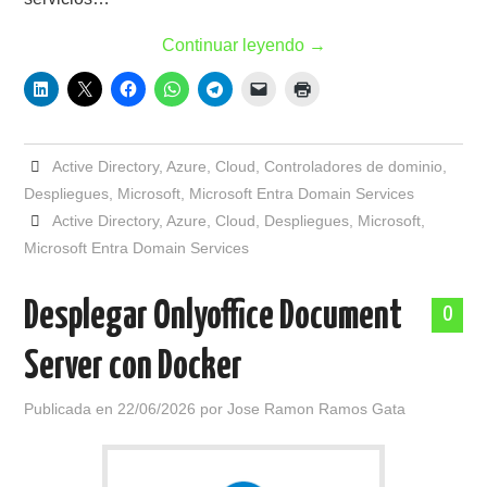
Continuar leyendo
→
Active Directory
,
Azure
,
Cloud
,
Controladores de dominio
,
Despliegues
,
Microsoft
,
Microsoft Entra Domain Services
Active Directory
,
Azure
,
Cloud
,
Despliegues
,
Microsoft
,
Microsoft Entra Domain Services
Desplegar Onlyoffice Document
0
Server con Docker
Publicada en
22/06/2026
por
Jose Ramon Ramos Gata