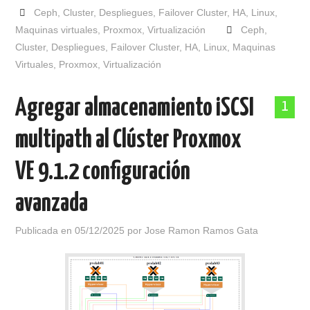
Ceph
,
Cluster
,
Despliegues
,
Failover Cluster
,
HA
,
Linux
,
Maquinas virtuales
,
Proxmox
,
Virtualización
Ceph
,
Cluster
,
Despliegues
,
Failover Cluster
,
HA
,
Linux
,
Maquinas
Virtuales
,
Proxmox
,
Virtualización
Agregar almacenamiento iSCSI
1
multipath al Clúster Proxmox
VE 9.1.2 configuración
avanzada
Publicada en
05/12/2025
por
Jose Ramon Ramos Gata