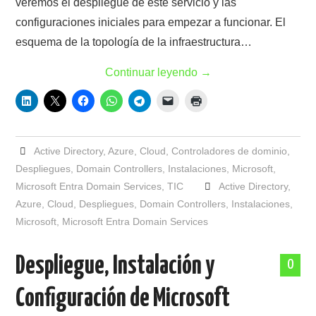
veremos el despliegue de este servicio y las
configuraciones iniciales para empezar a funcionar. El
esquema de la topología de la infraestructura…
Continuar leyendo
→
Active Directory
,
Azure
,
Cloud
,
Controladores de dominio
,
Despliegues
,
Domain Controllers
,
Instalaciones
,
Microsoft
,
Microsoft Entra Domain Services
,
TIC
Active Directory
,
Azure
,
Cloud
,
Despliegues
,
Domain Controllers
,
Instalaciones
,
Microsoft
,
Microsoft Entra Domain Services
Despliegue, Instalación y
0
Configuración de Microsoft