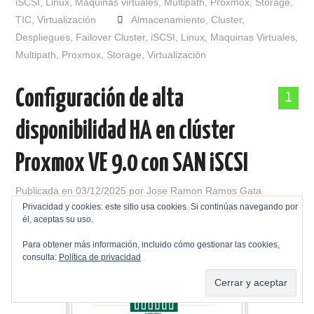
iSCSI
,
Linux
,
Maquinas virtuales
,
Multipath
,
Proxmox
,
Storage
,
TIC
,
Virtualización
Almacenamiento
,
Cluster
,
Despliegues
,
Failover Cluster
,
iSCSI
,
Linux
,
Maquinas Virtuales
,
Multipath
,
Proxmox
,
Storage
,
Virtualización
Configuración de alta
1
disponibilidad HA en clúster
Proxmox VE 9.0 con SAN iSCSI
Publicada en
03/12/2025
por
Jose Ramon Ramos Gata
Privacidad y cookies: este sitio usa cookies. Si continúas navegando por
él, aceptas su uso.
Para obtener más información, incluido cómo gestionar las cookies,
consulta:
Política de privacidad