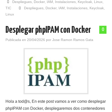
Despliegues
,
Docker
,
IAM
,
Instalaciones
,
Keycloak
,
Linux
,
TIC
Despliegues
,
Docker
,
IAM
,
Instalaciones
,
Keycloak
,
Linux
Desplegar phpIPAM con Docker
0
Publicada en
20/04/2026
por
Jose Ramon Ramos Gata
Hola a tod@s, En este post vamos a ver como desplegar
phpIPAM con Docker, desplegaremos dos contenedores