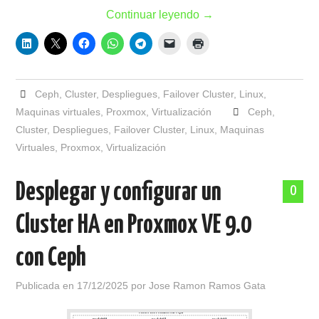
Continuar leyendo
→
Ceph
,
Cluster
,
Despliegues
,
Failover Cluster
,
Linux
,
Maquinas virtuales
,
Proxmox
,
Virtualización
Ceph
,
Cluster
,
Despliegues
,
Failover Cluster
,
Linux
,
Maquinas
Virtuales
,
Proxmox
,
Virtualización
Desplegar y configurar un
0
Cluster HA en Proxmox VE 9.0
con Ceph
Publicada en
17/12/2025
por
Jose Ramon Ramos Gata