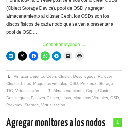
Hola a tod@s, En este post veremos cómo crear OSDs
(Object Storage Device), pool de OSD y agregar
almacenamiento al clúster Ceph, los OSDs son los
discos físicos de cada nodo que se van a presentar al
pool de OSD…
Continuar leyendo
→
Almacenamiento
,
Ceph
,
Cluster
,
Despliegues
,
Failover
Cluster
,
Linux
,
Maquinas virtuales
,
OSD
,
Proxmox
,
Storage
,
TIC
,
Virtualización
Almacenamiento
,
Ceph
,
Cluster
,
Despliegues
,
Failover Cluster
,
Linux
,
Maquinas Virtuales
,
OSD
,
Proxmox
,
Storage
,
Virtualización
Agregar monitores a los nodos
1