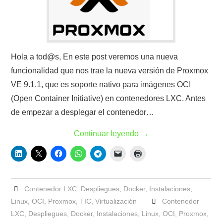
Hola a tod@s, En este post veremos una nueva
funcionalidad que nos trae la nueva versión de Proxmox
VE 9.1.1, que es soporte nativo para imágenes OCI
(Open Container Initiative) en contenedores LXC. Antes
de empezar a desplegar el contenedor…
Continuar leyendo
→
Contenedor LXC
,
Despliegues
,
Docker
,
Instalaciones
,
Linux
,
OCI
,
Proxmox
,
TIC
,
Virtualización
Contenedor
LXC
,
Despliegues
,
Docker
,
Instalaciones
,
Linux
,
OCI
,
Proxmox
,