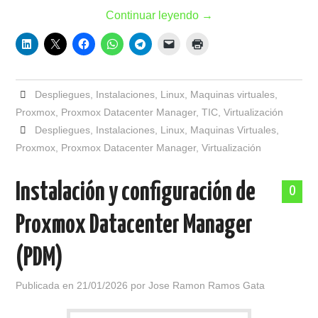
Continuar leyendo
→
Despliegues
,
Instalaciones
,
Linux
,
Maquinas virtuales
,
Proxmox
,
Proxmox Datacenter Manager
,
TIC
,
Virtualización
Despliegues
,
Instalaciones
,
Linux
,
Maquinas Virtuales
,
Proxmox
,
Proxmox Datacenter Manager
,
Virtualización
Instalación y configuración de
0
Proxmox Datacenter Manager
(PDM)
Publicada en
21/01/2026
por
Jose Ramon Ramos Gata